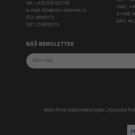
tel.:
+420 376 522 118
mob.:
+4
e-mail:
info@zoo-veterina.cz
e-mail:
k
IČO: 49192175
GPS: 49.
DIČ: CZ49192175
NÁŠ NEWSLETTER
Naše firma realizovala projekt „Výstavba fot