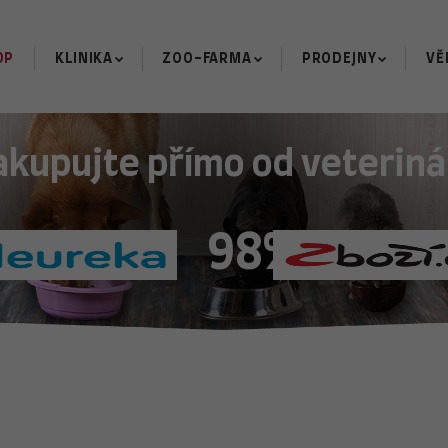
OP
KLINIKA
ZOO-FARMA
PRODEJNY
VĚ
akupujte přímo od veteriná
98%