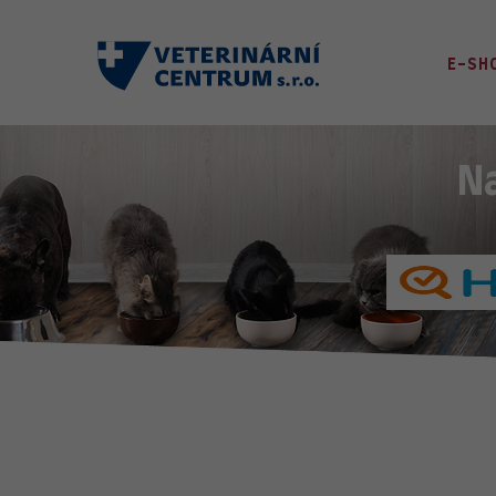
E-SH
N