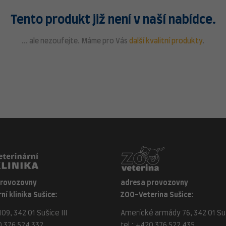
Tento produkt již není v naší nabídce.
... ale nezoufejte. Máme pro Vás
další kvalitní produkty
.
provozovny
adresa provozovny
ní klinika Sušice:
ZOO-Veterina Sušice:
09, 342 01 Sušice III
Americké armády 76, 342 01 Suš
 376 524 332
tel.:
+420 376 522 435