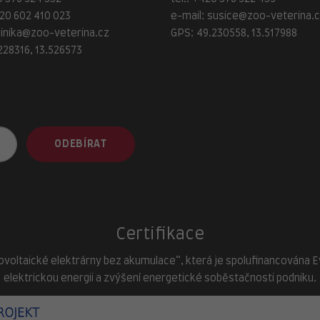
20 602 410 023
e-mail:
susice@zoo-veterina.
linika@zoo-veterina.cz
GPS: 49.230558, 13.517988
228316, 13.526573
adresa provozovny
ZOO-Veterina Klatovy:
náměstí Míru, 339 01 Klatovy
tel.:
+420 376 310 140
e-mail:
klatovy@zoo-veterina.
ODEBÍRAT
GPS: 49.395521, 13.293035
Certifikace
ovoltaické elektrárny bez akumulace“, která je spolufinancována Evr
elektrickou energii a zvýšení energetické soběstačnosti podniku.