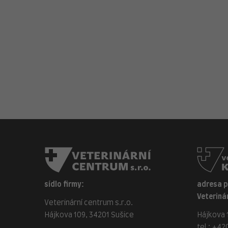
sídlo firmy:
adresa 
Veterinár
Veterinární centrum s.r.o.
Hájkova 109, 34201 Sušice
Hájkova 1
tel.:
+420