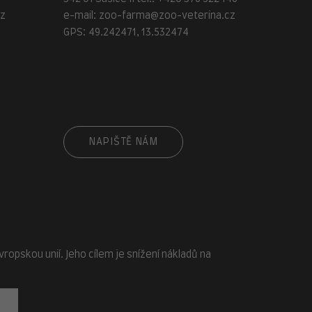
cz
e-mail:
zoo-farma@zoo-veterina.cz
GPS: 49.242471, 13.532474
cz
NAPIŠTĚ NÁM
opskou unií. Jeho cílem je snížení nákladů na