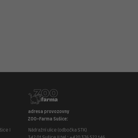
adresa provozovny
ZOO-Farma Sušice:
ice I
Nádražní ulice (odbočka STK)
342 01 Sušice II tel.:
+420 376 522 146