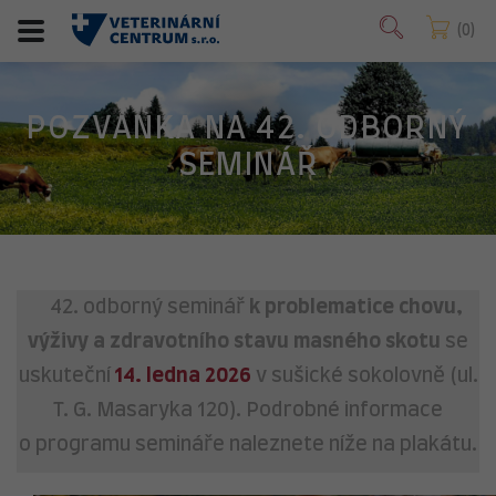
0
POZVÁNKA NA 42. ODBORNÝ
SEMINÁŘ
42. odborný seminář
k problematice chovu,
výživy a zdravotního stavu masného skotu
se
uskuteční
14. ledna 2026
v sušické sokolovně (ul.
T. G. Masaryka 120). Podrobné informace
o programu semináře naleznete níže na plakátu.