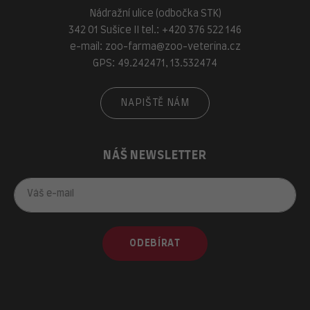
Nádražní ulice (odbočka STK)
342 01 Sušice II tel.:
+420 376 522 146
e-mail:
zoo-farma@zoo-veterina.cz
GPS: 49.242471, 13.532474
NAPIŠTĚ NÁM
NÁŠ NEWSLETTER
ODEBÍRAT