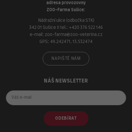
adresa provozovny
ZOO-Farma Sušice:
Nádražní ulice (odbočka STK)
342 01 Sušice II tel.:
+420 376 522 146
e-mail:
zoo-farma@zoo-veterina.cz
GPS: 49.242471, 13.532474
NAPIŠTĚ NÁM
NÁŠ NEWSLETTER
ODEBÍRAT