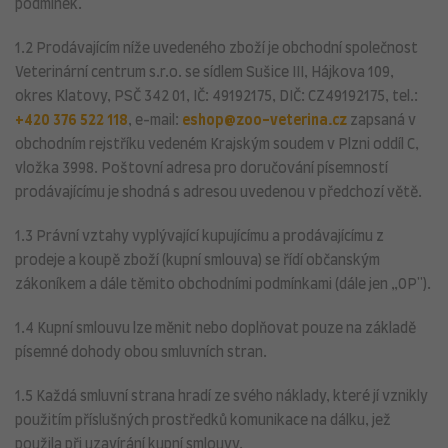
podmínek.
1.2 Prodávajícím níže uvedeného zboží je obchodní společnost
Veterinární centrum s.r.o. se sídlem Sušice III, Hájkova 109,
okres Klatovy, PSČ 342 01, IČ: 49192175, DIČ: CZ49192175, tel.:
+420 376 522 118
, e-mail:
eshop@zoo-veterina.cz
zapsaná v
obchodním rejstříku vedeném Krajským soudem v Plzni oddíl C,
vložka 3998. Poštovní adresa pro doručování písemností
prodávajícímu je shodná s adresou uvedenou v předchozí větě.
1.3 Právní vztahy vyplývající kupujícímu a prodávajícímu z
prodeje a koupě zboží (kupní smlouva) se řídí občanským
zákoníkem a dále těmito obchodními podmínkami (dále jen „OP").
1.4 Kupní smlouvu lze měnit nebo doplňovat pouze na základě
písemné dohody obou smluvních stran.
1.5 Každá smluvní strana hradí ze svého náklady, které jí vznikly
použitím příslušných prostředků komunikace na dálku, jež
použila při uzavírání kupní smlouvy.