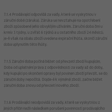
7.1.4 Prodávající odpovídá za vady, které se vyskytnou v
záruční době (záruka). Záruka se nevztahuje na opotřebení
zboží způsobené jeho obvyklým užíváním. Záruční doba činí u
krmiv 3 týdny, u zvířat 6 týdnů a u ostatního zboží 24 měsíců;
je-li však na obalu zboží uvedena expirační lhůta, skončí záruční
doba uplynutím této lhůty.
7.1.5 Záruční doba počíná běžet od převzetí zboží kupujícím.
Doba od uplatnění práva z odpovědnosti za vady až do doby,
kdy kupující po skončení opravy byl povinen zboží převzít, se do
záruční doby nepočítá. Dojde-li k výměně zboží, začne běžet
záruční doba znovu od převzetí nového zboží.
7.1.6 Prodávající neodpovídá za vady, které se vyskytnou z
jiných příčin nežli následkem porušení povinnosti prodávajícího