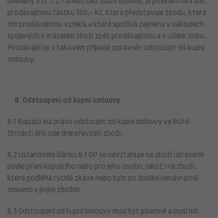
uvedeny v čl. 7.2.1 anebo bez udání důvodu, je povinen nahradit
prodávajícímu částku 300,- Kč, která představuje škodu, která
tím prodávajícímu vznikla a která spočívá zejména v nákladech
spojených s vrácením zboží zpět prodávajícímu a v ušlém zisku.
Prodávající je v takovém případě oprávněn odstoupit od kupní
smlouvy.
8. Odstoupení od kupní smlouvy
8.1 Kupující má právo odstoupit od kupní smlouvy ve lhůtě
čtrnácti dnů ode dne převzetí zboží.
8.2 Ustanovení článku 8.1 OP se nevztahuje na zboží upravené
podle přání kupujícího nebo pro jeho osobu, jakož i na zboží,
které podléhá rychlé zkáze nebo bylo po dodání nenávratně
smíseno s jiným zbožím.
8.3 Odstoupení od kupní smlouvy musí být písemné a musí mít