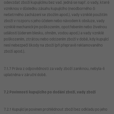
odevzdat zboží kupujícímu bez vad. Jedná se např. o vady, které
vzniknou v důsledku zásahu kupujícího (neodborného či
nešetrného zacházení se zbožím apod.), vady vzniklé použitím
zboží v rozporu s jeho účelem nebo návodem k obsluze, vady
vzniklé mechanickým poškozením, opotřebením nebo živelnou
událostí (úderem blesku, ohněm, vodou apod.) a vady vzniklé
poškozením, ztrátou nebo odcizením zboží v době, kdy kupující
nesl nebezpečí škody na zboží (při přepravě reklamovaného
zboží apod.).
7.1.7 Práva z odpovědnosti za vady zboží zaniknou, nebyla-li
uplatněna v záruční době.
7.2 Povinnosti kupujícího po dodání zboží, vady zboží
7.2.1 Kupující je povinen prohlédnout zboží bez odkladu po jeho