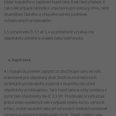
žádat kupujícího o zaplacení kupní ceny či její části předem. V
takovém případě nedojde k uzavření kupní smlouvy dříve, nežli
okamžikem řádného a včasného splnění podmínek
vyžadovaných prodávajícím.
3.5 Ustanovení čl. 3.1 až 3.4 se přiměřeně vztahují i na
objednávky učiněné e-mailem nebo telefonicky.
4. Kupní cena
4.1 Kupující je povinen zaplatit za zboží kupní cenu ve výši
stanovené pro objednaný druh zboží na internetových
stránkách prodávajícího a platné v okamžiku doručení
objednávky prodávajícímu. Tato kupní cena je vždy uvedena v
potvrzení objednávky dle čl. 3.3 OP. Prodávající si vyhrazuje
právo změn uvedených cen v případě změny kurzu, výrazné
inflaci, chybě nacenění nebo při výrazných změnách podmínek
výrobců a ostatních dodavatelů zboží. Záměr změnit cenu