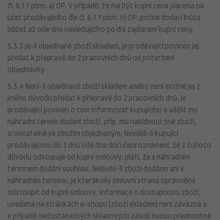
čl. 6.1.1 písm. a) OP. V případě, že má být kupní cena placena na
účet prodávajícího dle čl. 6.1.1 písm. b) OP, počne dodací lhůta
běžet až ode dne následujícího po dni zaplacení kupní ceny.
5.3.3 Je-li objednané zboží skladem, je prodávající povinen jej
předat k přepravě do 2 pracovních dnů od potvrzení
objednávky
5.3.4 Není-li objednané zboží skladem anebo není možné jej z
jiného důvodu předat k přepravě do 2 pracovních dnů, je
prodávající povinen o tom informovat kupujícího a sdělit mu
náhradní termín dodání zboží, příp. mu nabídnout jiné zboží,
srovnatelné se zbožím objednaným. Nesdělí-li kupující
prodávajícímu do 3 dnů ode dne doručení oznámení, že z tohoto
důvodu odstupuje od kupní smlouvy, platí, že s náhradním
termínem dodání souhlasí. Nebude-li zboží dodáno ani v
náhradním termínu, je kterákoliv smluvní strana oprávněna
odstoupit od kupní smlouvy. Informace o dostupnosti zboží,
uvedená na stránkách e-shopu (zboží skladem) není závazná a
v případě nedostatečných skladových zásob budou přednostně