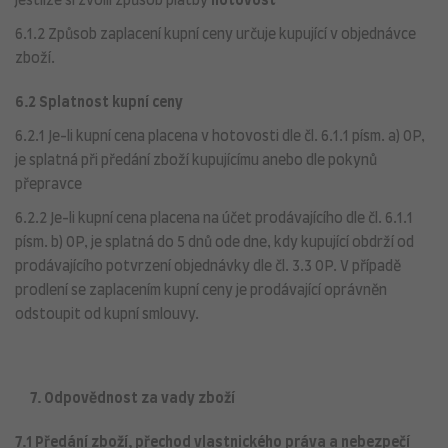
jestliže si zvolil způsob platby
hotovost
6.1.2 Způsob zaplacení kupní ceny určuje kupující v objednávce
zboží.
6.2 Splatnost kupní ceny
6.2.1 Je-li kupní cena placena v hotovosti dle čl. 6.1.1 písm. a) OP,
je splatná při předání zboží kupujícímu anebo dle pokynů
přepravce
6.2.2 Je-li kupní cena placena na účet prodávajícího dle čl. 6.1.1
písm. b) OP, je splatná do 5 dnů ode dne, kdy kupující obdrží od
prodávajícího potvrzení objednávky dle čl. 3.3 OP. V případě
prodlení se zaplacením kupní ceny je prodávající oprávněn
odstoupit od kupní smlouvy.
7. Odpovědnost za vady zboží
7.1 Předání zboží, přechod vlastnického práva a nebezpečí