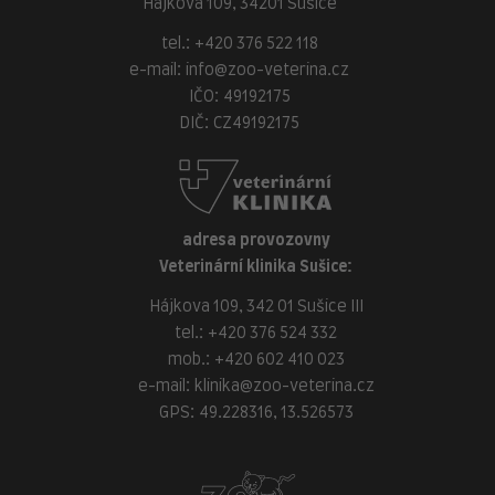
Hájkova 109, 34201 Sušice
tel.:
+420 376 522 118
e-mail:
info@zoo-veterina.cz
IČO: 49192175
DIČ: CZ49192175
adresa provozovny
Veterinární klinika Sušice:
Hájkova 109, 342 01 Sušice III
tel.:
+420 376 524 332
mob.:
+420 602 410 023
e-mail:
klinika@zoo-veterina.cz
GPS: 49.228316, 13.526573