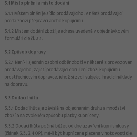
5.1 Místo plnění a místo dodání
5.1.1 Místem plnění je sídlo prodávajícího, v němž prodávající
předá zboží přepravci anebo kupujícímu.
5.1.2 Místem dodání zboží je adresa uvedená v objednávkovém
formuláři dle čl. 3.1.
5.2 Způsob dopravy
5.2.1 Není-li sjednán osobní odběr zboží v některé z provozoven
prodávajícího, zajistí prodávající doručení zboží kupujícímu
prostřednictvím dopravce, jehož si zvolí subjekt, hradící náklady
na dopravu.
5.3 Dodací lhůta
5.3.1 Dodací lhůta je závislá na objednaném druhu a množství
zboží a na zvoleném způsobu platby kupní ceny.
5.3.2 Dodací lhůta počíná běžet od dne uzavření kupní smlouvy
(článek 3.3, 3.4 OP), má-li být kupní cena placena v hotovosti dle