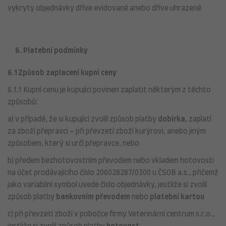
vykryty objednávky dříve evidované anebo dříve uhrazené
6. Platební podmínky
6.1 Způsob zaplacení kupní ceny
6.1.1 Kupní cenu je kupující povinen zaplatit některým z těchto
způsobů:
a) v případě, že si kupující zvolil způsob platby
dobírka,
zaplatí
za zboží přepravci – při převzetí zboží kurýrovi, anebo jiným
způsobem, který si určí přepravce, nebo
b) předem bezhotovostním převodem nebo vkladem hotovosti
na účet prodávajícího číslo 206028287/0300 u ČSOB a.s., přičemž
jako variabilní symbol uvede číslo objednávky, jestliže si zvolil
způsob platby
bankovním převodem
nebo
platební kartou
c) při převzetí zboží v pobočce firmy Veterinární centrum s.r.o.,