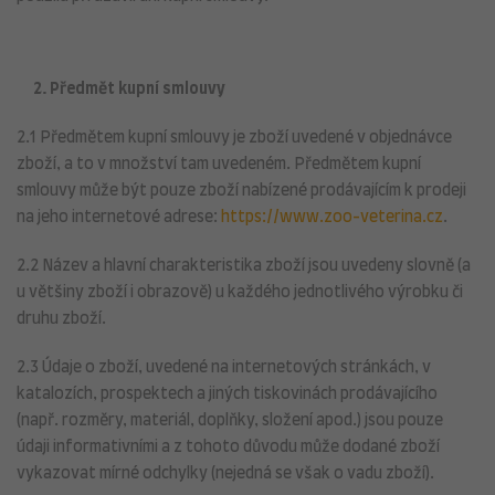
2. Předmět kupní smlouvy
2.1 Předmětem kupní smlouvy je zboží uvedené v objednávce
zboží, a to v množství tam uvedeném. Předmětem kupní
smlouvy může být pouze zboží nabízené prodávajícím k prodeji
na jeho internetové adrese:
https://www.zoo-veterina.cz
.
2.2 Název a hlavní charakteristika zboží jsou uvedeny slovně (a
u většiny zboží i obrazově) u každého jednotlivého výrobku či
druhu zboží.
2.3 Údaje o zboží, uvedené na internetových stránkách, v
katalozích, prospektech a jiných tiskovinách prodávajícího
(např. rozměry, materiál, doplňky, složení apod.) jsou pouze
údaji informativními a z tohoto důvodu může dodané zboží
vykazovat mírné odchylky (nejedná se však o vadu zboží).