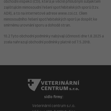
obchodní inspekci (ČOI), která je věcně příslušným subjektem
zajišťujícím mimosoudní řešení spotřebitelských sporů (tzv.
ADR), a to na internetové adrese www.coi.cz. Cílem
mimosoudního řešení spotřebitelských sporů je dospět ke
smírnému urovnání sporu a dohodě stran.
10.2 Tyto obchodní podmínky nabývají účinnosti dne 1.8.2025 a
zcela nahrazují obchodní podmínky platné od 7.5.2018.
sídlo firmy:
Veterinární centrum s.r.o.