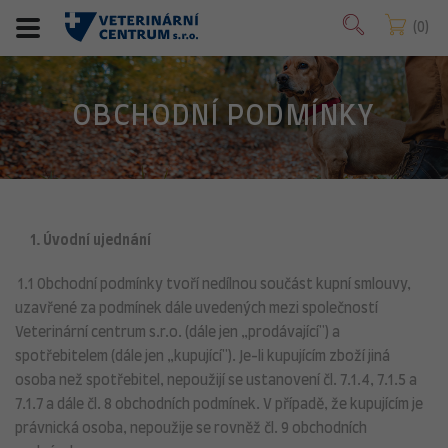
0
OBCHODNÍ PODMÍNKY
1. Úvodní ujednání
1.1 Obchodní podmínky tvoří nedílnou součást kupní smlouvy,
uzavřené za podmínek dále uvedených mezi společností
Veterinární centrum s.r.o. (dále jen „prodávající") a
spotřebitelem (dále jen „kupující"). Je-li kupujícím zboží jiná
osoba než spotřebitel, nepoužijí se ustanovení čl. 7.1.4, 7.1.5 a
7.1.7 a dále čl. 8 obchodních podmínek. V případě, že kupujícím je
právnická osoba, nepoužije se rovněž čl. 9 obchodních