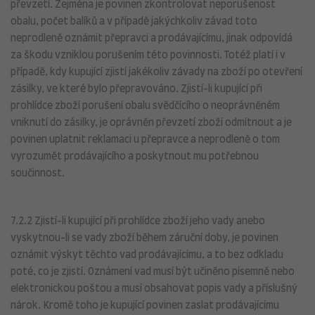
převzetí. Zejména je povinen zkontrolovat neporušenost
obalu, počet balíků a v případě jakýchkoliv závad toto
neprodleně oznámit přepravci a prodávajícímu, jinak odpovídá
za škodu vzniklou porušením této povinnosti. Totéž platí i v
případě, kdy kupující zjistí jakékoliv závady na zboží po otevření
zásilky, ve které bylo přepravováno. Zjistí-li kupující při
prohlídce zboží porušení obalu svědčícího o neoprávněném
vniknutí do zásilky, je oprávněn převzetí zboží odmítnout a je
povinen uplatnit reklamaci u přepravce a neprodleně o tom
vyrozumět prodávajícího a poskytnout mu potřebnou
součinnost.
7.2.2 Zjistí-li kupující při prohlídce zboží jeho vady anebo
vyskytnou-li se vady zboží během záruční doby, je povinen
oznámit výskyt těchto vad prodávajícímu, a to bez odkladu
poté, co je zjistí. Oznámení vad musí být učiněno písemně nebo
elektronickou poštou a musí obsahovat popis vady a příslušný
nárok. Kromě toho je kupující povinen zaslat prodávajícímu