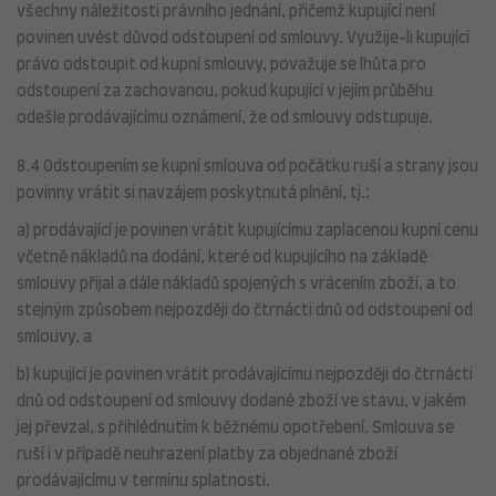
všechny náležitosti právního jednání, přičemž kupující není
povinen uvést důvod odstoupení od smlouvy. Využije-li kupující
právo odstoupit od kupní smlouvy, považuje se lhůta pro
odstoupení za zachovanou, pokud kupující v jejím průběhu
odešle prodávajícímu oznámení, že od smlouvy odstupuje.
8.4 Odstoupením se kupní smlouva od počátku ruší a strany jsou
povinny vrátit si navzájem poskytnutá plnění, tj.:
a) prodávající je povinen vrátit kupujícímu zaplacenou kupní cenu
včetně nákladů na dodání, které od kupujícího na základě
smlouvy přijal a dále nákladů spojených s vrácením zboží, a to
stejným způsobem nejpozději do čtrnácti dnů od odstoupení od
smlouvy, a
b) kupující je povinen vrátit prodávajícímu nejpozději do čtrnácti
dnů od odstoupení od smlouvy dodané zboží ve stavu, v jakém
jej převzal, s přihlédnutím k běžnému opotřebení. Smlouva se
ruší i v případě neuhrazení platby za objednané zboží
prodávajícímu v termínu splatnosti.