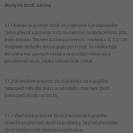
škody na zboží, záruka
7.1.1 Kupující je povinen zboží od přepravce či prodávajícího
řádně převzít a potvrdit tuto skutečnost na dodacím listu, příp.
jiném dokladu. Tím není dotčena povinnost uvedená v čl. 7.2.1 OP.
Podpisem dodacího listu kupující potvrzuje, že zásilka byla
doručena bez zjevných závad a na pozdější reklamaci o
porušenosti obalu zásilky nebude brán zřetel.
7.1.2 Okamžikem převzetí zboží přechází na kupujícího
nebezpečí nahodilé zkázy a nahodilého zhoršení zboží
(nebezpečí škody na zboží).
7.1.3 Vlastnické právo ke zboží přechází na kupujícího
okamžikem převzetí zboží za podmínky, že před převzetím
zboží již byla zcela zaplacena kupní cena.