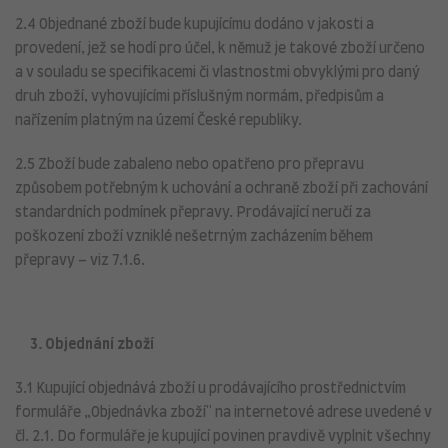
2.4 Objednané zboží bude kupujícímu dodáno v jakosti a
provedení, jež se hodí pro účel, k němuž je takové zboží určeno
a v souladu se specifikacemi či vlastnostmi obvyklými pro daný
druh zboží, vyhovujícími příslušným normám, předpisům a
nařízením platným na území České republiky.
2.5 Zboží bude zabaleno nebo opatřeno pro přepravu
způsobem potřebným k uchování a ochraně zboží při zachování
standardních podmínek přepravy. Prodávající neručí za
poškození zboží vzniklé nešetrným zacházením během
přepravy – viz 7.1.6.
3. Objednání zboží
3.1 Kupující objednává zboží u prodávajícího prostřednictvím
formuláře „Objednávka zboží" na internetové adrese uvedené v
čl. 2.1. Do formuláře je kupující povinen pravdivě vyplnit všechny