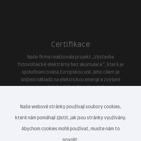
Certifikace
Naše firma realizovala projekt „Výstavba
fotovoltaické elektrárny bez akumulace“, která je
spolufinancována Evropskou unií. Jeho cílem je
snížení nákladů na elektrickou energii a zvýšení
energetické soběstačnosti podniku.
Naše webové stránky používají soubory cookies,
které nám pomáhají zjistit, jak jsou stránky využívány.
Abychom cookies mohli používat, musíte nám to
povolit.