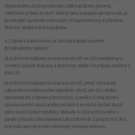
objednaného zboží prodávající sdělí kupujícímu (písmně,
telefonicky) Není-li návrh změny ceny kupujícím akceptován, je
prodávající oprávněn odstoupit od kupní smlouvy a případné
finanční plnění vrátit kupujícímu.
4.2 Spolu s kupní cenou za zboží je kupující povinen
prodávajícímu zaplatit:
a) poštovné (náklady na dopravu zboží) ve výši uvedené pro
zvolený způsob dopravy a dopravce, nejde-li o případ uvedený v
písm. b),
b) poštovné (náklady na dopravu zboží), jehož výše bude
zákazníkovi sdělena před odesláním zboží, jde-li o zásilku
nestandardní z hlediska hmotnosti, rozměru či charakteru
obsahovaného zboží anebo nachází-li se místo dodání zboží
mimo území České republiky. Nebude-li výše poštovného v
daném případě odsouhlasena zákazníkem do 2 pracovních dnů,
je prodávající oprávněn odstoupit od kupní smlouvy.