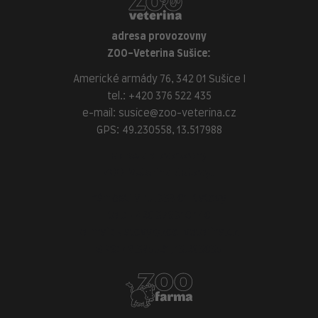
adresa provozovny
ZOO-Veterina Sušice:
Americké armády 76, 342 01 Sušice I
tel.:
+420 376 522 435
e-mail:
susice@zoo-veterina.cz
GPS: 49.230558, 13.517988
adresa provozovny
ZOO-Veterina Klatovy:
náměstí Míru, 339 01 Klatovy
tel.:
+420 376 310 140
e-mail:
klatovy@zoo-veterina.cz
GPS: 49.395521, 13.293035