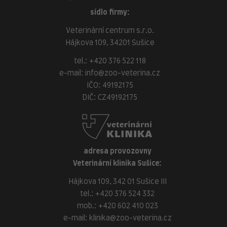
sídlo firmy:
Veterinární centrum s.r.o.
Hájkova 109, 34201 Sušice
tel.:
+420 376 522 118
e-mail:
info@zoo-veterina.cz
IČO: 49192175
DIČ: CZ49192175
adresa provozovny
Veterinární klinika Sušice:
Hájkova 109, 342 01 Sušice III
tel.:
+420 376 524 332
mob.:
+420 602 410 023
e-mail:
klinika@zoo-veterina.cz