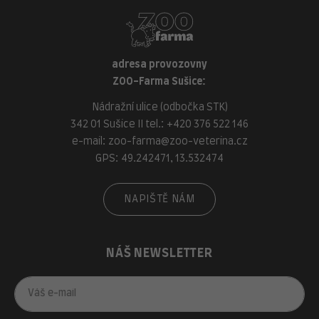
adresa provozovny
ZOO-Farma Sušice:
Nádražní ulice (odbočka STK)
342 01 Sušice II tel.:
+420 376 522 146
e-mail:
zoo-farma@zoo-veterina.cz
GPS: 49.242471, 13.532474
NAPIŠTĚ NÁM
NÁŠ NEWSLETTER