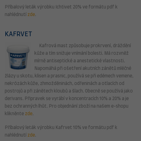
Příbalový leták výrobku Ichtivet 20% ve formátu pdf k
nahlédnutí
zde
.
KAFRVET
Kafrová mast způsobuje prokrvení, dráždění
kůže a tím snižuje vnímání bolesti. Má rozvněž
mírně antiseptické a anestetické vlastnosti.
Napomáhá při ošetření akutních zánětů mléčné
žlázy u skotu, klisen a prasnic, používá se při edémech vemene,
nekrózách kůže, zhmožděninách, odřeninách a otlacích od
postrojů a při zánětech kloubů a šlach. Obecně se používá jako
derivans. Připravek se vyrábí v koncentracích 10% a 20% a je
bez ochranných lhůt. Pro objednání zboží na našem e-shopu
klikněnte
zde
.
Příbalový leták výrobku Kafrvet 10% ve formátu pdf k
nahlédnutí
zde
.