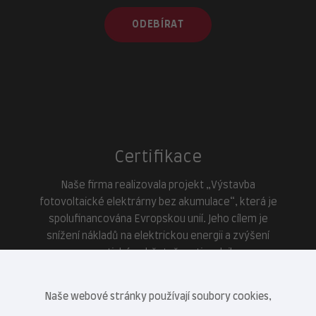
ODEBÍRAT
Certifikace
Naše firma realizovala projekt „Výstavba
fotovoltaické elektrárny bez akumulace“, která je
spolufinancována Evropskou unií. Jeho cílem je
snížení nákladů na elektrickou energii a zvýšení
energetické soběstačnosti podniku.
Naše webové stránky používají soubory cookies,