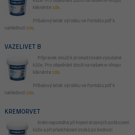
kůže. Pro objednání zboží na našem e-shopu
klikněnte
zde
.
Příbalový leták výrobku ve formátu pdf k
nahlédnutí
zde
.
VAZELIVET B
Přípravek slouží k promašťování vysušené
kůže. Pro objednání zboží na našem e-shopu
klikněnte
zde
.
Příbalový leták výrobku ve formátu pdf k
nahlédnutí
zde
.
KREMORVET
Krém napomáhá při hojení drobných poškození
kůže a při předcházení otoků po bodnutí