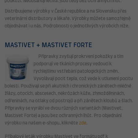
podkoží. Neobsahují léčiva, jsou tedy bez ochranných lhůt.
Distribuujeme výrobky v České republice a na Slovensku přes
veterinární distributory a lékaře. Výrobky můžete samozřejmě
objednávat i u nás. Podrobnosti o jednotlivých výrobcích níže.
MASTIVET + MASTIVET FORTE
Přípravky zvyšují prokrvení pokožky a tím
podporují ve tkáních procesy vedoucí k
rychlejšímu vstřebání patologických změn.
Vyvolávají pocit tepla, což vede k utlumení pocitu
bolesti. Používají se při akutních i chronických zánětech mléčné
žlázy, otocích, abscesech, nekrózách kůže, zhmožděninách,
odřeninách, na otlaky od postrojů a při zánětech kloubů a šlach.
Přípravky se vyrábí ve dvou různých variantách (Mastivet,
Mastivet Forte) a jsou bez ochranných lhůt. Pro objednání
výrobku na našem e-shopu, klikněte
zde
.
Příbalový leták výrobku Mastivet ve formátu pdf k