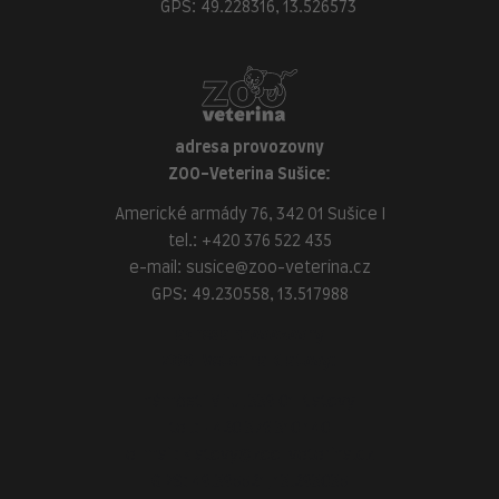
GPS: 49.228316, 13.526573
adresa provozovny
ZOO-Veterina Sušice:
Americké armády 76, 342 01 Sušice I
tel.:
+420 376 522 435
e-mail:
susice@zoo-veterina.cz
GPS: 49.230558, 13.517988
adresa provozovny
ZOO-Veterina Klatovy:
náměstí Míru, 339 01 Klatovy
tel.:
+420 376 310 140
e-mail:
klatovy@zoo-veterina.cz
GPS: 49.395521, 13.293035