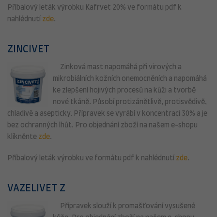
Příbalový leták výrobku Kafrvet 20% ve formátu pdf k
nahlédnutí
zde
.
ZINCIVET
Zinková mast napomáhá při virových a
mikrobiálních kožních onemocněních a napomáhá
ke zlepšení hojivých procesů na kůži a tvorbě
nové tkáně. Působí protizánětlivě, protisvědivě,
chladivě a asepticky. Přípravek se vyrábí v koncentraci 30% a je
bez ochranných lhůt. Pro objednání zboží na našem e-shopu
klikněnte
zde
.
Příbalový leták výrobku ve formátu pdf k nahlédnutí
zde
.
VAZELIVET Z
Přípravek slouží k promašťování vysušené