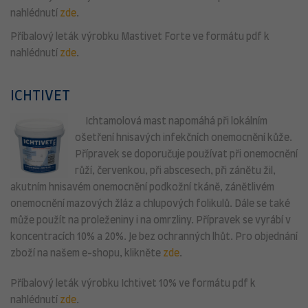
nahlédnutí
zde
.
Příbalový leták výrobku Mastivet Forte ve formátu pdf k
nahlédnutí
zde
.
ICHTIVET
Ichtamolová mast napomáhá při lokálním
ošetření hnisavých infekčních onemocnění kůže.
Přípravek se doporučuje používat při onemocnění
růží, červenkou, při abscesech, při zánětu žil,
akutním hnisavém onemocnění podkožní tkáně, zánětlivém
onemocnění mazových žláz a chlupových folikulů. Dále se také
může použít na proleženiny i na omrzliny. Přípravek se vyrábí v
koncentracích 10% a 20%. Je bez ochranných lhůt. Pro objednání
zboží na našem e-shopu, klikněte
zde
.
Příbalový leták výrobku Ichtivet 10% ve formátu pdf k
nahlédnutí
zde
.