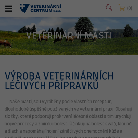
0
VETERINÁRNÍ MASTI
VÝROBA VETERINÁRNÍCH
LÉČIVÝCH PŘÍPRAVKŮ
Naše masti jsou vyráběny podle vlastních receptur,
dlouhodobě úspěšně používaných ve veterinární praxi. Obsahují
složky, které podporují prokrvení léčebné oblasti a tím urychlují
hojivé procesy a zmírňují bolest. Účinkují na bolest svalů, kloubů
a šlach a napomáhají hojení zánětlivých onemocnění kůže a