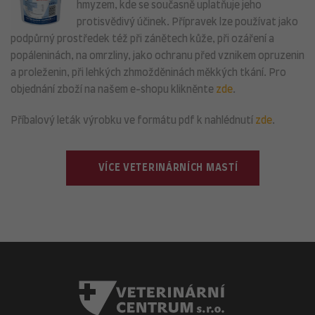
hmyzem, kde se současně uplatňuje jeho
protisvědivý účinek. Přípravek lze používat jako
podpůrný prostředek též při zánětech kůže, při ozáření a
popáleninách, na omrzliny, jako ochranu před vznikem opruzenin
a proleženin, při lehkých zhmožděninách měkkých tkání. Pro
objednání zboží na našem e-shopu klikněnte
zde
.
Příbalový leták výrobku ve formátu pdf k nahlédnutí
zde
.
VÍCE VETERINÁRNÍCH MASTÍ