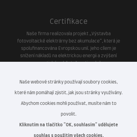
Certifikace
Naše firma realizovala projekt „Výstavba
fotovoltaické elektrárny bez akumulace“, která je
spolufinancována Evropskou unií. Jeho cílem je
snížení nákladů na elektrickou energii a zvýšení
energetické soběstačnosti podniku.
Naše webové stránky používají soubory cookies,
které nám pomáhají zjistit, jak jsou stránky využívány.
Abychom cookies mohli používat, musíte nám to
povolit.
Kliknutím na tlačítko "OK, souhlasím" udělujete
souhlas s použitím všech cookies.