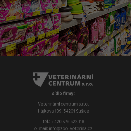
sídlo firmy:
Veterinární centrum s.r.o.
Hájkova 109, 34201 Sušice
tel.:
+420 376 522 118
e-mail:
info@zoo-veterina.cz