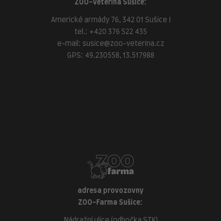
ZOO-Veterina Sušice:
Americké armády 76, 342 01 Sušice I
tel.:
+420 376 522 435
e-mail:
susice@zoo-veterina.cz
GPS: 49.230558, 13.517988
adresa provozovny
ZOO-Veterina Klatovy:
náměstí Míru, 339 01 Klatovy
tel.:
+420 376 310 140
e-mail:
klatovy@zoo-veterina.cz
GPS: 49.395521, 13.293035
adresa provozovny
ZOO-Farma Sušice:
Nádražní ulice (odbočka STK)