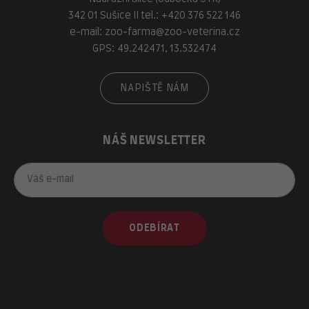
342 01 Sušice II tel.:
+420 376 522 146
e-mail:
zoo-farma@zoo-veterina.cz
GPS: 49.242471, 13.532474
NAPIŠTĚ NÁM
NÁŠ NEWSLETTER
ODEBÍRAT