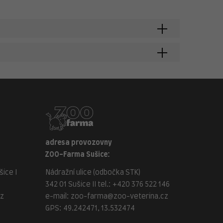
adresa provozovny
ZOO-Farma Sušice:
ice I
Nádražní ulice (odbočka STK)
342 01 Sušice II tel.:
+420 376 522 146
cz
e-mail:
zoo-farma@zoo-veterina.cz
GPS: 49.242471, 13.532474