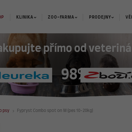
OP
KLINIKA
ZOO-FARMA
PRODEJNY
VĚ
akupujte přímo od veteriná
98%
o psy
Fypryst Combo spot on M (pes 10-20kg)