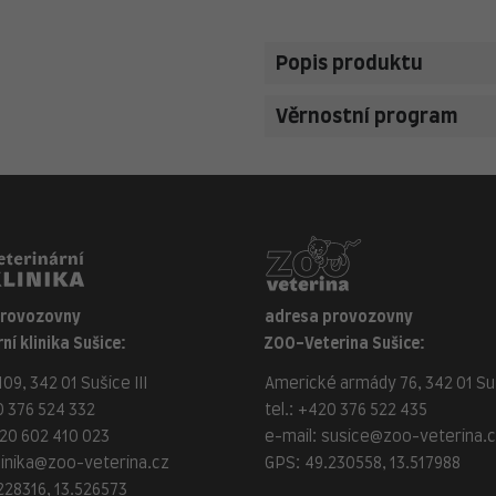
Popis produktu
Věrnostní program
provozovny
adresa provozovny
ní klinika Sušice:
ZOO-Veterina Sušice:
09, 342 01 Sušice III
Americké armády 76, 342 01 Suš
 376 524 332
tel.:
+420 376 522 435
20 602 410 023
e-mail:
susice@zoo-veterina.
linika@zoo-veterina.cz
GPS: 49.230558, 13.517988
228316, 13.526573