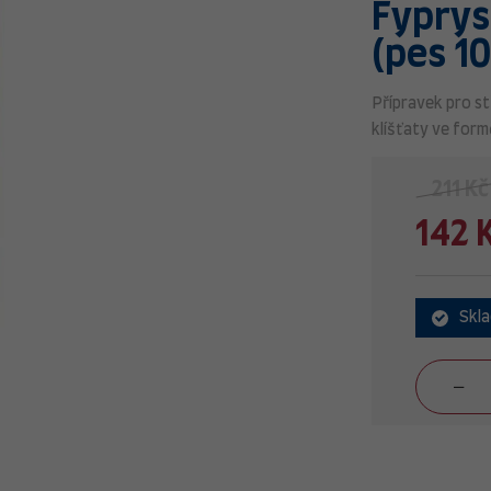
Fyprys
(pes 1
Přípravek pro st
klíšťaty ve formě
211 Kč
142 
Skl