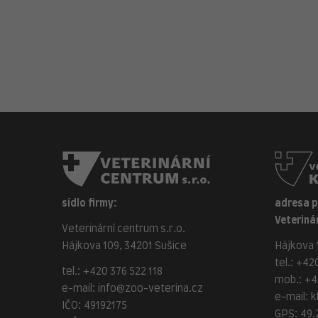
sídlo firmy:
adresa 
Veterinár
Veterinární centrum s.r.o.
Hájkova 109, 34201 Sušice
Hájkova 1
tel.:
+420
tel.:
+420 376 522 118
mob.:
+4
e-mail:
info@zoo-veterina.cz
e-mail:
k
IČO: 49192175
GPS: 49.