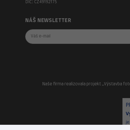
DIČ: CZ49192175
NÁŠ NEWSLETTER
Naše firma realizovala projekt „Výstavba fot