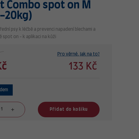
t Combo spot on M
0-20kg)
řední psy k léčbě a prevenci napadení blechami a
 spot on - k aplikaci na kůži
Pro věrné. Jak na to?
Kč
133 Kč
adem
Přidat do košíku