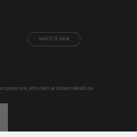
cz
NAPIŠTĚ NÁM
opskou unií. Jeho cílem je snížení nákladů na