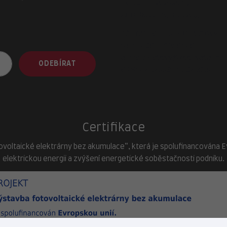
adresa provozovny
ZOO-Veterina Klatovy:
náměstí Míru, 339 01 Klatovy
tel.:
+420 376 310 140
e-mail:
klatovy@zoo-veterina.
ODEBÍRAT
GPS: 49.395521, 13.293035
Certifikace
ovoltaické elektrárny bez akumulace“, která je spolufinancována Evr
elektrickou energii a zvýšení energetické soběstačnosti podniku.