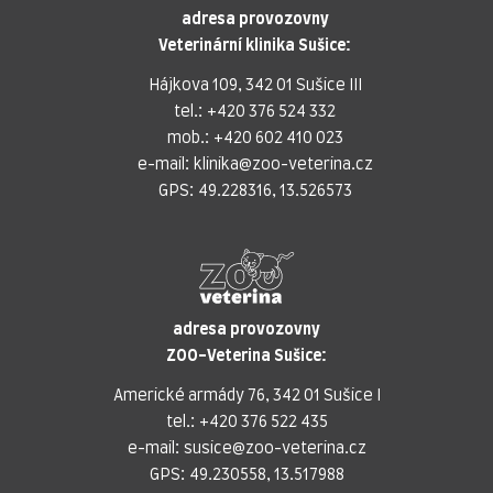
adresa provozovny
Veterinární klinika Sušice:
Hájkova 109, 342 01 Sušice III
tel.:
+420 376 524 332
mob.:
+420 602 410 023
e-mail:
klinika@zoo-veterina.cz
GPS: 49.228316, 13.526573
adresa provozovny
ZOO-Veterina Sušice:
Americké armády 76, 342 01 Sušice I
tel.:
+420 376 522 435
e-mail:
susice@zoo-veterina.cz
GPS: 49.230558, 13.517988