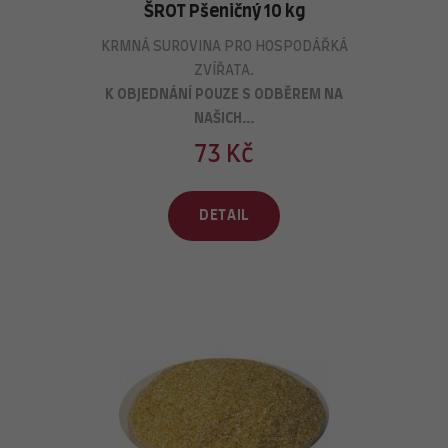
ŠROT Pšeničný 10 kg
KRMNÁ SUROVINA PRO HOSPODÁŘKÁ
ZVÍŘATA.
K OBJEDNÁNÍ
POUZE
S ODBĚREM NA
NAŠICH...
73 Kč
DETAIL