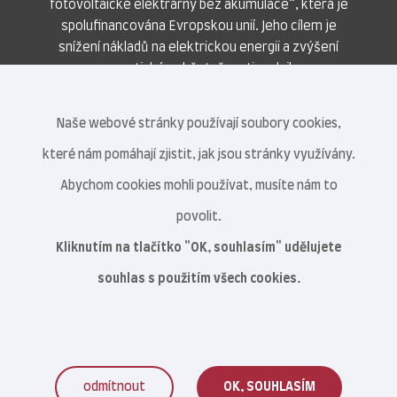
fotovoltaické elektrárny bez akumulace“, která je
spolufinancována Evropskou unií. Jeho cílem je
snížení nákladů na elektrickou energii a zvýšení
energetické soběstačnosti podniku.
Naše webové stránky používají soubory cookies,
které nám pomáhají zjistit, jak jsou stránky využívány.
Abychom cookies mohli používat, musíte nám to
povolit.
Kliknutím na tlačítko "OK, souhlasím" udělujete
souhlas s použitím všech cookies.
odmítnout
OK, SOUHLASÍM