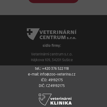
sídlo firmy:
Veterinární centrum s.r.o.
Hájkova 109, 34201 Sušice
tel.:
+420 376 522 118
e-mail:
info@zoo-veterina.cz
IČO: 49192175
DIČ: CZ49192175