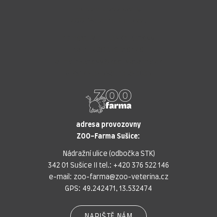
adresa provozovny
ZOO-Veterina Klatovy:
náměstí Míru, 339 01 Klatovy
tel.:
+420 376 310 140
e-mail:
klatovy@zoo-veterina.cz
GPS: 49.395521, 13.293035
adresa provozovny
ZOO-Farma Sušice:
Nádražní ulice (odbočka STK)
342 01 Sušice II tel.:
+420 376 522 146
e-mail:
zoo-farma@zoo-veterina.cz
GPS: 49.242471, 13.532474
NAPIŠTĚ NÁM