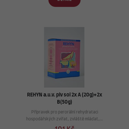
REHYN a.u.v. plv sol 2x A (20g)+2x
B(50g)
Přípravek pro perorální rehydrataci
hospodářských zvířat, zvláště mláďat,...