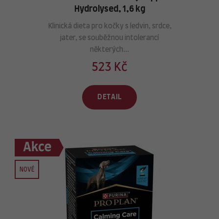
Hydrolysed, 1,6 kg
Klinická dieta pro kočky s ledvin, srdce,
jater, se souběžnou intolerancí
některých...
523 Kč
DETAIL
NOVÉ