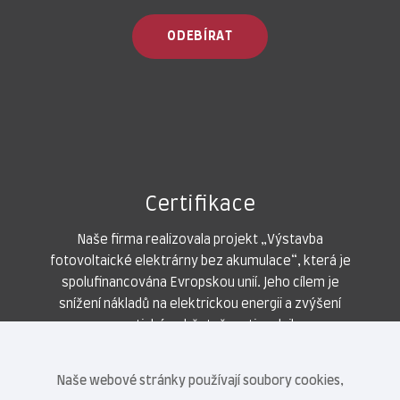
ODEBÍRAT
Certifikace
Naše firma realizovala projekt „Výstavba
fotovoltaické elektrárny bez akumulace“, která je
spolufinancována Evropskou unií. Jeho cílem je
snížení nákladů na elektrickou energii a zvýšení
energetické soběstačnosti podniku.
Naše webové stránky používají soubory cookies,