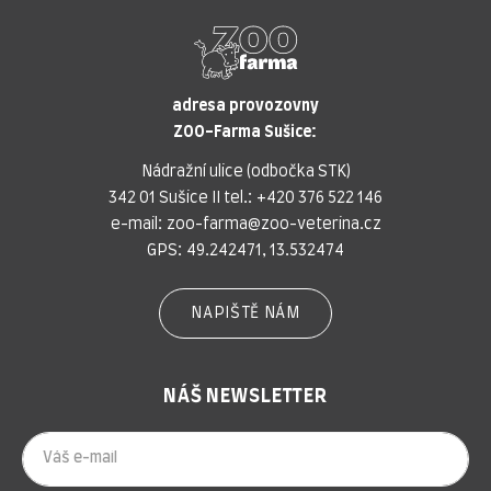
adresa provozovny
ZOO-Farma Sušice:
Nádražní ulice (odbočka STK)
342 01 Sušice II tel.:
+420 376 522 146
e-mail:
zoo-farma@zoo-veterina.cz
GPS: 49.242471, 13.532474
NAPIŠTĚ NÁM
NÁŠ NEWSLETTER