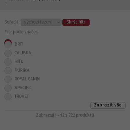
Seřadit:
Skrýt filtr
Filtr podle značek
BRIT
CALIBRA
Hill's
PURINA
ROYAL CANIN
SPECIFIC
TROVET
Zobrazit vše
Zobrazuji 1 - 12 z 722 produktů