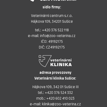
sídlo firmy:
Veterinární centrum s.r.o.
Hájkova 109, 34201 Sušice
tel.:
+420 376 522 118
e-mail:
info@zoo-veterina.cz
IČO: 49192175
DIČ: CZ49192175
adresa provozovny
Veterinární klinika Sušice:
Hájkova 109, 342 01 Sušice III
tel.:
+420 376 524 332
mob.:
+420 602 410 023
e-mail:
klinika@zoo-veterina.cz