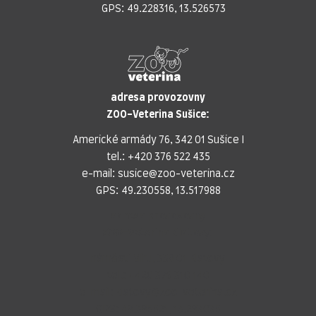
GPS: 49.228316, 13.526573
adresa provozovny
ZOO-Veterina Sušice:
Americké armády 76, 342 01 Sušice I
tel.:
+420 376 522 435
e-mail:
susice@zoo-veterina.cz
GPS: 49.230558, 13.517988
adresa provozovny
ZOO-Veterina Klatovy:
náměstí Míru, 339 01 Klatovy
tel.:
+420 376 310 140
e-mail:
klatovy@zoo-veterina.cz
GPS: 49.395521, 13.293035