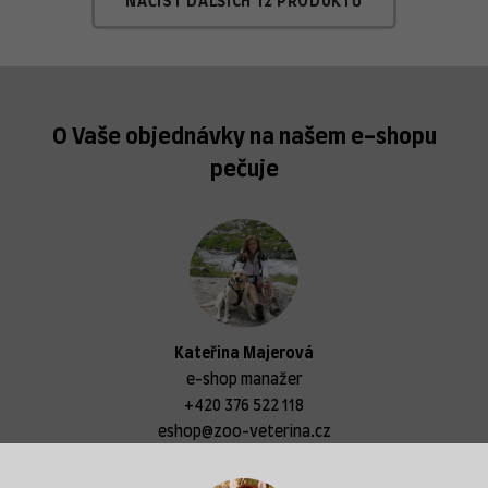
NAČÍST DALŠÍCH 12 PRODUKTŮ
O Vaše objednávky na našem e-shopu
pečuje
Kateřina Majerová
e-shop manažer
+420 376 522 118
eshop@zoo-veterina.cz