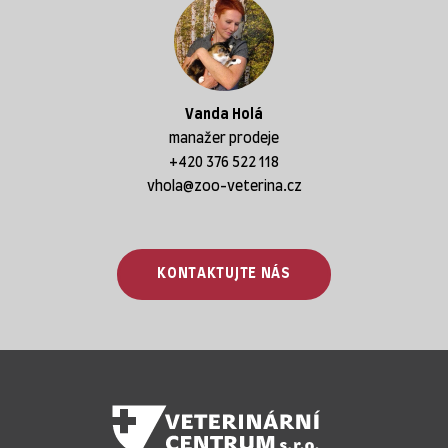
Vanda Holá
manažer prodeje
+420 376 522 118
vhola@zoo-veterina.cz
KONTAKTUJTE NÁS