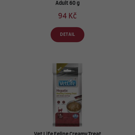
Adult 60 g
94 Kč
DETAIL
Vet Life Feline Creamy Treat