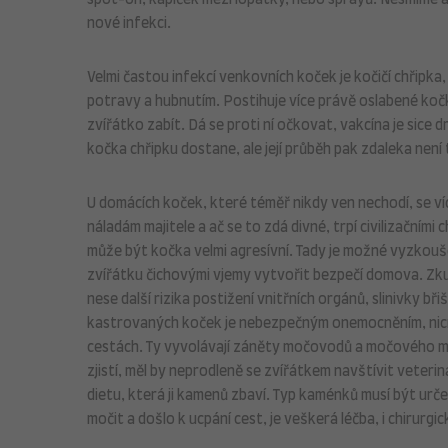
spot-on, kapiček mezi lopatky, nebo sprayů. Nesmíme a
nové infekci.
Velmi častou infekcí venkovních koček je kočičí chřipka
potravy a hubnutím. Postihuje více právě oslabené ko
zvířátko zabít. Dá se proti ní očkovat, vakcína je sice d
kočka chřipku dostane, ale její průběh pak zdaleka nen
U domácích koček, které téměř nikdy ven nechodí, se ví
náladám majitele a ač se to zdá divné, trpí civilizační
může být kočka velmi agresívní. Tady je možné vyzkouše
zvířátku čichovými vjemy vytvořit bezpečí domova. Zkuš
nese další rizika postižení vnitřních orgánů, slinivky b
kastrovaných koček je nebezpečným onemocněním, nicmé
cestách. Ty vyvolávají záněty močovodů a močového mě
zjistí, měl by neprodleně se zvířátkem navštívit veteri
dietu, která ji kamenů zbaví. Typ kaménků musí být urč
močit a došlo k ucpání cest, je veškerá léčba, i chirurgic