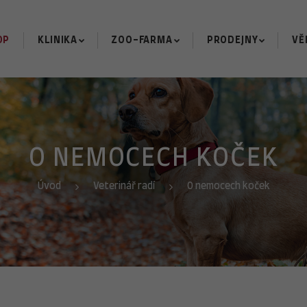
OP
KLINIKA
ZOO-FARMA
PRODEJNY
VĚ
O NEMOCECH KOČEK
Úvod
Veterinář radí
O nemocech koček