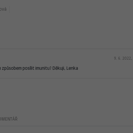
ová
9. 6. 2022, 
 způsobem posílit imunitu? Děkuji, Lenka
OMENTÁŘ