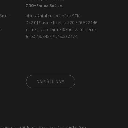
ZOO-Farma Sušice:
ice I
Nádražní ulice (odbočka STK)
342 01 Sušice II tel.:
+420 376 522 146
cz
e-mail:
zoo-farma@zoo-veterina.cz
GPS: 49.242471, 13.532474
cz
NAPIŠTĚ NÁM