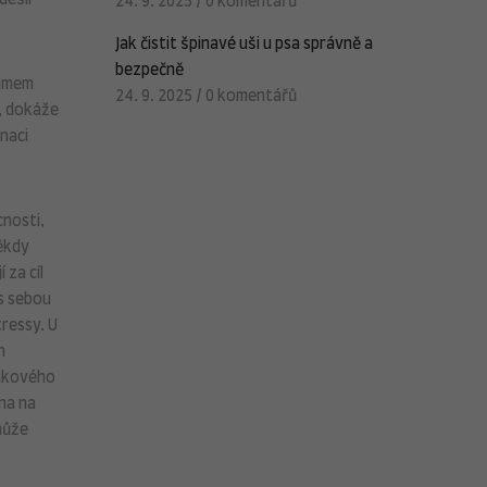
dešli
24. 9. 2025
/
0 komentářů
Jak čistit špinavé uši u psa správně a
bezpečně
íjmem
24. 9. 2025
/
0 komentářů
, dokáže
inaci
cnosti,
někdy
 za cíl
 s sebou
tressy. U
h
takového
ena na
může