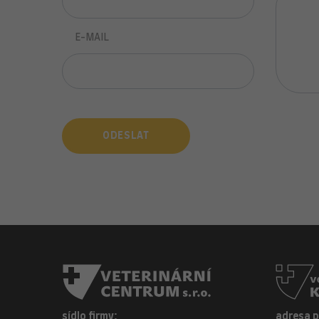
E-MAIL
ODESLAT
sídlo firmy:
adresa 