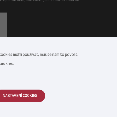
opskou unií. Jeho cílem je snížení nákladů na
ookies mohli používat, musíte nám to povolit.
cookies.
NASTAVENÍ COOKIES
Reklamace zboží
|
Obchodní podmínky