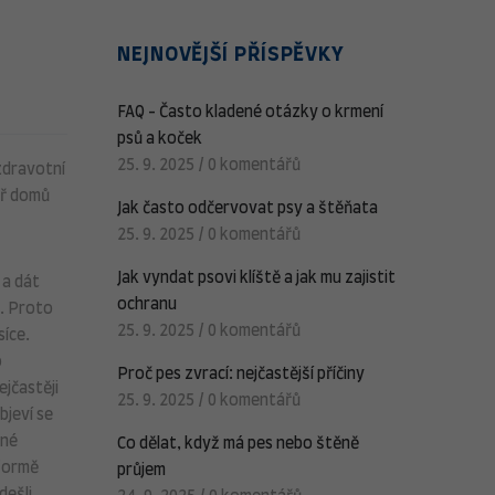
NEJNOVĚJŠÍ PŘÍSPĚVKY
FAQ - Často kladené otázky o krmení
psů a koček
25. 9. 2025
/
0 komentářů
 zdravotní
tř domů
Jak často odčervovat psy a štěňata
25. 9. 2025
/
0 komentářů
Jak vyndat psovi klíště a jak mu zajistit
 a dát
ochranu
t. Proto
25. 9. 2025
/
0 komentářů
síce.
o
Proč pes zvrací: nejčastější příčiny
ejčastěji
25. 9. 2025
/
0 komentářů
bjeví se
lné
Co dělat, když má pes nebo štěně
 formě
průjem