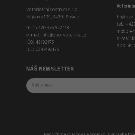
Veterinár
Veterinární centrum s.r.o.
Hájkova 109, 34201 Sušice
Hájkova 1
tel.:
+420
tel.:
+420 376 522 118
mob.:
+4
e-mail:
info@zoo-veterina.cz
e-mail:
k
IČO: 49192175
GPS: 49.
DIČ: CZ49192175
NÁŠ NEWSLETTER