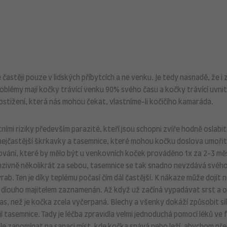
e častěji pouze v lidských příbytcích a ne venku. Je tedy nasnadě, že i
problémy mají kočky trávící venku 90% svého času a kočky trávící uvni
stižení, která nás mohou čekat, vlastníme-li kočičího kamaráda.
ními riziky především parazité, kteří jsou schopni zvíře hodně oslabit
 nejčastější škrkavky a tasemnice, které mohou kočku doslova umoři
ování, které by mělo být u venkovních koček prováděno 1x za 2-3 mě
ntenzivně několikrát za sebou, tasemnice se tak snadno nevzdává svéh
ab. Ten je díky teplému počasí čím dál častější. K nákaze může dojít n
t dlouho majitelem zaznamenán. Až když už začíná vypadávat srst a o
včas, než je kočka zcela vyčerpaná. Blechy a všenky dokáží způsobit si
í tasemnice. Tady je léčba zpravidla velmi jednoduchá pomocí léků ve