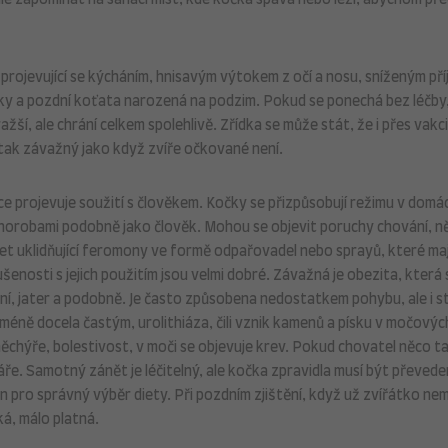
le zapomínat na sanaci míst, kde kočka spává nebo leží, abychom pře
, projevující se kýcháním, hnisavým výtokem z očí a nosu, sníženým př
čky a pozdní koťata narozená na podzim. Pokud se ponechá bez léčby
ražší, ale chrání celkem spolehlivě. Zřídka se může stát, že i přes vakc
í tak závažný jako když zvíře očkované není.
ce projevuje soužití s člověkem. Kočky se přizpůsobují režimu v domá
mi chorobami podobně jako člověk. Mohou se objevit poruchy chování, 
t uklidňující feromony ve formě odpařovadel nebo sprayů, které mají
enosti s jejich použitím jsou velmi dobré. Závažná je obezita, která
řišní, jater a podobně. Je často způsobena nedostatkem pohybu, ale i s
ně docela častým, urolithiáza, čili vznik kamenů a písku v močovýc
chýře, bolestivost, v moči se objevuje krev. Pokud chovatel něco 
náře. Samotný zánět je léčitelný, ale kočka zpravidla musí být převed
en pro správný výběr diety. Při pozdním zjištění, když už zvířátko ne
ká, málo platná.