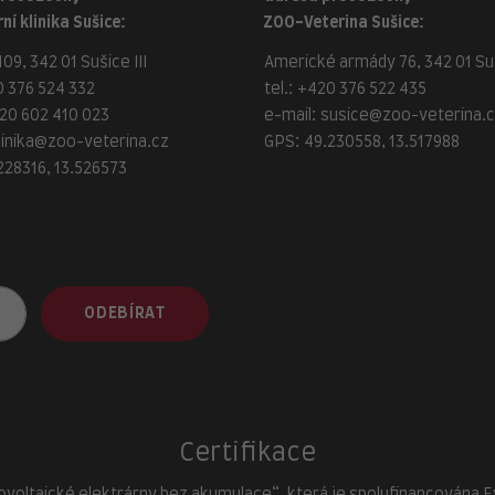
ní klinika Sušice:
ZOO-Veterina Sušice:
09, 342 01 Sušice III
Americké armády 76, 342 01 Suš
 376 524 332
tel.:
+420 376 522 435
20 602 410 023
e-mail:
susice@zoo-veterina.
linika@zoo-veterina.cz
GPS: 49.230558, 13.517988
228316, 13.526573
adresa provozovny
ZOO-Veterina Klatovy:
náměstí Míru, 339 01 Klatovy
tel.:
+420 376 310 140
e-mail:
klatovy@zoo-veterina.
ODEBÍRAT
GPS: 49.395521, 13.293035
Certifikace