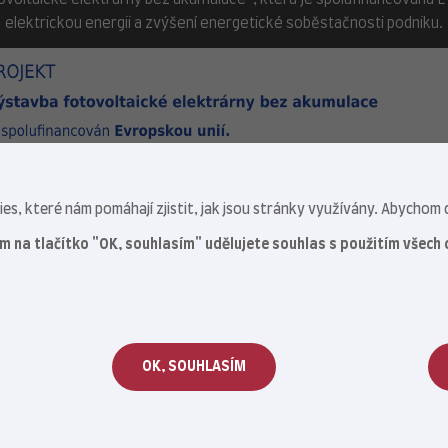
ovoltaické elektrárny bez akumulace“, která je spolufinancována Evr
elektrickou energii a zvýšení energetické soběstačnosti podniku.
s, které nám pomáhají zjistit, jak jsou stránky využívány. Abychom c
ím na tlačítko "OK, souhlasím" udělujete souhlas s použitím všech 
OK, SOUHLASÍM