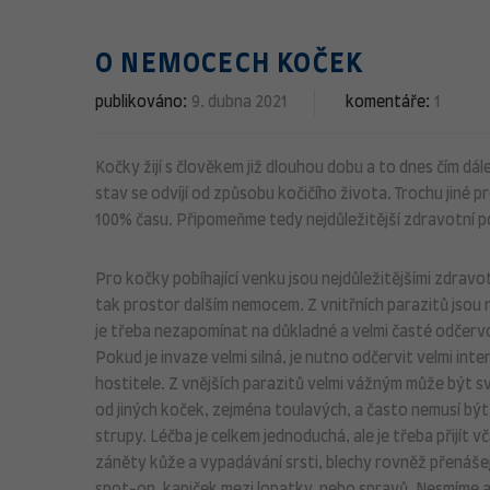
O NEMOCECH KOČEK
publikováno:
9. dubna 2021
komentáře:
1
Kočky žijí s člověkem již dlouhou dobu a to dnes čím dál
stav se odvíjí od způsobu kočičího života. Trochu jiné 
100% času. Připomeňme tedy nejdůležitější zdravotní po
Pro kočky pobíhající venku jsou nejdůležitějšími zdravot
tak prostor dalším nemocem. Z vnitřních parazitů jsou
je třeba nezapomínat na důkladné a velmi časté odčerv
Pokud je invaze velmi silná, je nutno odčervit velmi i
hostitele. Z vnějších parazitů velmi vážným může být svr
od jiných koček, zejména toulavých, a často nemusí bý
strupy. Léčba je celkem jednoduchá, ale je třeba přijít 
záněty kůže a vypadávání srsti, blechy rovněž přenášej