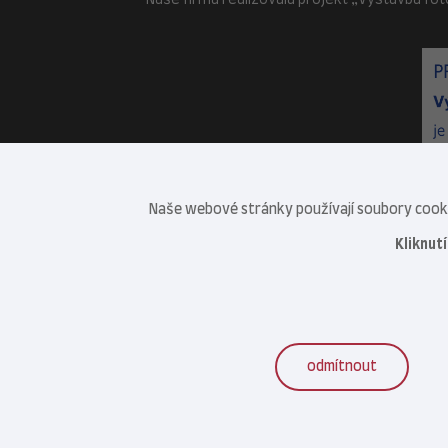
Naše firma realizovala projekt „Výstavba fot
Naše webové stránky používají soubory cookie
Kliknut
odmítnout
Veterinární centrum s.r.o. © 2021–2026