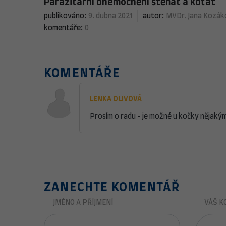
Parazitární onemocnění štěňat a koťat
publikováno:
9. dubna 2021
autor:
MVDr. Jana Kozák
komentáře:
0
KOMENTÁŘE
LENKA OLIVOVÁ
Prosím o radu - je možné u kočky nějakým
ZANECHTE KOMENTÁŘ
JMÉNO A PŘÍJMENÍ
VÁŠ K