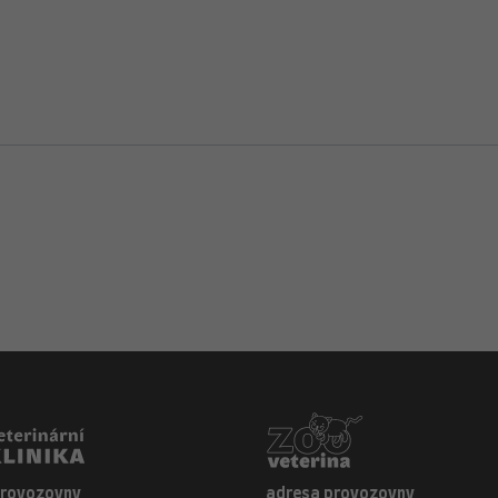
provozovny
adresa provozovny