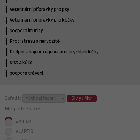
Veterinární přípravky pro psy
Veterinární přípravky pro kočky
podpora imunity
Proti stresu a nervozitě
Podpora hojení, regenerace, urychlení léčby
srst a kůže
podpora trávení
Seřadit:
Skrýt filtr
Filtr podle značek
ABILAR
ALAPTID