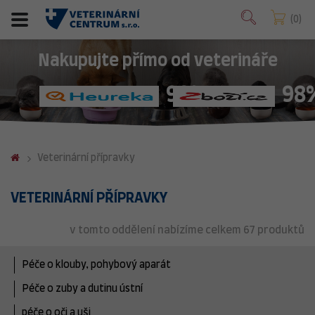
0
Nakupujte přímo od veterináře
98%
98
Veterinární přípravky
VETERINÁRNÍ PŘÍPRAVKY
v tomto oddělení nabízíme celkem 67 produktů
Péče o klouby, pohybový aparát
Péče o zuby a dutinu ústní
péče o oči a uši