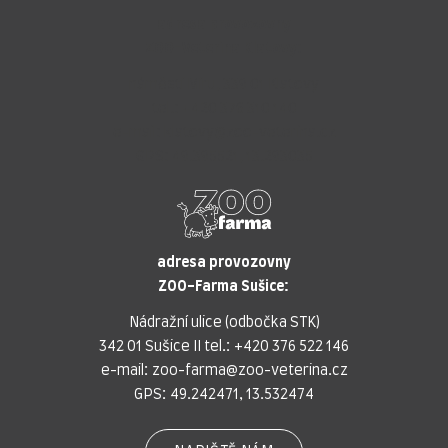
adresa provozovny
ZOO-Veterina Klatovy:
náměstí Míru, 339 01 Klatovy
tel.:
+420 376 310 140
e-mail:
klatovy@zoo-veterina.cz
GPS: 49.395521, 13.293035
adresa provozovny
ZOO-Farma Sušice:
Nádražní ulice (odbočka STK)
342 01 Sušice II tel.:
+420 376 522 146
e-mail:
zoo-farma@zoo-veterina.cz
GPS: 49.242471, 13.532474