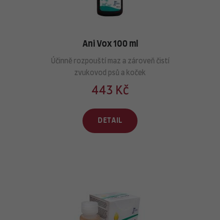
Ani Vox 100 ml
Účinně rozpouští maz a zároveň čistí
zvukovod psů a koček
443 Kč
DETAIL