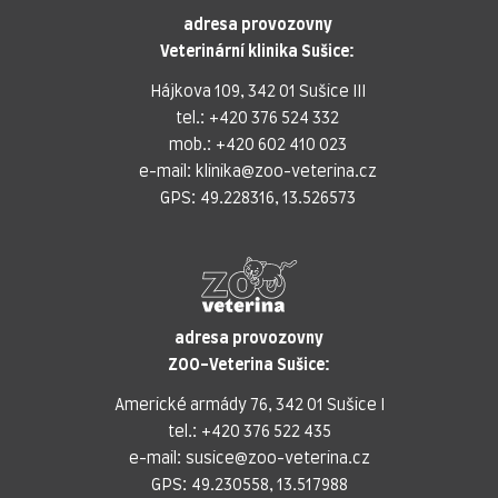
adresa provozovny
Veterinární klinika Sušice:
Hájkova 109, 342 01 Sušice III
tel.:
+420 376 524 332
mob.:
+420 602 410 023
e-mail:
klinika@zoo-veterina.cz
GPS: 49.228316, 13.526573
adresa provozovny
ZOO-Veterina Sušice:
Americké armády 76, 342 01 Sušice I
tel.:
+420 376 522 435
e-mail:
susice@zoo-veterina.cz
GPS: 49.230558, 13.517988