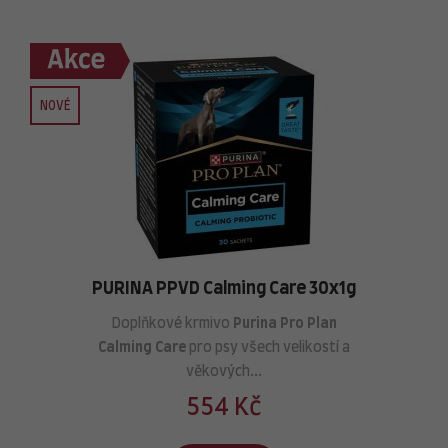
NOVÉ
PURINA PPVD Calming Care 30x1g
Doplňkové krmivo
Purina Pro Plan
Calming Care
pro psy všech velikostí a
věkových...
554 Kč