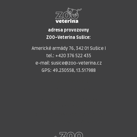
adresa provozovny
ZOO-Veterina Sušice:
Americké armády 76, 342 01 Sušice I
tel.:
+420 376 522 435
e-mail:
susice@zoo-veterina.cz
GPS: 49.230558, 13.517988
adresa provozovny
ZOO-Veterina Klatovy:
náměstí Míru, 339 01 Klatovy
tel.:
+420 376 310 140
e-mail:
klatovy@zoo-veterina.cz
GPS: 49.395521, 13.293035