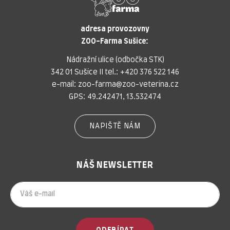
adresa provozovny
ZOO-Farma Sušice:
Nádražní ulice (odbočka STK)
342 01 Sušice II tel.:
+420 376 522 146
e-mail:
zoo-farma@zoo-veterina.cz
GPS: 49.242471, 13.532474
NAPIŠTĚ NÁM
NÁŠ NEWSLETTER