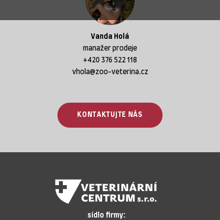
Vanda Holá
manažer prodeje
+420 376 522 118
vhola@zoo-veterina.cz
KONTAKTUJTE NÁS
sídlo firmy: