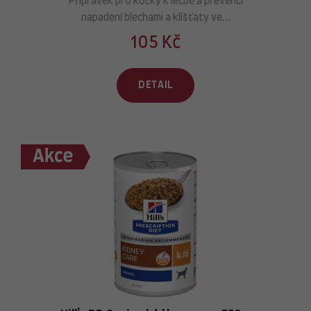
Přípravek pro kočky k léčbě a prevenci
napadení blechami a klíšťaty ve...
105 Kč
DETAIL