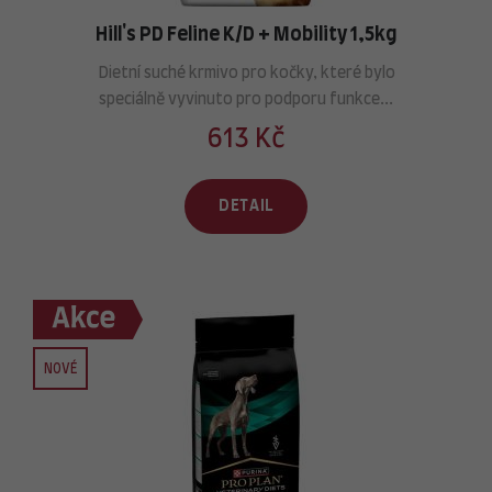
Hill's PD Feline K/D + Mobility 1,5kg
Dietní suché krmivo pro kočky, které bylo
speciálně vyvinuto pro podporu funkce...
613 Kč
DETAIL
NOVÉ