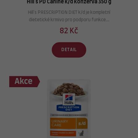
Hill's PD Canine k/d konzerva 350 g
Hill's PRESCRIPTION DIET k/d je kompletní
dietetické krmivo pro podporu funkce...
82 Kč
DETAIL