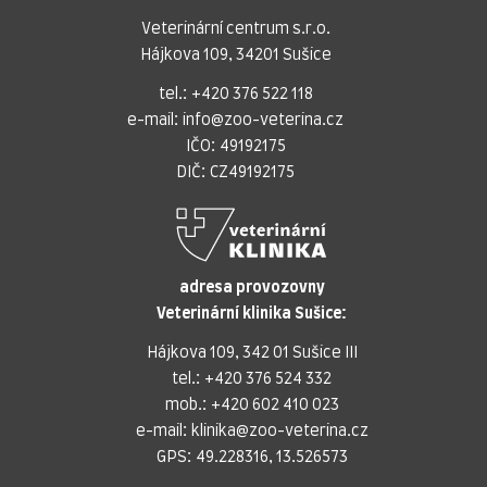
Veterinární centrum s.r.o.
Hájkova 109, 34201 Sušice
tel.:
+420 376 522 118
e-mail:
info@zoo-veterina.cz
IČO: 49192175
DIČ: CZ49192175
adresa provozovny
Veterinární klinika Sušice:
Hájkova 109, 342 01 Sušice III
tel.:
+420 376 524 332
mob.:
+420 602 410 023
e-mail:
klinika@zoo-veterina.cz
GPS: 49.228316, 13.526573