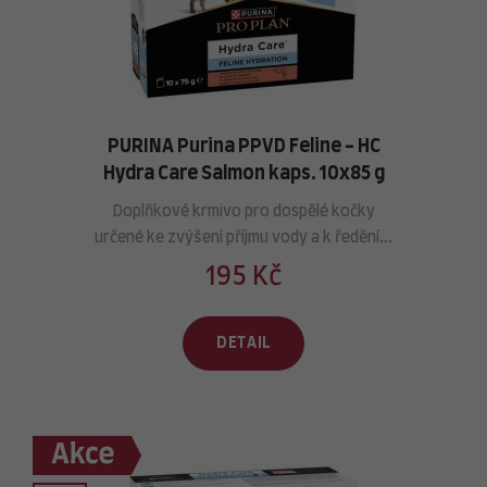
PURINA Purina PPVD Feline - HC
Hydra Care Salmon kaps. 10x85 g
Doplňkové krmivo pro dospělé kočky
určené ke zvýšení příjmu vody a k ředění...
195 Kč
DETAIL