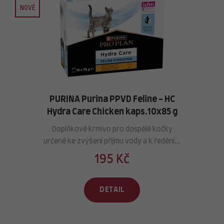
NOVÉ
PURINA Purina PPVD Feline - HC
Hydra Care Chicken kaps.10x85 g
Doplňkové krmivo pro dospělé kočky
určené ke zvýšení příjmu vody a k ředění...
195 Kč
DETAIL