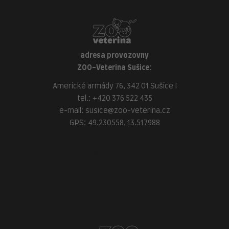
adresa provozovny
ZOO-Veterina Sušice:
Americké armády 76, 342 01 Sušice I
tel.:
+420 376 522 435
e-mail:
susice@zoo-veterina.cz
GPS: 49.230558, 13.517988
adresa provozovny
ZOO-Veterina Klatovy:
náměstí Míru, 339 01 Klatovy
tel.:
+420 376 310 140
e-mail:
klatovy@zoo-veterina.cz
GPS: 49.395521, 13.293035