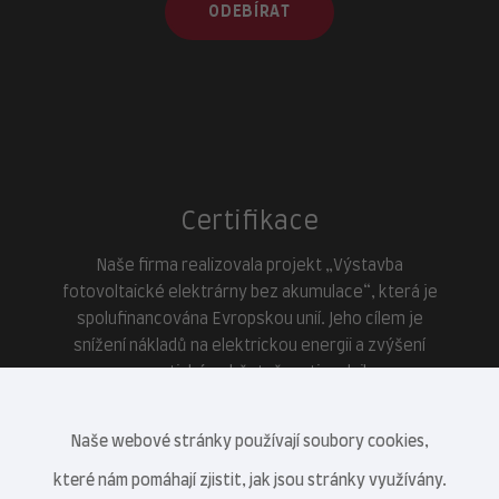
ODEBÍRAT
Certifikace
Naše firma realizovala projekt „Výstavba
fotovoltaické elektrárny bez akumulace“, která je
spolufinancována Evropskou unií. Jeho cílem je
snížení nákladů na elektrickou energii a zvýšení
energetické soběstačnosti podniku.
Naše webové stránky používají soubory cookies,
které nám pomáhají zjistit, jak jsou stránky využívány.