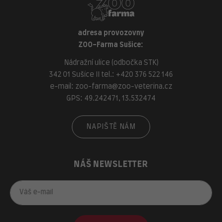
adresa provozovny
ZOO-Farma Sušice:
Nádražní ulice (odbočka STK)
342 01 Sušice II tel.:
+420 376 522 146
e-mail:
zoo-farma@zoo-veterina.cz
GPS: 49.242471, 13.532474
NAPIŠTĚ NÁM
NÁŠ NEWSLETTER