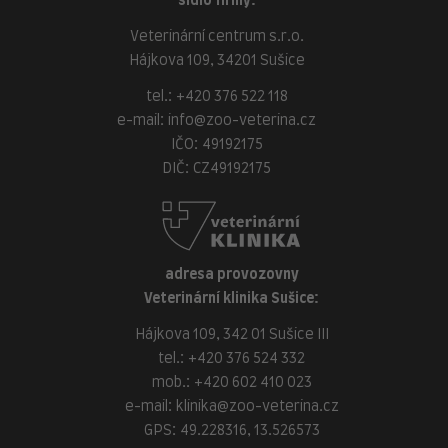
sídlo firmy:
Veterinární centrum s.r.o.
Hájkova 109, 34201 Sušice
tel.:
+420 376 522 118
e-mail:
info@zoo-veterina.cz
IČO: 49192175
DIČ: CZ49192175
adresa provozovny
Veterinární klinika Sušice:
Hájkova 109, 342 01 Sušice III
tel.:
+420 376 524 332
mob.:
+420 602 410 023
e-mail:
klinika@zoo-veterina.cz
GPS: 49.228316, 13.526573