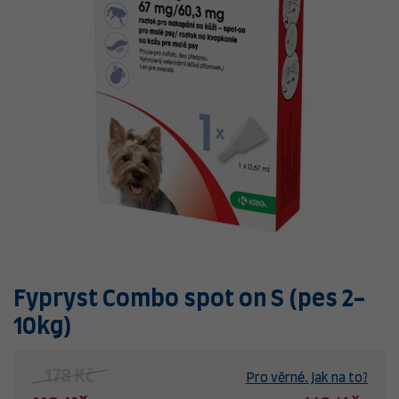
Fypryst Combo spot on S (pes 2-
10kg)
178 Kč
Pro věrné. Jak na to?