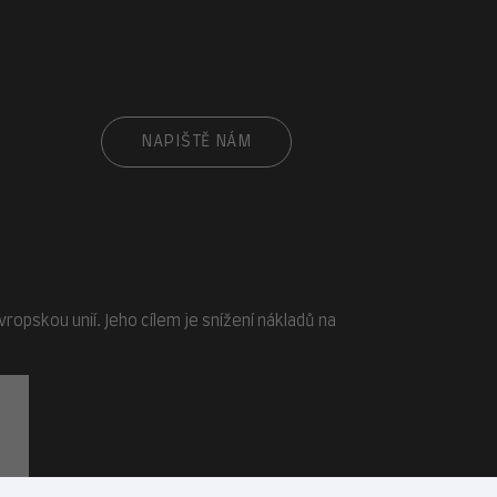
cz
NAPIŠTĚ NÁM
opskou unií. Jeho cílem je snížení nákladů na