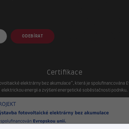
adresa provozovny
ZOO-Veterina Klatovy:
náměstí Míru, 339 01 Klatovy
tel.:
+420 376 310 140
e-mail:
klatovy@zoo-veterina.
ODEBÍRAT
GPS: 49.395521, 13.293035
Certifikace
ovoltaické elektrárny bez akumulace“, která je spolufinancována Evr
elektrickou energii a zvýšení energetické soběstačnosti podniku.