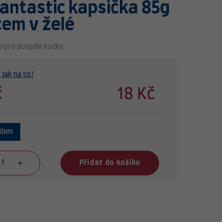
Fantastic kapsička 85g
tem v želé
o pro dospělé kočky.
 Jak na to?
č
18 Kč
adem
Přidat do košíku