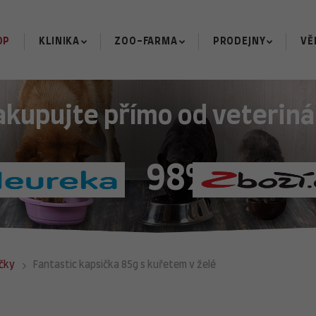
OP
KLINIKA
ZOO-FARMA
PRODEJNY
VĚ
akupujte přímo od veteriná
98%
čky
Fantastic kapsička 85g s kuřetem v želé