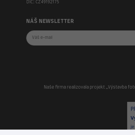
DIČ: CZ49192175
NÁŠ NEWSLETTER
Naše firma realizovala projekt „Výstavba fot