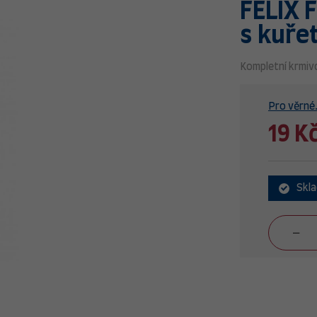
FELIX 
s kuře
Kompletní krmiv
Pro věrné.
19 K
Skl