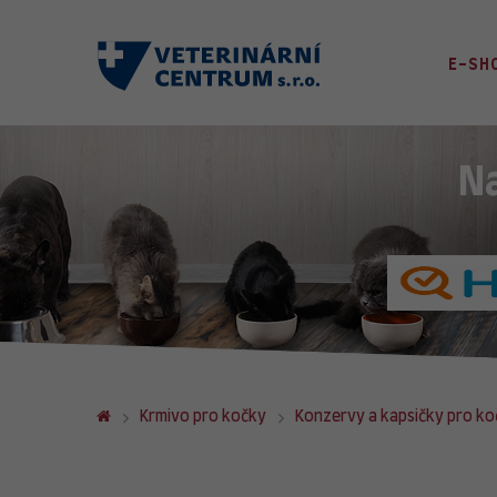
E-SH
N
Krmivo pro kočky
Konzervy a kapsičky pro ko