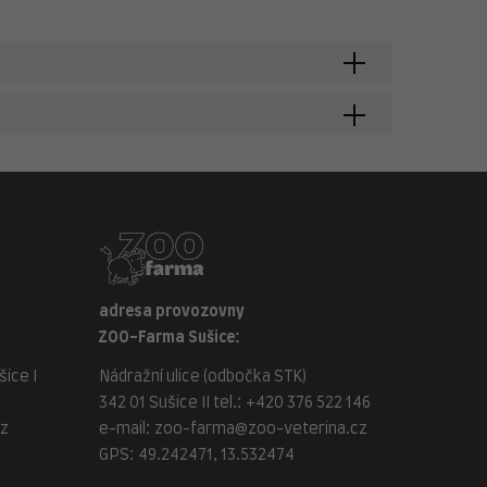
adresa provozovny
ZOO-Farma Sušice:
ice I
Nádražní ulice (odbočka STK)
342 01 Sušice II tel.:
+420 376 522 146
cz
e-mail:
zoo-farma@zoo-veterina.cz
GPS: 49.242471, 13.532474