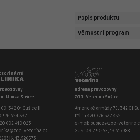
Popis produktu
Věrnostní program
provozovny
adresa provozovny
ní klinika Sušice:
ZOO-Veterina Sušice:
09, 342 01 Sušice III
Americké armády 76, 342 01 Suš
 376 524 332
tel.:
+420 376 522 435
20 602 410 023
e-mail:
susice@zoo-veterina.
linika@zoo-veterina.cz
GPS: 49.230558, 13.517988
228316, 13.526573