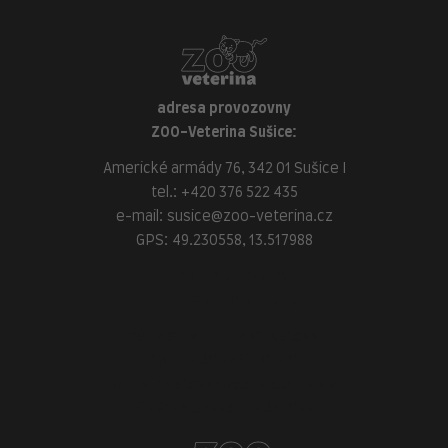
adresa provozovny
ZOO-Veterina Sušice:
Americké armády 76, 342 01 Sušice I
tel.:
+420 376 522 435
e-mail:
susice@zoo-veterina.cz
GPS: 49.230558, 13.517988
adresa provozovny
ZOO-Veterina Klatovy:
náměstí Míru, 339 01 Klatovy
tel.:
+420 376 310 140
e-mail:
klatovy@zoo-veterina.cz
GPS: 49.395521, 13.293035