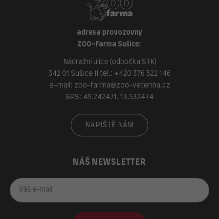
adresa provozovny
ZOO-Farma Sušice:
Nádražní ulice (odbočka STK)
342 01 Sušice II tel.:
+420 376 522 146
e-mail:
zoo-farma@zoo-veterina.cz
GPS: 49.242471, 13.532474
NAPIŠTĚ NÁM
NÁŠ NEWSLETTER