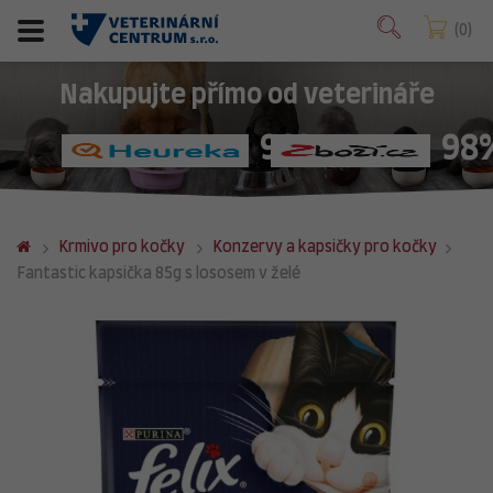
0
Nakupujte přímo od veterináře
98%
98
Krmivo pro kočky
Konzervy a kapsičky pro kočky
Fantastic kapsička 85g s lososem v želé