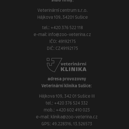
sídlo firmy:
Veterinární centrum s.r.o.
Hájkova 109, 34201 Sušice
tel.:
+420 376 522 118
e-mail:
info@zoo-veterina.cz
IČO: 49192175
DIČ: CZ49192175
adresa provozovny
Veterinární klinika Sušice:
Hájkova 109, 342 01 Sušice III
tel.:
+420 376 524 332
mob.:
+420 602 410 023
e-mail:
klinika@zoo-veterina.cz
GPS: 49.228316, 13.526573