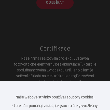
ODEBÍRAT
Certifikace
Naše firma realizovala projekt „Výstavba
fotovoltaické elektrárny bez akumulace“, která je
spolufinancována Evropskou unií. Jeho cílem je
snížení nákladů na elektrickou energii a zvýšení
energetické soběstačnosti podniku.
Naše webové stránky používají soubory cookies,
které nám pomáhají zjistit, jak jsou stránky využívány.