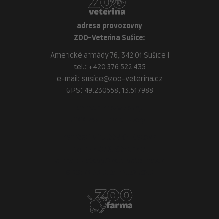
adresa provozovny
ZOO-Veterina Sušice:
Americké armády 76, 342 01 Sušice I
tel.:
+420 376 522 435
e-mail:
susice@zoo-veterina.cz
GPS: 49.230558, 13.517988
adresa provozovny
ZOO-Veterina Klatovy:
náměstí Míru, 339 01 Klatovy
tel.:
+420 376 310 140
e-mail:
klatovy@zoo-veterina.cz
GPS: 49.395521, 13.293035