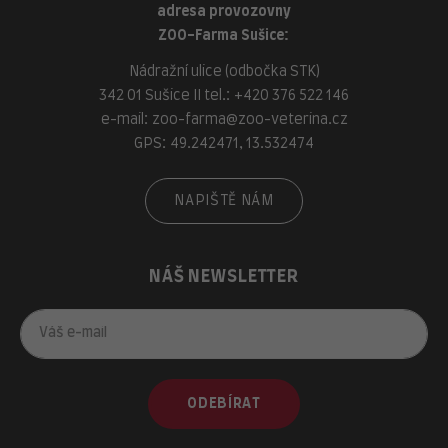
adresa provozovny
ZOO-Farma Sušice:
Nádražní ulice (odbočka STK)
342 01 Sušice II tel.:
+420 376 522 146
e-mail:
zoo-farma@zoo-veterina.cz
GPS: 49.242471, 13.532474
NAPIŠTĚ NÁM
NÁŠ NEWSLETTER
ODEBÍRAT