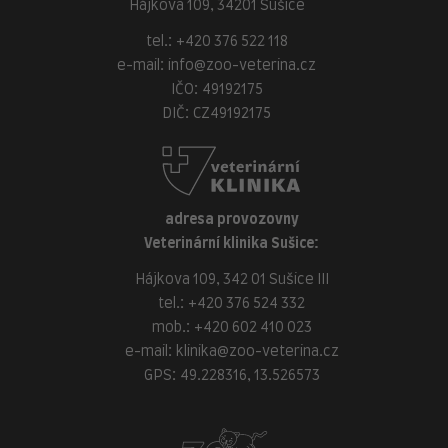
Hájkova 109, 34201 Sušice
tel.:
+420 376 522 118
e-mail:
info@zoo-veterina.cz
IČO: 49192175
DIČ: CZ49192175
adresa provozovny
Veterinární klinika Sušice:
Hájkova 109, 342 01 Sušice III
tel.:
+420 376 524 332
mob.:
+420 602 410 023
e-mail:
klinika@zoo-veterina.cz
GPS: 49.228316, 13.526573