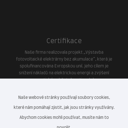
Certifikace
Naše firma realizovala projekt „Výstavba
fotovoltaické elektrárny bez akumulace“, která je
spolufinancována Evropskou unií. Jeho cílem je
snížení nákladů na elektrickou energii a zvýšení
energetické soběstačnosti podniku.
Naše webové stránky používají soubory cookies,
které nám pomáhají zjistit, jak jsou stránky využívány.
Abychom cookies mohli používat, musíte nám to
povolit.