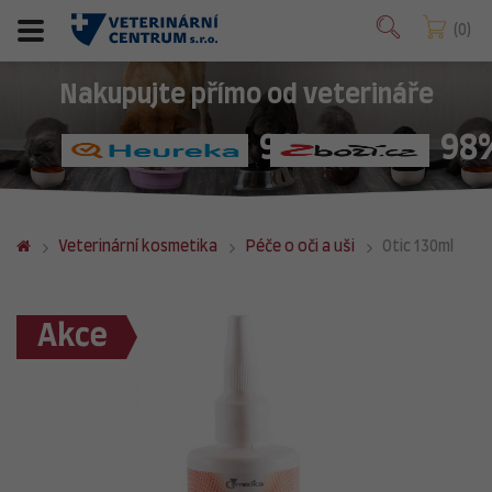
0
Nakupujte přímo od veterináře
98%
98
Veterinární kosmetika
Péče o oči a uši
Otic 130ml