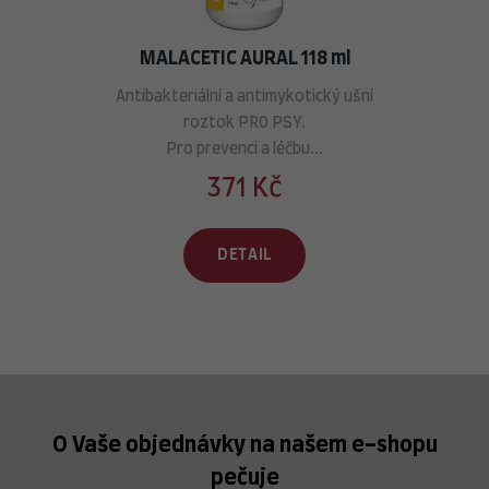
MALACETIC AURAL 118 ml
Antibakteriální a antimykotický ušní
roztok PRO PSY.
Pro prevenci a léčbu...
371 Kč
DETAIL
O Vaše objednávky na našem e-shopu
pečuje