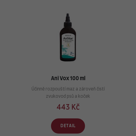
Ani Vox 100 ml
Účinně rozpouští maz a zároveň čistí
zvukovod psů a koček
443 Kč
DETAIL