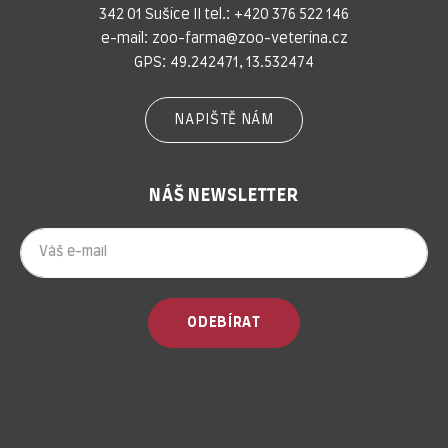
342 01 Sušice II tel.:
+420 376 522 146
e-mail:
zoo-farma@zoo-veterina.cz
GPS: 49.242471, 13.532474
NAPIŠTĚ NÁM
NÁŠ NEWSLETTER
ODEBÍRAT