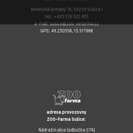
Americké armády 76, 342 01 Sušice I
tel.:
+420 376 522 435
e-mail:
susice@zoo-veterina.cz
GPS: 49.230558, 13.517988
adresa provozovny
ZOO-Veterina Klatovy:
náměstí Míru, 339 01 Klatovy
tel.:
+420 376 310 140
e-mail:
klatovy@zoo-veterina.cz
GPS: 49.395521, 13.293035
adresa provozovny
ZOO-Farma Sušice:
Nádražní ulice (odbočka STK)