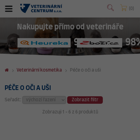
0
Nakupujte přímo od veterináře
98%
98
Veterinární kosmetika
Péče o oči a uši
PÉČE O OČI A UŠI
Seřadit:
Zobrazit filtr
Zobrazuji 1 - 6 z 6 produktů