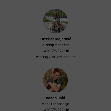
Kateřina Majerová
e-shop manažer
+420 376 522 118
eshop@zoo-veterina.cz
Vanda Holá
manažer prodeje
+420 376 522 118