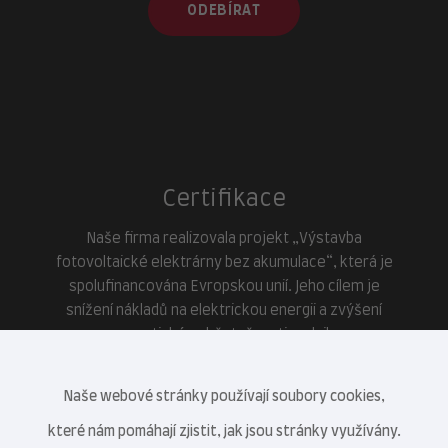
ODEBÍRAT
Certifikace
Naše firma realizovala projekt „Výstavba
fotovoltaické elektrárny bez akumulace“, která je
spolufinancována Evropskou unií. Jeho cílem je
snížení nákladů na elektrickou energii a zvýšení
energetické soběstačnosti podniku.
Naše webové stránky používají soubory cookies,
které nám pomáhají zjistit, jak jsou stránky využívány.