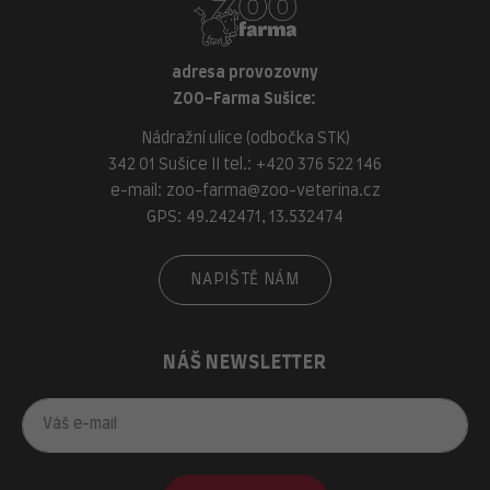
adresa provozovny
ZOO-Farma Sušice:
Nádražní ulice (odbočka STK)
342 01 Sušice II tel.:
+420 376 522 146
e-mail:
zoo-farma@zoo-veterina.cz
GPS: 49.242471, 13.532474
NAPIŠTĚ NÁM
NÁŠ NEWSLETTER