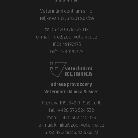
sídlo firmy:
Veterinární centrum s.r.o.
Hájkova 109, 34201 Sušice
tel.:
+420 376 522 118
e-mail:
info@zoo-veterina.cz
IČO: 49192175
DIČ: CZ49192175
adresa provozovny
Veterinární klinika Sušice:
Hájkova 109, 342 01 Sušice III
tel.:
+420 376 524 332
mob.:
+420 602 410 023
e-mail:
klinika@zoo-veterina.cz
GPS: 49.228316, 13.526573