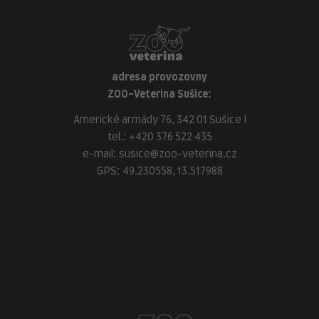
adresa provozovny
ZOO-Veterina Sušice:
Americké armády 76, 342 01 Sušice I
tel.:
+420 376 522 435
e-mail:
susice@zoo-veterina.cz
GPS: 49.230558, 13.517988
adresa provozovny
ZOO-Veterina Klatovy:
náměstí Míru, 339 01 Klatovy
tel.:
+420 376 310 140
e-mail:
klatovy@zoo-veterina.cz
GPS: 49.395521, 13.293035