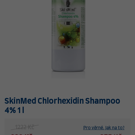
SkinMed Chlorhexidin Shampoo
4% 1 l
1222 Kč
Pro věrné. Jak na to?