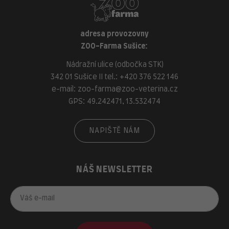
adresa provozovny
ZOO-Farma Sušice:
Nádražní ulice (odbočka STK)
342 01 Sušice II tel.:
+420 376 522 146
e-mail:
zoo-farma@zoo-veterina.cz
GPS: 49.242471, 13.532474
NAPIŠTĚ NÁM
NÁŠ NEWSLETTER