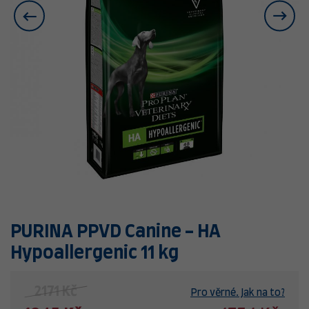
PURINA PPVD Canine - HA
Hypoallergenic 11 kg
2171 Kč
Pro věrné. Jak na to?