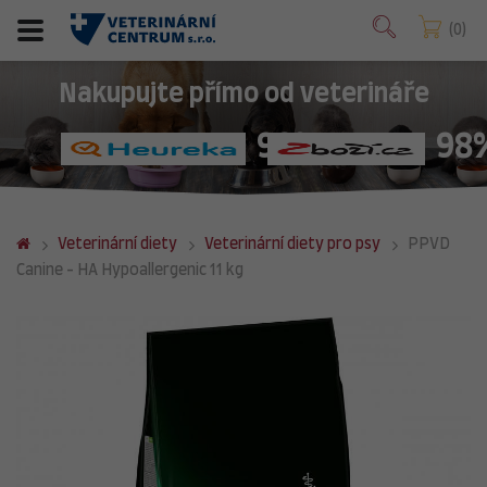
0
Nakupujte přímo od veterináře
98%
98
Veterinární diety
Veterinární diety pro psy
PPVD
Canine - HA Hypoallergenic 11 kg