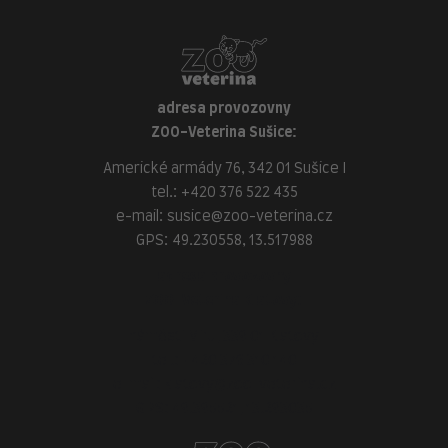
adresa provozovny
ZOO-Veterina Sušice:
Americké armády 76, 342 01 Sušice I
tel.:
+420 376 522 435
e-mail:
susice@zoo-veterina.cz
GPS: 49.230558, 13.517988
adresa provozovny
ZOO-Veterina Klatovy:
náměstí Míru, 339 01 Klatovy
tel.:
+420 376 310 140
e-mail:
klatovy@zoo-veterina.cz
GPS: 49.395521, 13.293035