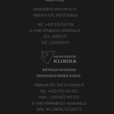
sídlo firmy:
Veterinární centrum s.r.o.
Hájkova 109, 34201 Sušice
tel.:
+420 376 522 118
e-mail:
info@zoo-veterina.cz
IČO: 49192175
DIČ: CZ49192175
adresa provozovny
Veterinární klinika Sušice:
Hájkova 109, 342 01 Sušice III
tel.:
+420 376 524 332
mob.:
+420 602 410 023
e-mail:
klinika@zoo-veterina.cz
GPS: 49.228316, 13.526573