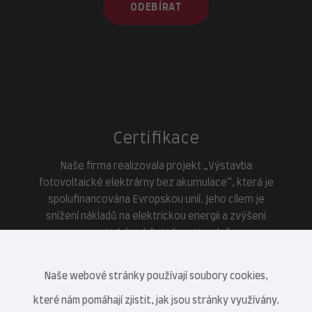
ODEBÍRAT
Certifikace
Naše firma realizovala projekt „Výstavba
fotovoltaické elektrárny bez akumulace“, která je
spolufinancována Evropskou unií. Jeho cílem je
snížení nákladů na elektrickou energii a zvýšení
energetické soběstačnosti podniku.
Naše webové stránky používají soubory cookies,
které nám pomáhají zjistit, jak jsou stránky využívány.