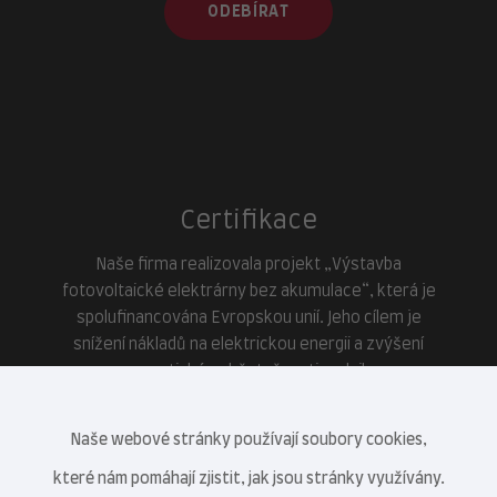
ODEBÍRAT
Certifikace
Naše firma realizovala projekt „Výstavba
fotovoltaické elektrárny bez akumulace“, která je
spolufinancována Evropskou unií. Jeho cílem je
snížení nákladů na elektrickou energii a zvýšení
energetické soběstačnosti podniku.
Naše webové stránky používají soubory cookies,
které nám pomáhají zjistit, jak jsou stránky využívány.