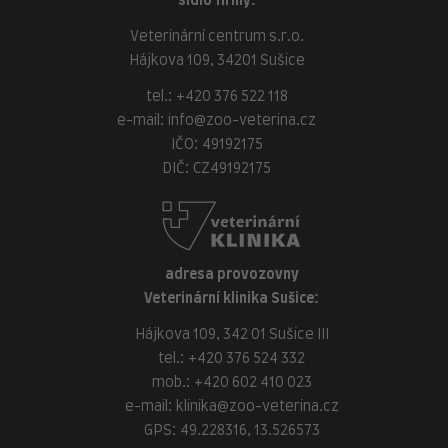
sídlo firmy:
Veterinární centrum s.r.o.
Hájkova 109, 34201 Sušice
tel.:
+420 376 522 118
e-mail:
info@zoo-veterina.cz
IČO: 49192175
DIČ: CZ49192175
adresa provozovny
Veterinární klinika Sušice:
Hájkova 109, 342 01 Sušice III
tel.:
+420 376 524 332
mob.:
+420 602 410 023
e-mail:
klinika@zoo-veterina.cz
GPS: 49.228316, 13.526573