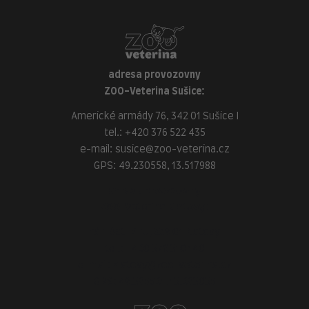
adresa provozovny
ZOO-Veterina Sušice:
Americké armády 76, 342 01 Sušice I
tel.:
+420 376 522 435
e-mail:
susice@zoo-veterina.cz
GPS: 49.230558, 13.517988
adresa provozovny
ZOO-Veterina Klatovy:
náměstí Míru, 339 01 Klatovy
tel.:
+420 376 310 140
e-mail:
klatovy@zoo-veterina.cz
GPS: 49.395521, 13.293035