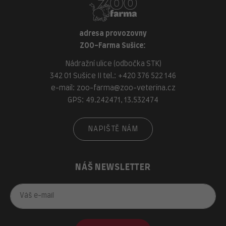
adresa provozovny
ZOO-Farma Sušice:
Nádražní ulice (odbočka STK)
342 01 Sušice II tel.:
+420 376 522 146
e-mail:
zoo-farma@zoo-veterina.cz
GPS: 49.242471, 13.532474
NAPIŠTĚ NÁM
NÁŠ NEWSLETTER