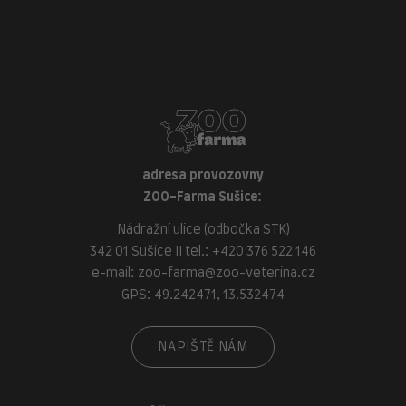
náměstí Míru, 339 01 Klatovy
tel.:
+420 376 310 140
e-mail:
klatovy@zoo-veterina.cz
GPS: 49.395521, 13.293035
adresa provozovny
ZOO-Farma Sušice:
Nádražní ulice (odbočka STK)
342 01 Sušice II tel.:
+420 376 522 146
e-mail:
zoo-farma@zoo-veterina.cz
GPS: 49.242471, 13.532474
NAPIŠTĚ NÁM