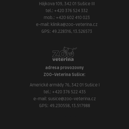
Hájkova 109, 342 01 Sušice III
tel.:
+420 376 524 332
mob.:
+420 602 410 023
e-mail:
klinika@zoo-veterina.cz
GPS: 49.228316, 13.526573
adresa provozovny
ZOO-Veterina Sušice:
Americké armády 76, 342 01 Sušice I
tel.:
+420 376 522 435
e-mail:
susice@zoo-veterina.cz
GPS: 49.230558, 13.517988
adresa provozovny
ZOO-Veterina Klatovy: