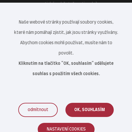
energetické soběstačnosti podniku.
Naše webové stránky používají soubory cookies,
které nám pomáhají zjistit, jak jsou stránky využívány.
Abychom cookies mohli používat, musíte nám to
povolit.
Kliknutím na tlačítko "OK, souhlasím" udělujete
souhlas s použitím všech cookies.
odmítnout
OK, SOUHLASÍM
Veterinární centrum s.r.o. © 2021–2026
NASTAVENÍ COOKIES