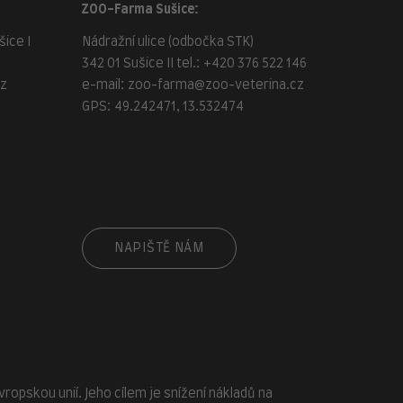
ZOO-Farma Sušice:
ice I
Nádražní ulice (odbočka STK)
342 01 Sušice II tel.:
+420 376 522 146
cz
e-mail:
zoo-farma@zoo-veterina.cz
GPS: 49.242471, 13.532474
cz
NAPIŠTĚ NÁM
opskou unií. Jeho cílem je snížení nákladů na