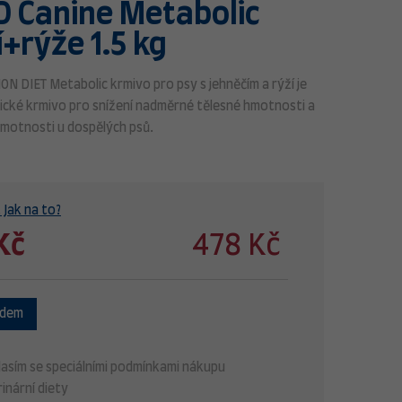
PD Canine Metabolic
+rýže 1.5 kg
ION DIET Metabolic krmivo pro psy s jehněčím a rýží je
ické krmivo pro snížení nadměrné tělesné hmotnosti a
hmotnosti u dospělých psů.
 Jak na to?
Kč
478 Kč
adem
asím se speciálními podmínkami nákupu
inární diety