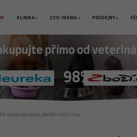
OP
KLINIKA
ZOO-FARMA
PRODEJNY
VĚ
akupujte přímo od veteriná
98%
PD Canine Metabolic jehněčí+rýže 1.5 kg