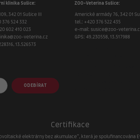
ní klinika Sušice:
ZOO-Veterina Sušice:
09, 342 01 Sušice III
Americké armády 76, 342 01 Suš
 376 524 332
tel.:
+420 376 522 435
20 602 410 023
e-mail:
susice@zoo-veterina.
linika@zoo-veterina.cz
GPS: 49.230558, 13.517988
228316, 13.526573
adresa provozovny
ZOO-Veterina Klatovy:
náměstí Míru, 339 01 Klatovy
tel.:
+420 376 310 140
e-mail:
klatovy@zoo-veterina.
ODEBÍRAT
GPS: 49.395521, 13.293035
Certifikace
ovoltaické elektrárny bez akumulace“, která je spolufinancována Evr