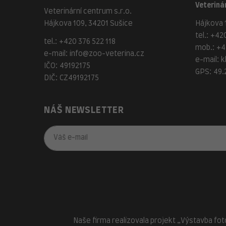
Veterinár
Veterinární centrum s.r.o.
Hájkova 109, 34201 Sušice
Hájkova 1
tel.:
+420
tel.:
+420 376 522 118
mob.:
+4
e-mail:
info@zoo-veterina.cz
e-mail:
k
IČO: 49192175
GPS: 49.
DIČ: CZ49192175
NÁŠ NEWSLETTER
Naše firma realizovala projekt „Výstavba fot