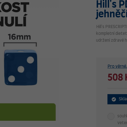
Hill's 
jehněčí
Hill's PRESCRIPT
kompletní dietet
udržení zdravé 
Pro věrné.
508 
Skl
souhl
veter