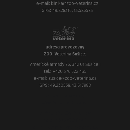
e-mail:
klinika@zoo-veterina.cz
GPS: 49.228316, 13.526573
adresa provozovny
ZOO-Veterina Sušice:
Americké armády 76, 342 01 Sušice I
tel.:
+420 376 522 435
e-mail:
susice@zoo-veterina.cz
GPS: 49.230558, 13.517988
adresa provozovny
ZOO-Veterina Klatovy:
náměstí Míru, 339 01 Klatovy
tel.:
+420 376 310 140
e-mail:
klatovy@zoo-veterina.cz