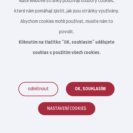
Naše webové stránky používají soubory cookies,
které nám pomáhají zjistit, jak jsou stránky využívány.
Abychom cookies mohli používat, musíte nám to
povolit.
Kliknutím na tlačítko "OK, souhlasím" udělujete
souhlas s použitím všech cookies.
odmítnout
OK, SOUHLASÍM
Veterinární centrum s.r.o. © 2021–2026
NASTAVENÍ COOKIES
Reklamace zboží
|
Obchodní podmínky