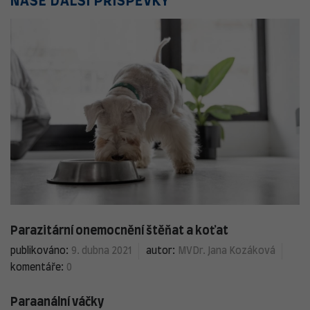
NAŠE DALŠÍ PŘÍSPĚVKY
Parazitární onemocnění štěňat a koťat
publikováno:
9. dubna 2021
autor:
MVDr. Jana Kozáková
komentáře:
0
Paraanální váčky