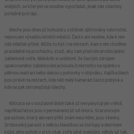
vnějších, se kterými se musíme vypořádat, jinak nás všechny
pořádně potrápí.
Blechy jsou dnes již bohužel u zvířátek zjišťovány celoročně,
nejsou jen výsadou letních měsíců. Často ani nevíme, kde k nim
náš miláček přišel. Může to být i na místech, kam s ním chodíme
pravidelně na procházku, stačí, aby tam před ním prošlo jedno
zablešené zvíře. Málokdo si uvědomí, že častým zdrojem
opakovaného zablešování je bouda či místečko ke spánku s
pěknou matrací nebo dekou u pohovky v obýváku. Vajíčka blech
jsou právě na místech, kde náš malý kamarád často pobývá a
kde se pak shromažďují i blechy.
Klíšťata se v současné době také už nevyskytují jen v létě,
například letos jsou v permanenci již od února. Staronovým
parazitem, který ale není příliš znám mezi lidmi, jsou všenky.
Drobounký parazit s velkou hlavičkou se živí lupy a detritem
kůže, jeho pohyb v srsti však zvíře silně zneklidní, někdy až tak,