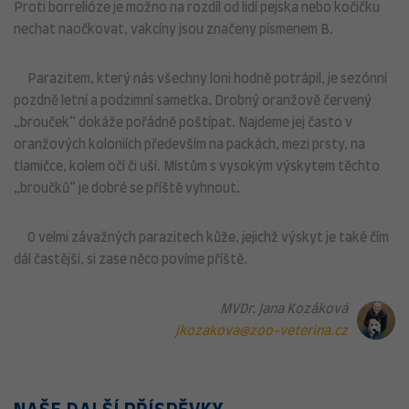
Proti borrelióze je možno na rozdíl od lidí pejska nebo kočičku
nechat naočkovat, vakcíny jsou značeny písmenem B.
Parazitem, který nás všechny loni hodně potrápil, je sezónní
pozdně letní a podzimní sametka. Drobný oranžově červený
„brouček“ dokáže pořádně poštípat. Najdeme jej často v
oranžových koloniích především na packách, mezi prsty, na
tlamičce, kolem očí či uší. Místům s vysokým výskytem těchto
„broučků“ je dobré se příště vyhnout.
O velmi závažných parazitech kůže, jejichž výskyt je také čím
dál častější, si zase něco povíme příště.
MVDr. Jana Kozáková
jkozakova@zoo-veterina.cz