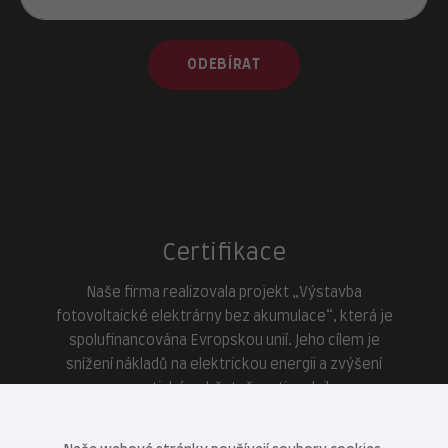
ODEBÍRAT
Certifikace
Naše firma realizovala projekt „Výstavba
fotovoltaické elektrárny bez akumulace“, která je
spolufinancována Evropskou unií. Jeho cílem je
snížení nákladů na elektrickou energii a zvýšení
energetické soběstačnosti podniku.