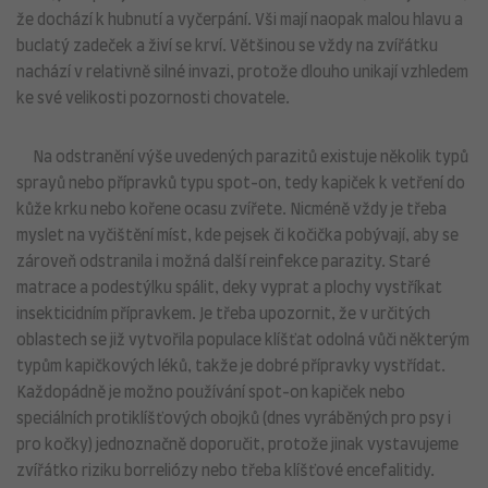
že dochází k hubnutí a vyčerpání. Vši mají naopak malou hlavu a
buclatý zadeček a živí se krví. Většinou se vždy na zvířátku
nachází v relativně silné invazi, protože dlouho unikají vzhledem
ke své velikosti pozornosti chovatele.
Na odstranění výše uvedených parazitů existuje několik typů
sprayů nebo přípravků typu spot-on, tedy kapiček k vetření do
kůže krku nebo kořene ocasu zvířete. Nicméně vždy je třeba
myslet na vyčištění míst, kde pejsek či kočička pobývají, aby se
zároveň odstranila i možná další reinfekce parazity. Staré
matrace a podestýlku spálit, deky vyprat a plochy vystříkat
insekticidním přípravkem. Je třeba upozornit, že v určitých
oblastech se již vytvořila populace klíšťat odolná vůči některým
typům kapičkových léků, takže je dobré přípravky vystřídat.
Každopádně je možno používání spot-on kapiček nebo
speciálních protiklíšťových obojků (dnes vyráběných pro psy i
pro kočky) jednoznačně doporučit, protože jinak vystavujeme
zvířátko riziku borreliózy nebo třeba klíšťové encefalitidy.