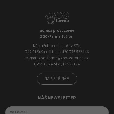
GPS: 49.395521, 13.293035
adresa provozovny
ZOO-Farma Sušice:
Nádražní ulice (odbočka STK)
342 01 Sušice II tel.:
+420 376 522 146
e-mail:
zoo-farma@zoo-veterina.cz
GPS: 49.242471, 13.532474
NAPIŠTĚ NÁM
NÁŠ NEWSLETTER