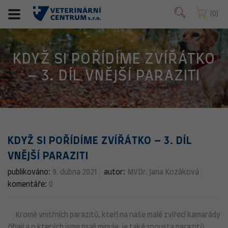
0
KDYŽ SI POŘÍDÍME ZVÍŘÁTKO
– 3. DÍL VNĚJŠÍ PARAZITI
KDYŽ SI POŘÍDÍME ZVÍŘÁTKO – 3. DÍL
VNĚJŠÍ PARAZITI
publikováno:
9. dubna 2021
autor:
MVDr. Jana Kozáková
komentáře:
0
Kromě vnitřních parazitů, kteří na naše malé zvířecí kamarády
číhají a o kterých jsme psali minule, je také spousta parazitů