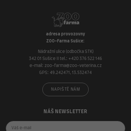
GPS: 49.395521, 13.293035
adresa provozovny
ZOO-Farma Sušice:
Nádražní ulice (odbočka STK)
342 01 Sušice II tel.:
+420 376 522 146
e-mail:
zoo-farma@zoo-veterina.cz
GPS: 49.242471, 13.532474
NAPIŠTĚ NÁM
NÁŠ NEWSLETTER