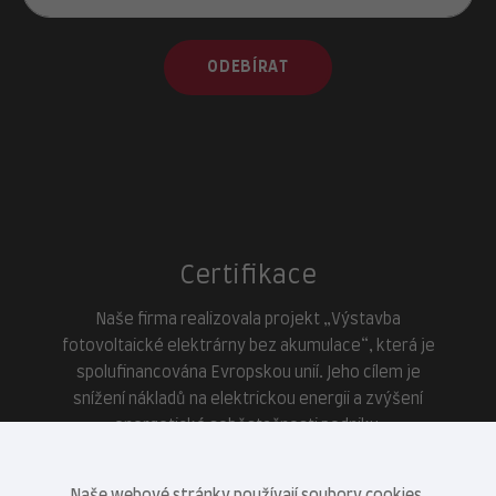
ODEBÍRAT
Certifikace
Naše firma realizovala projekt „Výstavba
fotovoltaické elektrárny bez akumulace“, která je
spolufinancována Evropskou unií. Jeho cílem je
snížení nákladů na elektrickou energii a zvýšení
energetické soběstačnosti podniku.