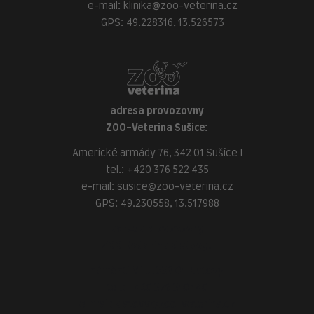
e-mail:
klinika@zoo-veterina.cz
GPS: 49.228316, 13.526573
adresa provozovny
ZOO-Veterina Sušice:
Americké armády 76, 342 01 Sušice I
tel.:
+420 376 522 435
e-mail:
susice@zoo-veterina.cz
GPS: 49.230558, 13.517988
adresa provozovny
ZOO-Veterina Klatovy:
náměstí Míru, 339 01 Klatovy
tel.:
+420 376 310 140
e-mail:
klatovy@zoo-veterina.cz