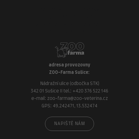
náměstí Míru, 339 01 Klatovy
tel.:
+420 376 310 140
e-mail:
klatovy@zoo-veterina.cz
GPS: 49.395521, 13.293035
adresa provozovny
ZOO-Farma Sušice:
Nádražní ulice (odbočka STK)
342 01 Sušice II tel.:
+420 376 522 146
e-mail:
zoo-farma@zoo-veterina.cz
GPS: 49.242471, 13.532474
NAPIŠTĚ NÁM