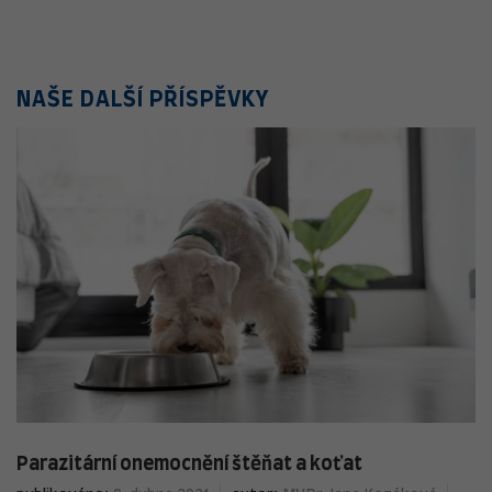
NAŠE DALŠÍ PŘÍSPĚVKY
Parazitární onemocnění štěňat a koťat