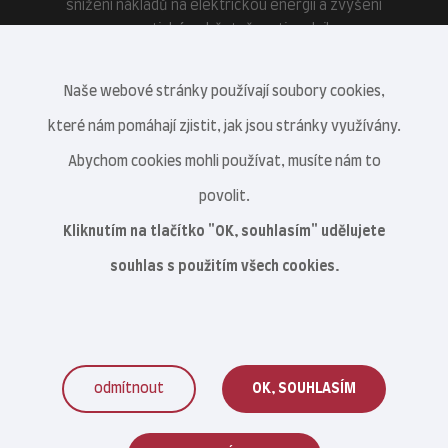
snížení nákladů na elektrickou energii a zvýšení
energetické soběstačnosti podniku.
Naše webové stránky používají soubory cookies,
které nám pomáhají zjistit, jak jsou stránky využívány.
Abychom cookies mohli používat, musíte nám to
povolit.
Kliknutím na tlačítko "OK, souhlasím" udělujete
souhlas s použitím všech cookies.
odmítnout
OK, SOUHLASÍM
Veterinární centrum s.r.o. © 2021–2026