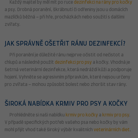
Každý majitel by měl mít po ruce
dezinfekci na rány pro kočky
a psy. Drobná poranění, škrábnutí či odřeniny jsou u domácích
mazlíčků běžná – při hře, procházkách nebo soužití s dalšími
zvířaty.
JAK SPRÁVNĚ OŠETŘIT RÁNU DEZINFEKCÍ?
Při poranění je důležité ránu nejprve očistit od nečistot a
chlupů a následně použít
dezinfekci pro psy
a kočky. Vhodná je
šetrná veterinární dezinfekce, která nedráždí kůži a podporuje
hojení. Vyhněte se agresivním přípravkům, které nejsou určeny
pro zvířata – mohou způsobit bolest nebo zhoršit stav rány.
ŠIROKÁ NABÍDKA KRMIV PRO PSY A KOČKY
Prohlédněte si naši nabídku
krmiv pro kočky
a
krmiv pro psy
.
V případě specifických potřeb vašeho psa nebo kočky by vám
mohl přijít vhod také široký výběr kvalitních
veterinárních diet
.