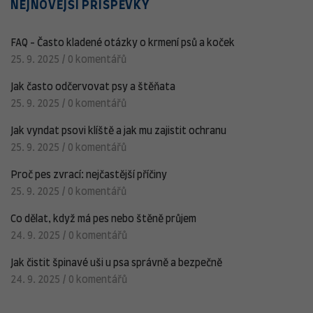
NEJNOVĚJŠÍ PŘÍSPĚVKY
FAQ - Často kladené otázky o krmení psů a koček
25. 9. 2025
/
0 komentářů
Jak často odčervovat psy a štěňata
25. 9. 2025
/
0 komentářů
Jak vyndat psovi klíště a jak mu zajistit ochranu
25. 9. 2025
/
0 komentářů
Proč pes zvrací: nejčastější příčiny
25. 9. 2025
/
0 komentářů
Co dělat, když má pes nebo štěně průjem
24. 9. 2025
/
0 komentářů
Jak čistit špinavé uši u psa správně a bezpečně
24. 9. 2025
/
0 komentářů