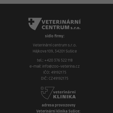
sídlo firmy:
Veterinární centrum s.r.o.
Hájkova 109, 34201 Sušice
tel.:
+420 376 522 118
e-mail:
info@zoo-veterina.cz
IČO: 49192175
DIČ: CZ49192175
adresa provozovny
Veterinární klinika Sušice: