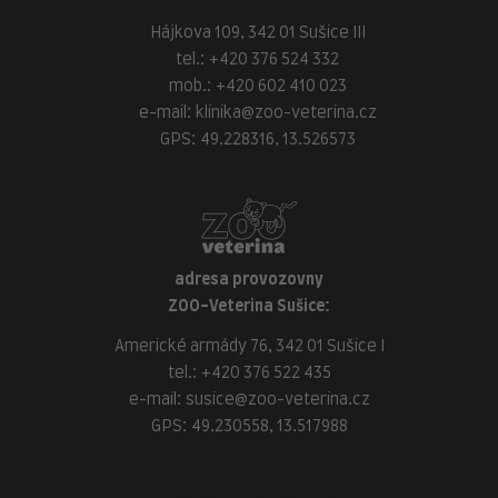
Hájkova 109, 342 01 Sušice III
tel.:
+420 376 524 332
mob.:
+420 602 410 023
e-mail:
klinika@zoo-veterina.cz
GPS: 49.228316, 13.526573
adresa provozovny
ZOO-Veterina Sušice:
Americké armády 76, 342 01 Sušice I
tel.:
+420 376 522 435
e-mail:
susice@zoo-veterina.cz
GPS: 49.230558, 13.517988
adresa provozovny
ZOO-Veterina Klatovy: