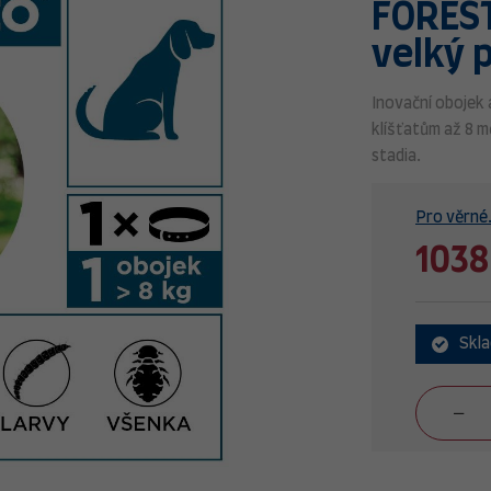
FOREST
velký 
Inovační obojek 
klíšťatům až 8 m
stadia.
Pro věrné.
1038
Skl