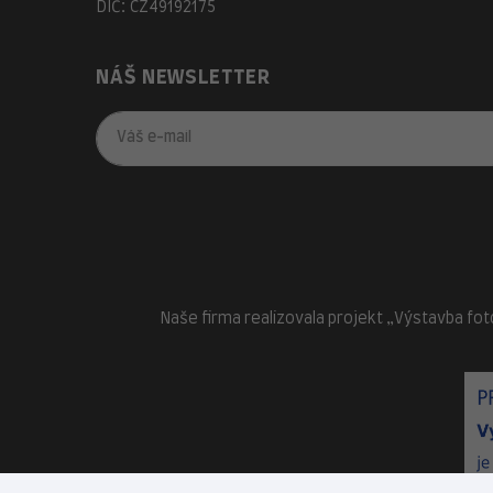
DIČ: CZ49192175
NÁŠ NEWSLETTER
Naše firma realizovala projekt „Výstavba fot