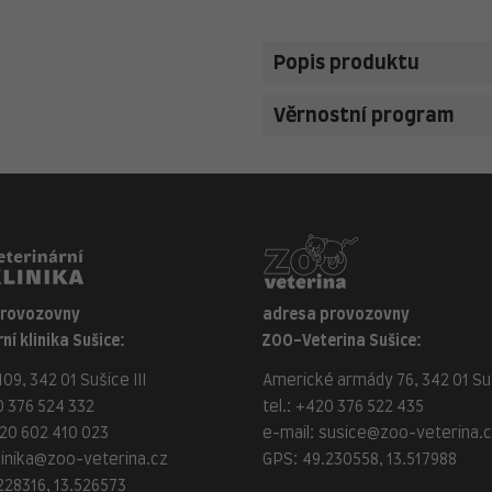
Popis produktu
Věrnostní program
provozovny
adresa provozovny
ní klinika Sušice:
ZOO-Veterina Sušice:
09, 342 01 Sušice III
Americké armády 76, 342 01 Suš
 376 524 332
tel.:
+420 376 522 435
20 602 410 023
e-mail:
susice@zoo-veterina.
linika@zoo-veterina.cz
GPS: 49.230558, 13.517988
228316, 13.526573