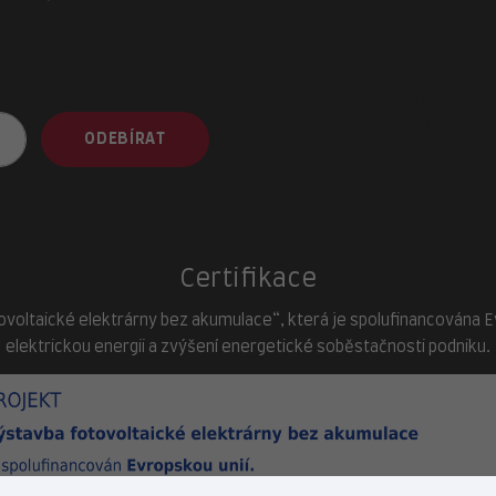
adresa provozovny
ZOO-Veterina Klatovy:
náměstí Míru, 339 01 Klatovy
tel.:
+420 376 310 140
e-mail:
klatovy@zoo-veterina.
ODEBÍRAT
GPS: 49.395521, 13.293035
Certifikace
ovoltaické elektrárny bez akumulace“, která je spolufinancována Evr
elektrickou energii a zvýšení energetické soběstačnosti podniku.