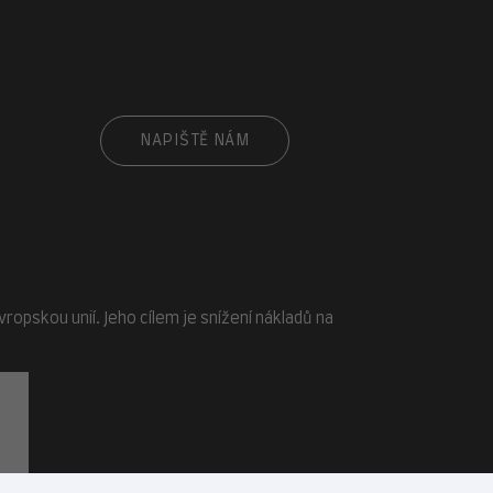
cz
NAPIŠTĚ NÁM
opskou unií. Jeho cílem je snížení nákladů na