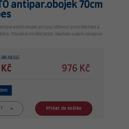
O antipar.obojek 70cm
pes
antiparazitní obojek pro psy účinnost proti blechám a
ěsíců. Působí proti klíšťatům, blechám a jejich vývojová
 Jak na to?
 Kč
976 Kč
adem
Přidat do košíku