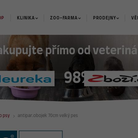
OP
KLINIKA
ZOO-FARMA
PRODEJNY
VĚ
akupujte přímo od veteriná
98%
o psy
antipar.obojek 70cm velký pes