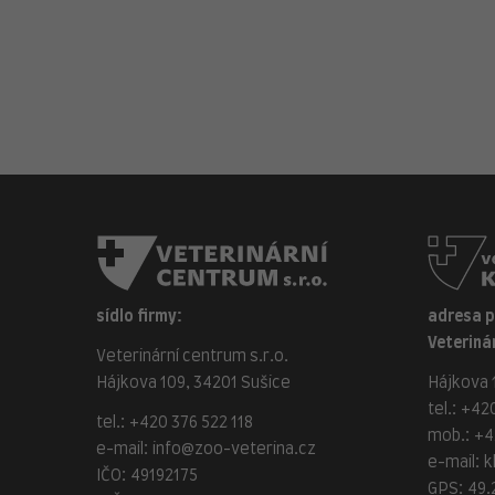
sídlo firmy:
adresa 
Veterinár
Veterinární centrum s.r.o.
Hájkova 109, 34201 Sušice
Hájkova 1
tel.:
+420
tel.:
+420 376 522 118
mob.:
+4
e-mail:
info@zoo-veterina.cz
e-mail:
k
IČO: 49192175
GPS: 49.