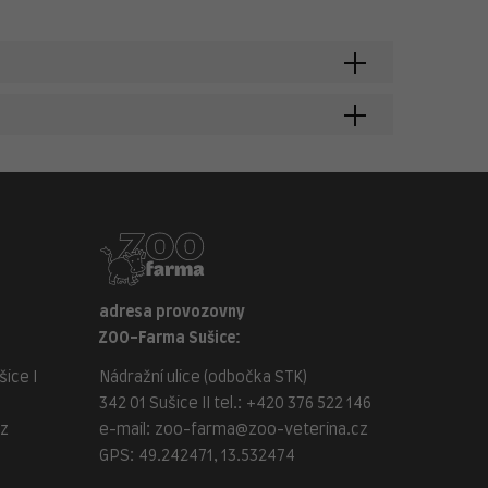
adresa provozovny
ZOO-Farma Sušice:
ice I
Nádražní ulice (odbočka STK)
342 01 Sušice II tel.:
+420 376 522 146
cz
e-mail:
zoo-farma@zoo-veterina.cz
GPS: 49.242471, 13.532474