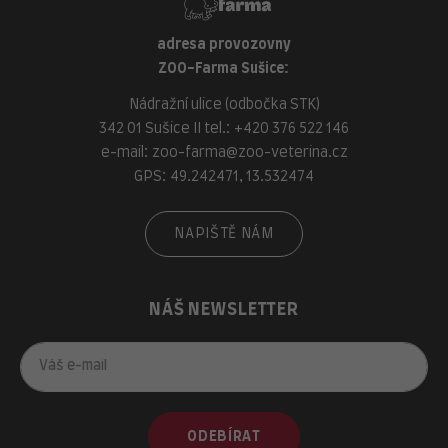
adresa provozovny
ZOO-Farma Sušice:
Nádražní ulice (odbočka STK)
342 01 Sušice II tel.:
+420 376 522 146
e-mail:
zoo-farma@zoo-veterina.cz
GPS: 49.242471, 13.532474
NAPIŠTĚ NÁM
NÁŠ NEWSLETTER
ODEBÍRAT