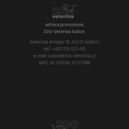
adresa provozovny
ZOO-Veterina Sušice:
Americké armády 76, 342 01 Sušice I
tel.:
+420 376 522 435
e-mail:
susice@zoo-veterina.cz
GPS: 49.230558, 13.517988
adresa provozovny
ZOO-Veterina Klatovy:
náměstí Míru, 339 01 Klatovy
tel.:
+420 376 310 140
e-mail:
klatovy@zoo-veterina.cz
GPS: 49.395521, 13.293035