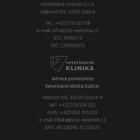
Veterinární centrum s.r.o.
Hájkova 109, 34201 Sušice
tel.:
+420 376 522 118
e-mail:
info@zoo-veterina.cz
IČO: 49192175
DIČ: CZ49192175
adresa provozovny
Veterinární klinika Sušice:
Hájkova 109, 342 01 Sušice III
tel.:
+420 376 524 332
mob.:
+420 602 410 023
e-mail:
klinika@zoo-veterina.cz
GPS: 49.228316, 13.526573