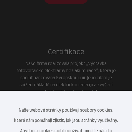
Certifikace
Naše firma realizovala projekt „Výstavba
fotovoltaické elektrárny bez akumulace“, která je
spolufinancována Evropskou unií. Jeho cílem je
snížení nákladů na elektrickou energii a zvýšení
energetické soběstačnosti podniku.
Naše webové stránky používají soubory cookies,
které nám pomáhají zjistit, jak jsou stránky využívány.
Abychom cookies mohli používat, musíte nám to