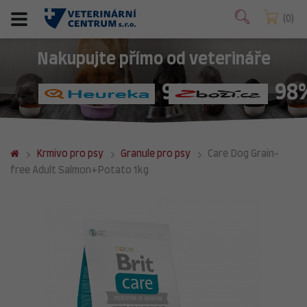
0
Nakupujte přímo od veterináře
98%
98
Krmivo pro psy
Granule pro psy
Care Dog Grain-
free Adult Salmon+Potato 1kg