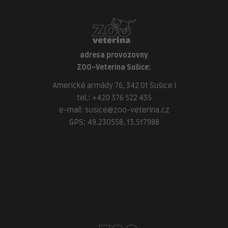
adresa provozovny
ZOO-Veterina Sušice:
Americké armády 76, 342 01 Sušice I
tel.:
+420 376 522 435
e-mail:
susice@zoo-veterina.cz
GPS: 49.230558, 13.517988
adresa provozovny
ZOO-Veterina Klatovy:
náměstí Míru, 339 01 Klatovy
tel.:
+420 376 310 140
e-mail:
klatovy@zoo-veterina.cz
GPS: 49.395521, 13.293035