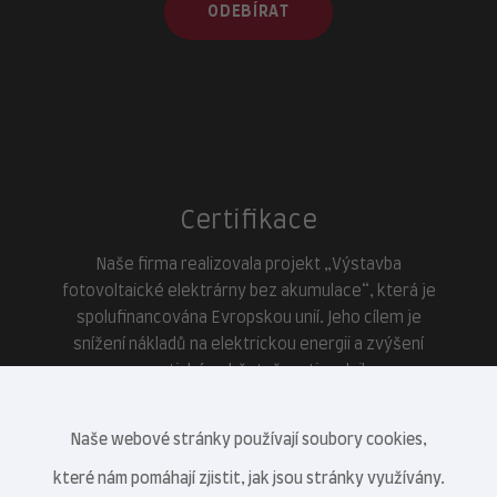
ODEBÍRAT
Certifikace
Naše firma realizovala projekt „Výstavba
fotovoltaické elektrárny bez akumulace“, která je
spolufinancována Evropskou unií. Jeho cílem je
snížení nákladů na elektrickou energii a zvýšení
energetické soběstačnosti podniku.
Naše webové stránky používají soubory cookies,
které nám pomáhají zjistit, jak jsou stránky využívány.