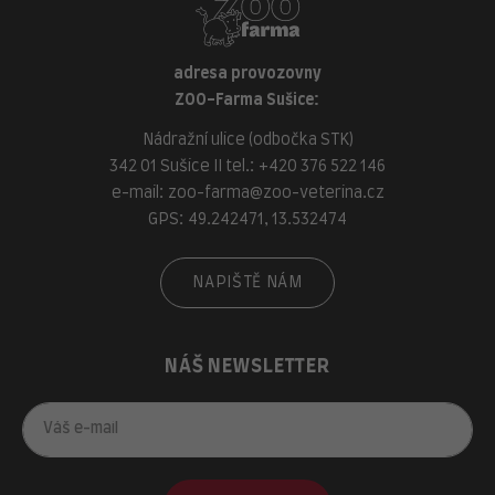
adresa provozovny
ZOO-Farma Sušice:
Nádražní ulice (odbočka STK)
342 01 Sušice II tel.:
+420 376 522 146
e-mail:
zoo-farma@zoo-veterina.cz
GPS: 49.242471, 13.532474
NAPIŠTĚ NÁM
NÁŠ NEWSLETTER