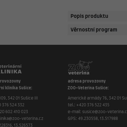
Popis produktu
Věrnostní program
provozovny
adresa provozovny
ní klinika Sušice:
ZOO-Veterina Sušice:
09, 342 01 Sušice III
Americké armády 76, 342 01 Suš
 376 524 332
tel.:
+420 376 522 435
20 602 410 023
e-mail:
susice@zoo-veterina.
linika@zoo-veterina.cz
GPS: 49.230558, 13.517988
228316, 13.526573