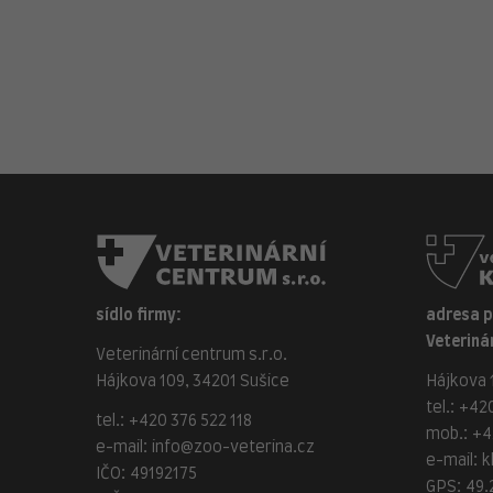
sídlo firmy:
adresa 
Veterinár
Veterinární centrum s.r.o.
Hájkova 109, 34201 Sušice
Hájkova 1
tel.:
+420
tel.:
+420 376 522 118
mob.:
+4
e-mail:
info@zoo-veterina.cz
e-mail:
k
IČO: 49192175
GPS: 49.