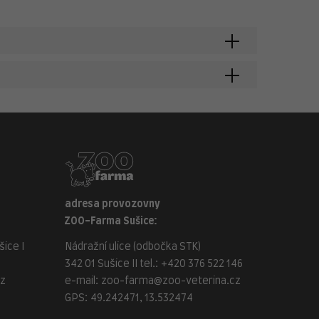
adresa provozovny
ZOO-Farma Sušice:
ice I
Nádražní ulice (odbočka STK)
342 01 Sušice II tel.:
+420 376 522 146
cz
e-mail:
zoo-farma@zoo-veterina.cz
GPS: 49.242471, 13.532474