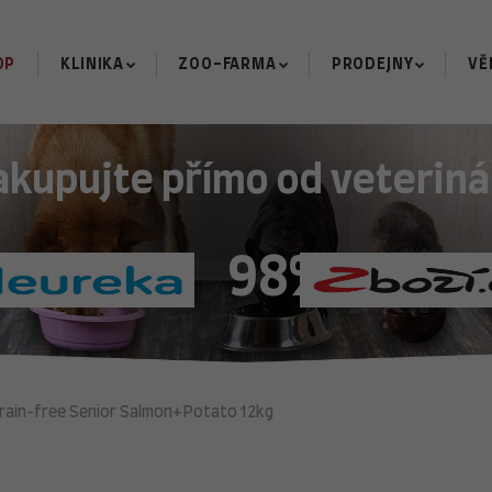
OP
KLINIKA
ZOO-FARMA
PRODEJNY
VĚ
akupujte přímo od veteriná
98%
rain-free Senior Salmon+Potato 12kg