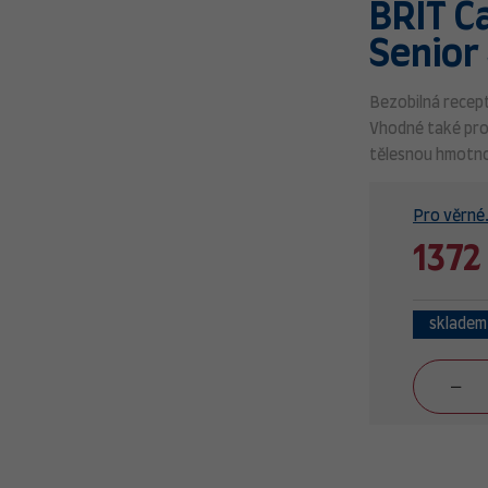
BRIT C
Senior
Bezobilná recep
Vhodné také pro
tělesnou hmotn
Pro věrné.
1372
skladem