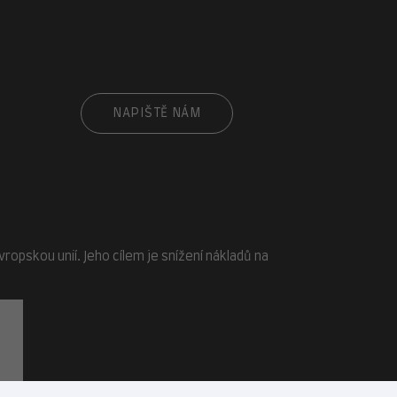
cz
NAPIŠTĚ NÁM
opskou unií. Jeho cílem je snížení nákladů na