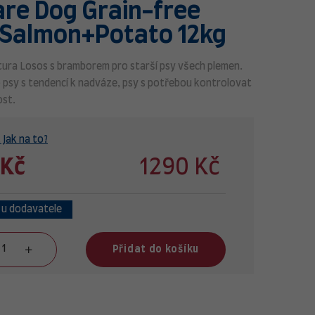
are Dog Grain-free
 Salmon+Potato 12kg
tura Losos s bramborem pro starší psy všech plemen.
 psy s tendencí k nadváze, psy s potřebou kontrolovat
ost.
 Jak na to?
 Kč
1290 Kč
 u dodavatele
Přidat do košíku