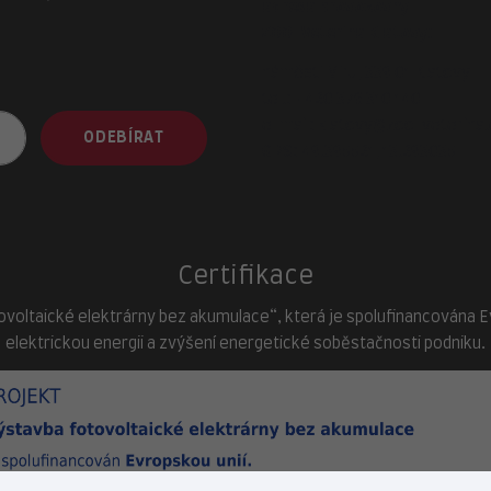
adresa provozovny
ZOO-Veterina Klatovy:
náměstí Míru, 339 01 Klatovy
tel.:
+420 376 310 140
e-mail:
klatovy@zoo-veterina.
ODEBÍRAT
GPS: 49.395521, 13.293035
Certifikace
ovoltaické elektrárny bez akumulace“, která je spolufinancována Evr
elektrickou energii a zvýšení energetické soběstačnosti podniku.