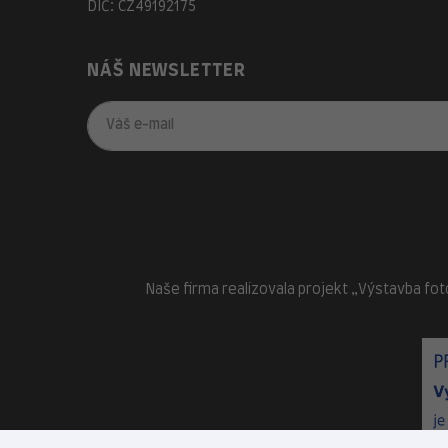
DIČ: CZ49192175
NÁŠ NEWSLETTER
Naše firma realizovala projekt „Výstavba fot