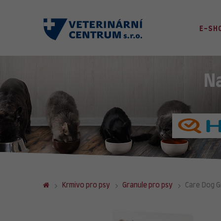
E-SH
N
Krmivo pro psy
Granule pro psy
Care Dog G