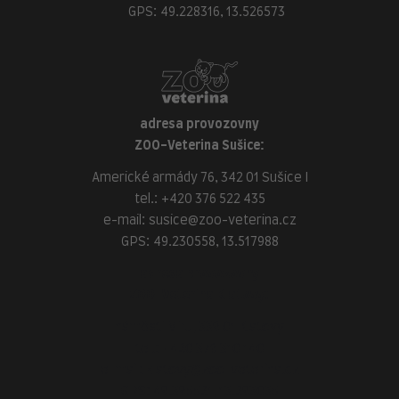
GPS: 49.228316, 13.526573
adresa provozovny
ZOO-Veterina Sušice:
Americké armády 76, 342 01 Sušice I
tel.:
+420 376 522 435
e-mail:
susice@zoo-veterina.cz
GPS: 49.230558, 13.517988
adresa provozovny
ZOO-Veterina Klatovy:
náměstí Míru, 339 01 Klatovy
tel.:
+420 376 310 140
e-mail:
klatovy@zoo-veterina.cz
GPS: 49.395521, 13.293035