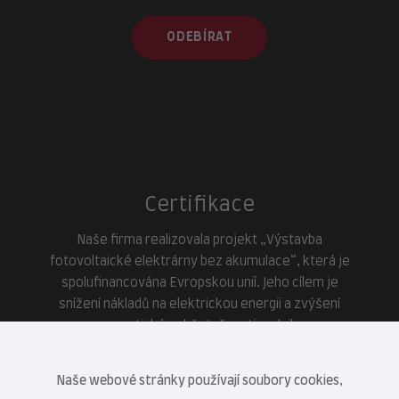
ODEBÍRAT
Certifikace
Naše firma realizovala projekt „Výstavba
fotovoltaické elektrárny bez akumulace“, která je
spolufinancována Evropskou unií. Jeho cílem je
snížení nákladů na elektrickou energii a zvýšení
energetické soběstačnosti podniku.
Naše webové stránky používají soubory cookies,