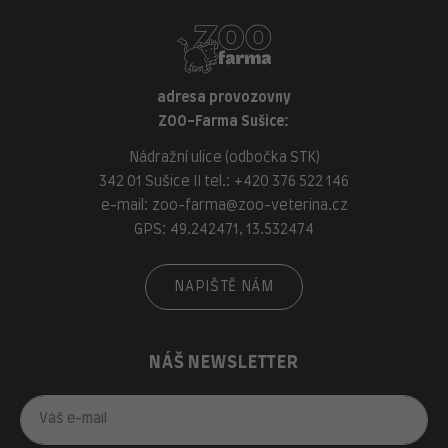
adresa provozovny
ZOO-Farma Sušice:
Nádražní ulice (odbočka STK)
342 01 Sušice II tel.:
+420 376 522 146
e-mail:
zoo-farma@zoo-veterina.cz
GPS: 49.242471, 13.532474
NAPIŠTĚ NÁM
NÁŠ NEWSLETTER