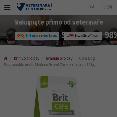
0
Nakupujte přímo od veterináře
98%
98
Krmivo pro psy
Granule pro psy
Care Dog
Sustainable Adult Medium Breed Chicken+Insect 12 kg