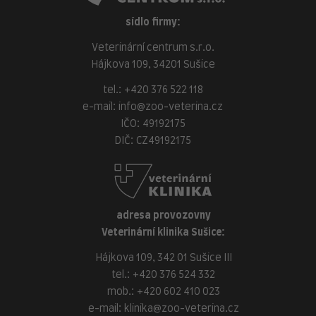
sídlo firmy:
Veterinární centrum s.r.o.
Hájkova 109, 34201 Sušice
tel.:
+420 376 522 118
e-mail:
info@zoo-veterina.cz
IČO: 49192175
DIČ: CZ49192175
adresa provozovny
Veterinární klinika Sušice:
Hájkova 109, 342 01 Sušice III
tel.:
+420 376 524 332
mob.:
+420 602 410 023
e-mail:
klinika@zoo-veterina.cz