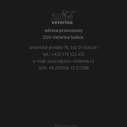
adresa provozovny
ZOO-Veterina Sušice:
Americké armády 76, 342 01 Sušice I
tel.:
+420 376 522 435
e-mail:
susice@zoo-veterina.cz
GPS: 49.230558, 13.517988
adresa provozovny
ZOO-Veterina Klatovy:
náměstí Míru, 339 01 Klatovy
tel.:
+420 376 310 140
e-mail:
klatovy@zoo-veterina.cz
GPS: 49.395521, 13.293035