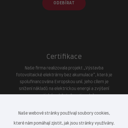
ODEBÍRAT
Certifikace
Naše firma realizovala projekt „Výstavba
fotovoltaické elektrárny bez akumulace“, která je
spolufinancována Evropskou unií. Jeho cílem je
snížení nákladů na elektrickou energii a zvýšení
energetické soběstačnosti podniku.
Naše webové stránky používají soubory cookies,
které nám pomáhají zjistit, jak jsou stránky využívány.