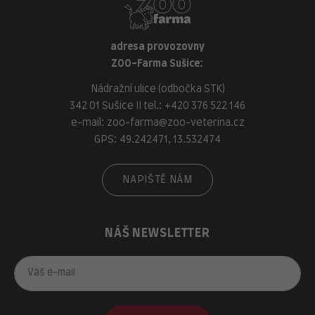
adresa provozovny
ZOO-Farma Sušice:
Nádražní ulice (odbočka STK)
342 01 Sušice II tel.:
+420 376 522 146
e-mail:
zoo-farma@zoo-veterina.cz
GPS: 49.242471, 13.532474
NAPIŠTĚ NÁM
NÁŠ NEWSLETTER