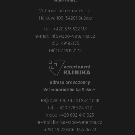
sídlo firmy:
Veterinární centrum s.r.o.
Hájkova 109, 34201 Sušice
tel.:
+420 376 522 118
e-mail:
info@zoo-veterina.cz
IČO: 49192175
DIČ: CZ49192175
adresa provozovny
Veterinární klinika Sušice:
Hájkova 109, 342 01 Sušice III
tel.:
+420 376 524 332
mob.:
+420 602 410 023
e-mail:
klinika@zoo-veterina.cz
GPS: 49.228316, 13.526573