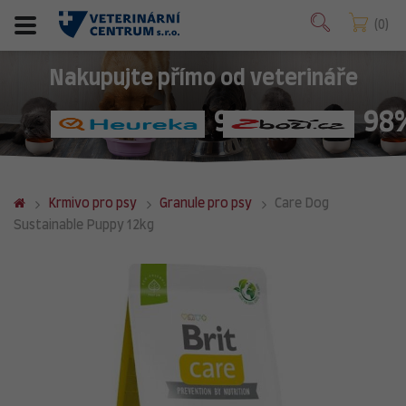
0
Nakupujte přímo od veterináře
98%
98
Krmivo pro psy
Granule pro psy
Care Dog
Sustainable Puppy 12kg