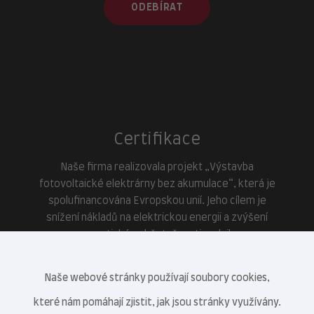
ODEBÍRAT
Certifikace
Naše firma realizovala projekt „Výstavba
fotovoltaické elektrárny bez akumulace“, která je
spolufinancována Evropskou unií. Jeho cílem je
snížení nákladů na elektrickou energii a zvýšení
energetické soběstačnosti podniku.
Naše webové stránky používají soubory cookies,
které nám pomáhají zjistit, jak jsou stránky využívány.