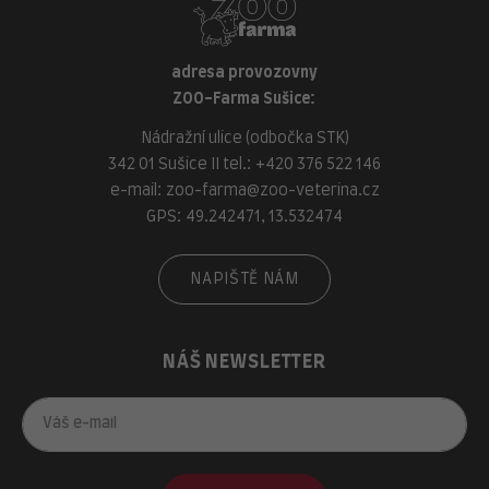
adresa provozovny
ZOO-Farma Sušice:
Nádražní ulice (odbočka STK)
342 01 Sušice II tel.:
+420 376 522 146
e-mail:
zoo-farma@zoo-veterina.cz
GPS: 49.242471, 13.532474
NAPIŠTĚ NÁM
NÁŠ NEWSLETTER