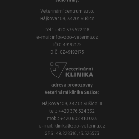
sídlo firmy:
Veterinární centrum s.r.o.
Hájkova 109, 34201 Sušice
tel.:
+420 376 522 118
e-mail:
info@zoo-veterina.cz
IČO: 49192175
DIČ: CZ49192175
adresa provozovny
Veterinární klinika Sušice:
Hájkova 109, 342 01 Sušice III
tel.:
+420 376 524 332
mob.:
+420 602 410 023
e-mail:
klinika@zoo-veterina.cz
GPS: 49.228316, 13.526573