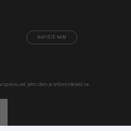
cz
NAPIŠTĚ NÁM
opskou unií. Jeho cílem je snížení nákladů na