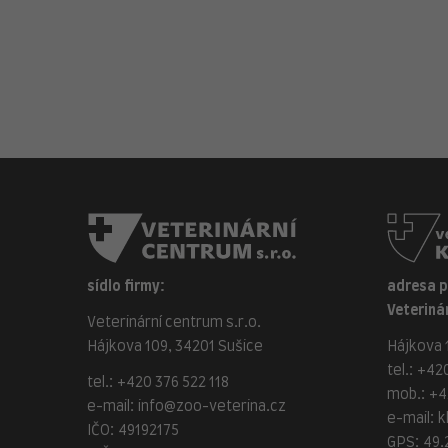
sídlo firmy:
adresa 
Veterinár
Veterinární centrum s.r.o.
Hájkova 109, 34201 Sušice
Hájkova 1
tel.:
+420
tel.:
+420 376 522 118
mob.:
+4
e-mail:
info@zoo-veterina.cz
e-mail:
k
IČO: 49192175
GPS: 49.