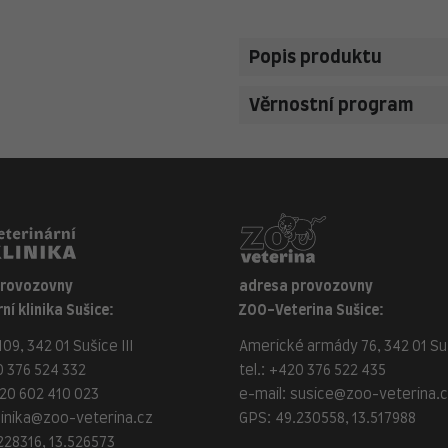
Popis produktu
Věrnostní program
provozovny
adresa provozovny
ní klinika Sušice:
ZOO-Veterina Sušice:
09, 342 01 Sušice III
Americké armády 76, 342 01 Suš
 376 524 332
tel.:
+420 376 522 435
20 602 410 023
e-mail:
susice@zoo-veterina.
linika@zoo-veterina.cz
GPS: 49.230558, 13.517988
228316, 13.526573