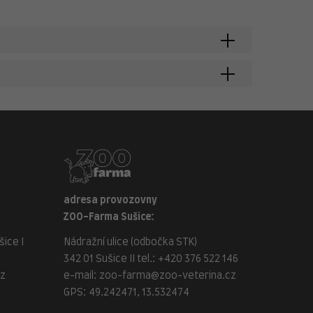
adresa provozovny
ZOO-Farma Sušice:
ice I
Nádražní ulice (odbočka STK)
342 01 Sušice II tel.:
+420 376 522 146
cz
e-mail:
zoo-farma@zoo-veterina.cz
GPS: 49.242471, 13.532474