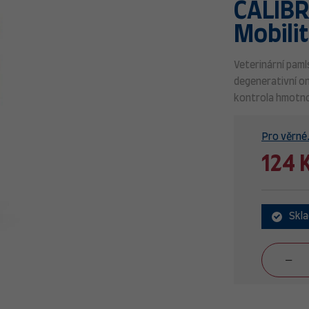
CALIBR
Mobili
Veterinární paml
degenerativní o
kontrola hmotno
Pro věrné.
124 
Skl