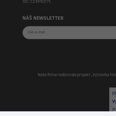
DIČ: CZ49192175
NÁŠ NEWSLETTER
Naše firma realizovala projekt „Výstavba fot