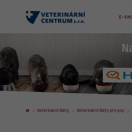
E-SH
N
Veterinární diety
Veterinární diety pro psy