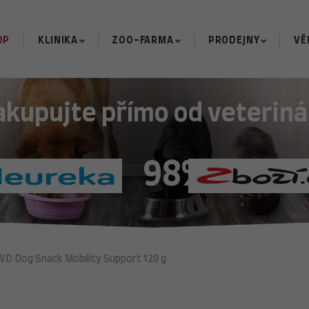
OP
KLINIKA
ZOO-FARMA
PRODEJNY
VĚ
akupujte přímo od veteriná
98%
VD Dog Snack Mobility Support 120 g