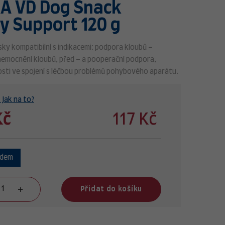
A VD Dog Snack
ty Support 120 g
sky kompatibilní s indikacemi: podpora kloubů –
nemocnění kloubů, před – a pooperační podpora,
sti ve spojení s léčbou problémů pohybového aparátu.
 Jak na to?
Kč
117 Kč
adem
Přidat do košíku