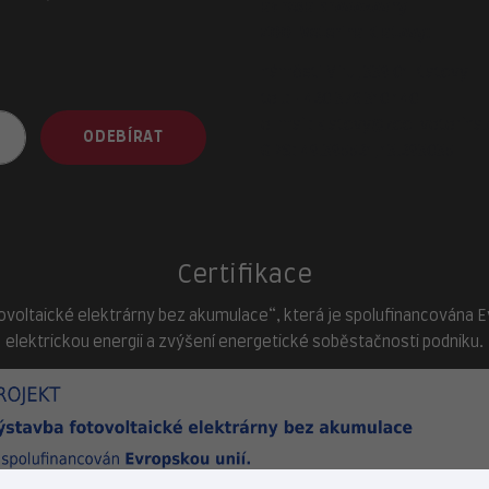
adresa provozovny
ZOO-Veterina Klatovy:
náměstí Míru, 339 01 Klatovy
tel.:
+420 376 310 140
e-mail:
klatovy@zoo-veterina.
ODEBÍRAT
GPS: 49.395521, 13.293035
Certifikace
ovoltaické elektrárny bez akumulace“, která je spolufinancována Evr
elektrickou energii a zvýšení energetické soběstačnosti podniku.