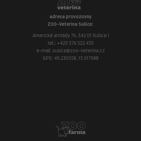
adresa provozovny
ZOO-Veterina Sušice:
Americké armády 76, 342 01 Sušice I
tel.:
+420 376 522 435
e-mail:
susice@zoo-veterina.cz
GPS: 49.230558, 13.517988
adresa provozovny
ZOO-Veterina Klatovy:
náměstí Míru, 339 01 Klatovy
tel.:
+420 376 310 140
e-mail:
klatovy@zoo-veterina.cz
GPS: 49.395521, 13.293035