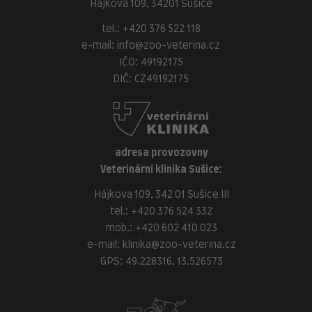
Hájkova 109, 34201 Sušice
tel.:
+420 376 522 118
e-mail:
info@zoo-veterina.cz
IČO: 49192175
DIČ: CZ49192175
adresa provozovny
Veterinární klinika Sušice:
Hájkova 109, 342 01 Sušice III
tel.:
+420 376 524 332
mob.:
+420 602 410 023
e-mail:
klinika@zoo-veterina.cz
GPS: 49.228316, 13.526573