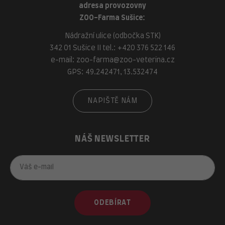
adresa provozovny
ZOO-Farma Sušice:
Nádražní ulice (odbočka STK)
342 01 Sušice II tel.:
+420 376 522 146
e-mail:
zoo-farma@zoo-veterina.cz
GPS: 49.242471, 13.532474
NAPIŠTĚ NÁM
NÁŠ NEWSLETTER
ODEBÍRAT