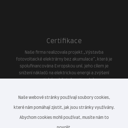
Certifikace
Naše firma realizovala projekt „Výstavba
fotovoltaické elektrárny bez akumulace“, která je
spolufinancována Evropskou unií. Jeho cílem je
snížení nákladů na elektrickou energii a zvýšení
energetické soběstačnosti podniku.
Naše webové stránky používají soubory cookies,
které nám pomáhají zjistit, jak jsou stránky využívány.
Abychom cookies mohli používat, musíte nám to
povolit.