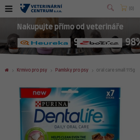
0
Nakupujte přímo od veterináře
98%
98
Krmivo pro psy
Pamlsky pro psy
oral care small 115g