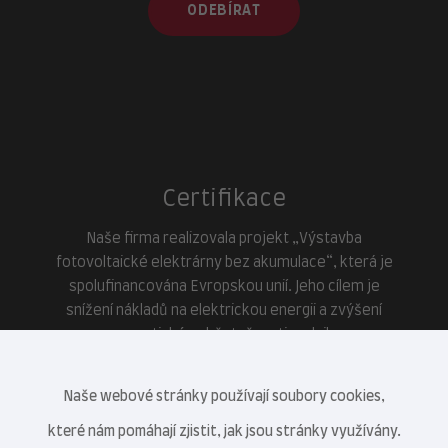
ODEBÍRAT
Certifikace
Naše firma realizovala projekt „Výstavba
fotovoltaické elektrárny bez akumulace“, která je
spolufinancována Evropskou unií. Jeho cílem je
snížení nákladů na elektrickou energii a zvýšení
energetické soběstačnosti podniku.
Naše webové stránky používají soubory cookies,
které nám pomáhají zjistit, jak jsou stránky využívány.