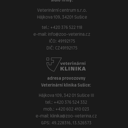
sídlo firmy:
Veterinární centrum s.r.o.
Hájkova 109, 34201 Sušice
tel.:
+420 376 522 118
e-mail:
info@zoo-veterina.cz
IČO: 49192175
DIČ: CZ49192175
adresa provozovny
Veterinární klinika Sušice:
Hájkova 109, 342 01 Sušice III
tel.:
+420 376 524 332
mob.:
+420 602 410 023
e-mail:
klinika@zoo-veterina.cz
GPS: 49.228316, 13.526573