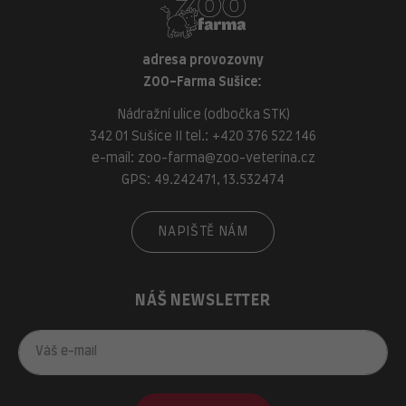
adresa provozovny
ZOO-Farma Sušice:
Nádražní ulice (odbočka STK)
342 01 Sušice II tel.:
+420 376 522 146
e-mail:
zoo-farma@zoo-veterina.cz
GPS: 49.242471, 13.532474
NAPIŠTĚ NÁM
NÁŠ NEWSLETTER