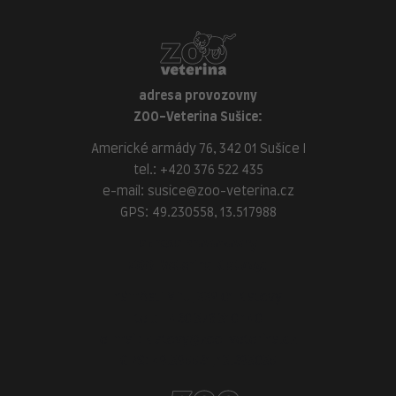
adresa provozovny
ZOO-Veterina Sušice:
Americké armády 76, 342 01 Sušice I
tel.:
+420 376 522 435
e-mail:
susice@zoo-veterina.cz
GPS: 49.230558, 13.517988
adresa provozovny
ZOO-Veterina Klatovy:
náměstí Míru, 339 01 Klatovy
tel.:
+420 376 310 140
e-mail:
klatovy@zoo-veterina.cz
GPS: 49.395521, 13.293035