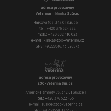
adresa provozovny
Veterinární klinika Sušice:
Hájkova 109, 342 01 Sušice III
tel.:
+420 376 524 332
mob.:
+420 602 410 023
e-mail:
klinika@zoo-veterina.cz
GPS: 49.228316, 13.526573
adresa provozovny
ZOO-Veterina Sušice:
Americké armády 76, 342 01 Sušice I
tel.:
+420 376 522 435
e-mail:
susice@zoo-veterina.cz
GPS: 49.230558, 13.517988