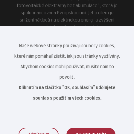
fotovoltaické elektrárny bez akumulace“, která je
spolufinancována Evropskou unií. Jeho cílem je
snížení nákladů na elektrickou energii a zvýšení
energetické soběstačnosti podniku.
Naše webové stránky používají soubory cookies,
které nám pomáhají zjistit, jak jsou stránky využívány.
Abychom cookies mohli používat, musíte nám to
povolit.
Kliknutím na tlačítko "OK, souhlasím" udělujete
souhlas s použitím všech cookies.