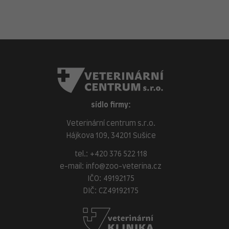
sídlo firmy:
Veterinární centrum s.r.o.
Hájkova 109, 34201 Sušice
tel.:
+420 376 522 118
e-mail:
info@zoo-veterina.cz
IČO: 49192175
DIČ: CZ49192175