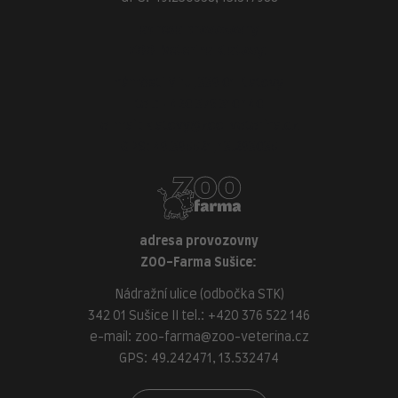
adresa provozovny
ZOO-Veterina Klatovy:
náměstí Míru, 339 01 Klatovy
tel.:
+420 376 310 140
e-mail:
klatovy@zoo-veterina.cz
GPS: 49.395521, 13.293035
adresa provozovny
ZOO-Farma Sušice:
Nádražní ulice (odbočka STK)
342 01 Sušice II tel.:
+420 376 522 146
e-mail:
zoo-farma@zoo-veterina.cz
GPS: 49.242471, 13.532474