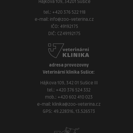
Hájkova 109, 34201 Sušice
tel.:
+420 376 522 118
e-mail:
info@zoo-veterina.cz
IČO: 49192175
DIČ: CZ49192175
adresa provozovny
Veterinární klinika Sušice:
Hájkova 109, 342 01 Sušice III
tel.:
+420 376 524 332
mob.:
+420 602 410 023
e-mail:
klinika@zoo-veterina.cz
GPS: 49.228316, 13.526573