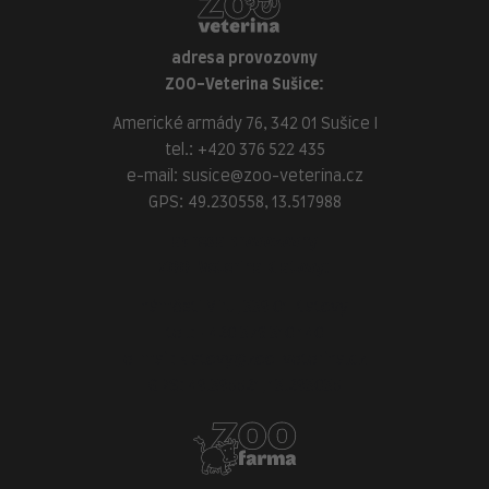
adresa provozovny
ZOO-Veterina Sušice:
Americké armády 76, 342 01 Sušice I
tel.:
+420 376 522 435
e-mail:
susice@zoo-veterina.cz
GPS: 49.230558, 13.517988
adresa provozovny
ZOO-Veterina Klatovy:
náměstí Míru, 339 01 Klatovy
tel.:
+420 376 310 140
e-mail:
klatovy@zoo-veterina.cz
GPS: 49.395521, 13.293035