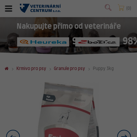
0
Nakupujte přímo od veterináře
98%
98
Krmivo pro psy
Granule pro psy
Puppy 3kg