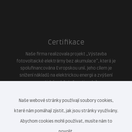
Certifikace
Naše firma realizovala projekt „Výstavba
fotovoltaické elektrárny bez akumulace“, která je
spolufinancována Evropskou unií. Jeho cílem je
snížení nákladů na elektrickou energii a zvýšení
energetické soběstačnosti podniku.
Naše webové stránky používají soubory cookies,
které nám pomáhají zjistit, jak jsou stránky využívány.
Abychom cookies mohli používat, musíte nám to
povolit.