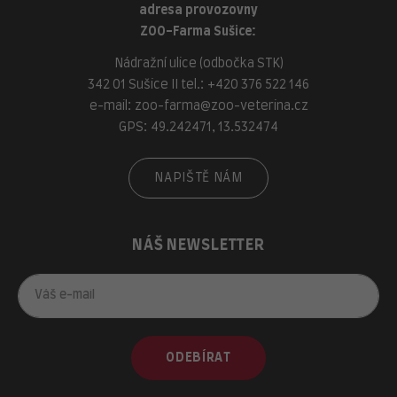
adresa provozovny
ZOO-Farma Sušice:
Nádražní ulice (odbočka STK)
342 01 Sušice II tel.:
+420 376 522 146
e-mail:
zoo-farma@zoo-veterina.cz
GPS: 49.242471, 13.532474
NAPIŠTĚ NÁM
NÁŠ NEWSLETTER
ODEBÍRAT