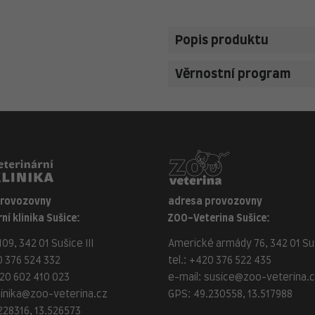
Popis produktu
Věrnostní program
provozovny
adresa provozovny
ní klinika Sušice:
ZOO-Veterina Sušice:
09, 342 01 Sušice III
Americké armády 76, 342 01 Suš
 376 524 332
tel.:
+420 376 522 435
20 602 410 023
e-mail:
susice@zoo-veterina.
linika@zoo-veterina.cz
GPS: 49.230558, 13.517988
228316, 13.526573