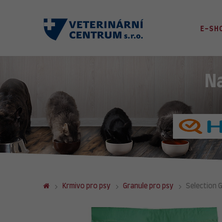
E-SH
N
Krmivo pro psy
Granule pro psy
Selection 