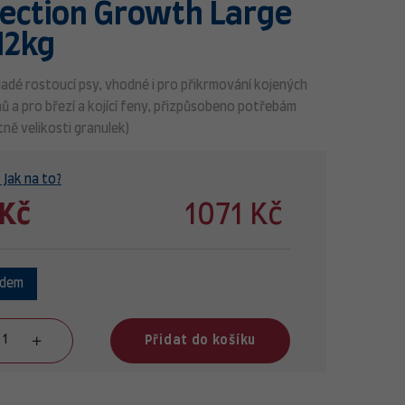
lection Growth Large
12kg
adé rostoucí psy, vhodné i pro přikrmování kojených
ů a pro březí a kojící feny, přizpůsobeno potřebám
tně velikosti granulek)
 Jak na to?
 Kč
1071 Kč
adem
Přidat do košíku