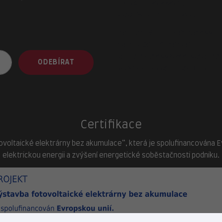
adresa provozovny
ZOO-Veterina Klatovy:
náměstí Míru, 339 01 Klatovy
tel.:
+420 376 310 140
e-mail:
klatovy@zoo-veterina.
ODEBÍRAT
GPS: 49.395521, 13.293035
Certifikace
ovoltaické elektrárny bez akumulace“, která je spolufinancována Evr
elektrickou energii a zvýšení energetické soběstačnosti podniku.