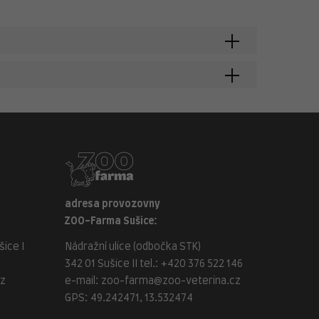
adresa provozovny
ZOO-Farma Sušice:
ice I
Nádražní ulice (odbočka STK)
342 01 Sušice II tel.:
+420 376 522 146
cz
e-mail:
zoo-farma@zoo-veterina.cz
GPS: 49.242471, 13.532474