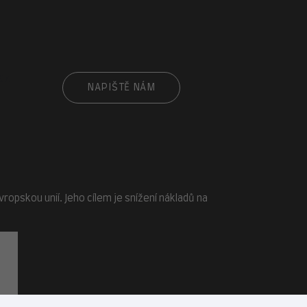
cz
NAPIŠTĚ NÁM
opskou unií. Jeho cílem je snížení nákladů na