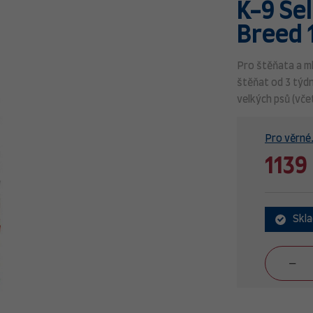
K-9 Se
Breed 
Pro štěňata a ml
štěňat od 3 týdn
velkých psů (vče
Pro věrné.
1139
Skl