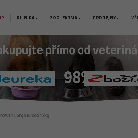
OP
KLINIKA
ZOO-FARMA
PRODEJNY
VĚ
akupujte přímo od veteriná
98%
Growth Large Breed 12kg