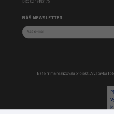
DIČ: CZ49192175
NÁŠ NEWSLETTER
Naše firma realizovala projekt „Výstavba fot