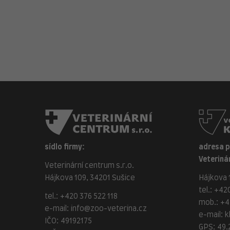
sídlo firmy:
adresa 
Veterinár
Veterinární centrum s.r.o.
Hájkova 109, 34201 Sušice
Hájkova 1
tel.:
+420
tel.:
+420 376 522 118
mob.:
+4
e-mail:
info@zoo-veterina.cz
e-mail:
k
IČO: 49192175
GPS: 49.