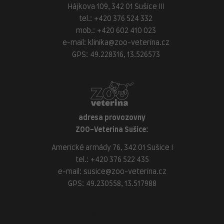
Hájkova 109, 342 01 Sušice III
tel.:
+420 376 524 332
mob.:
+420 602 410 023
e-mail:
klinika@zoo-veterina.cz
GPS: 49.228316, 13.526573
adresa provozovny
ZOO-Veterina Sušice:
Americké armády 76, 342 01 Sušice I
tel.:
+420 376 522 435
e-mail:
susice@zoo-veterina.cz
GPS: 49.230558, 13.517988
adresa provozovny
ZOO-Veterina Klatovy: