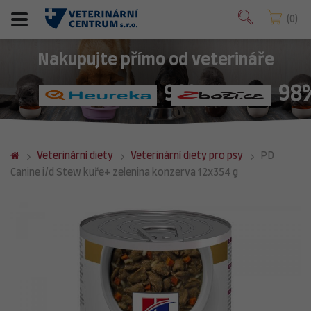
0
Nakupujte přímo od veterináře
98%
98
Veterinární diety
Veterinární diety pro psy
PD
Canine i/d Stew kuře+ zelenina konzerva 12x354 g