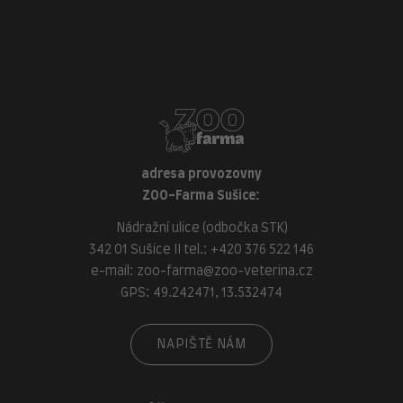
náměstí Míru, 339 01 Klatovy
tel.:
+420 376 310 140
e-mail:
klatovy@zoo-veterina.cz
GPS: 49.395521, 13.293035
adresa provozovny
ZOO-Farma Sušice:
Nádražní ulice (odbočka STK)
342 01 Sušice II tel.:
+420 376 522 146
e-mail:
zoo-farma@zoo-veterina.cz
GPS: 49.242471, 13.532474
NAPIŠTĚ NÁM