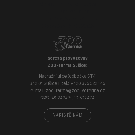
náměstí Míru, 339 01 Klatovy
tel.:
+420 376 310 140
e-mail:
klatovy@zoo-veterina.cz
GPS: 49.395521, 13.293035
adresa provozovny
ZOO-Farma Sušice:
Nádražní ulice (odbočka STK)
342 01 Sušice II tel.:
+420 376 522 146
e-mail:
zoo-farma@zoo-veterina.cz
GPS: 49.242471, 13.532474
NAPIŠTĚ NÁM