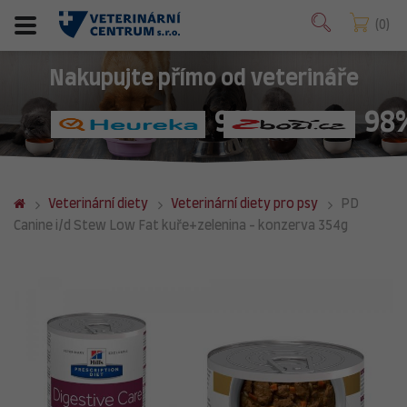
0
Nakupujte přímo od veterináře
98%
98
Veterinární diety
Veterinární diety pro psy
PD
Canine i/d Stew Low Fat kuře+zelenina - konzerva 354g