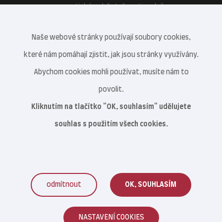
energetické soběstačnosti podniku.
Naše webové stránky používají soubory cookies,
které nám pomáhají zjistit, jak jsou stránky využívány.
Abychom cookies mohli používat, musíte nám to
povolit.
Kliknutím na tlačítko "OK, souhlasím" udělujete
souhlas s použitím všech cookies.
odmítnout
OK, SOUHLASÍM
Veterinární centrum s.r.o. © 2021–2026
NASTAVENÍ COOKIES