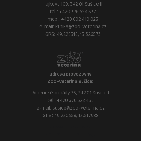
Hájkova 109, 342 01 Sušice III
tel.:
+420 376 524 332
mob.:
+420 602 410 023
e-mail:
klinika@zoo-veterina.cz
GPS: 49.228316, 13.526573
adresa provozovny
ZOO-Veterina Sušice:
Americké armády 76, 342 01 Sušice I
tel.:
+420 376 522 435
e-mail:
susice@zoo-veterina.cz
GPS: 49.230558, 13.517988
adresa provozovny
ZOO-Veterina Klatovy: