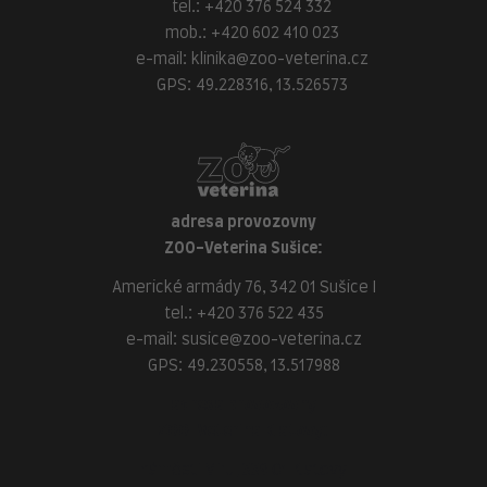
tel.:
+420 376 524 332
mob.:
+420 602 410 023
e-mail:
klinika@zoo-veterina.cz
GPS: 49.228316, 13.526573
adresa provozovny
ZOO-Veterina Sušice:
Americké armády 76, 342 01 Sušice I
tel.:
+420 376 522 435
e-mail:
susice@zoo-veterina.cz
GPS: 49.230558, 13.517988
adresa provozovny
ZOO-Veterina Klatovy:
náměstí Míru, 339 01 Klatovy