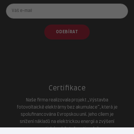
ODEBÍRAT
Certifikace
Naše firma realizovala projekt „Výstavba
fotovoltaické elektrárny bez akumulace“, která je
spolufinancována Evropskou unií. Jeho cílem je
snížení nákladů na elektrickou energii a zvýšení
energetické soběstačnosti podniku.