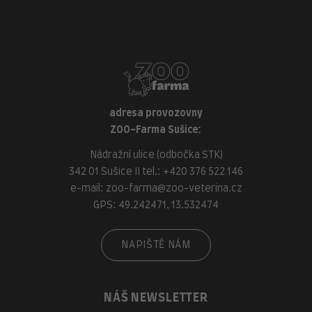
tel.:
+420 376 310 140
e-mail:
klatovy@zoo-veterina.cz
GPS: 49.395521, 13.293035
adresa provozovny
ZOO-Farma Sušice:
Nádražní ulice (odbočka STK)
342 01 Sušice II tel.:
+420 376 522 146
e-mail:
zoo-farma@zoo-veterina.cz
GPS: 49.242471, 13.532474
NAPIŠTĚ NÁM
NÁŠ NEWSLETTER