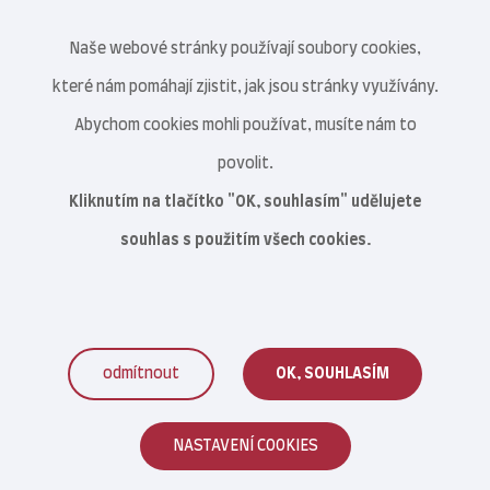
Naše webové stránky používají soubory cookies,
které nám pomáhají zjistit, jak jsou stránky využívány.
Abychom cookies mohli používat, musíte nám to
povolit.
Kliknutím na tlačítko "OK, souhlasím" udělujete
souhlas s použitím všech cookies.
odmítnout
OK, SOUHLASÍM
Veterinární centrum s.r.o. © 2021–2026
NASTAVENÍ COOKIES
Reklamace zboží
|
Obchodní podmínky