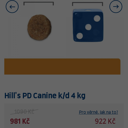
Hill's PD Canine k/d 4 kg
1090 Kč
Pro věrné. Jak na to?
981 Kč
922 Kč