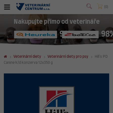
0
Nakupujte přímo od veterináře
98%
98
Veterinární diety
Veterinární diety pro psy
Hill's PD
Canine k/d konzerva 12x350 g