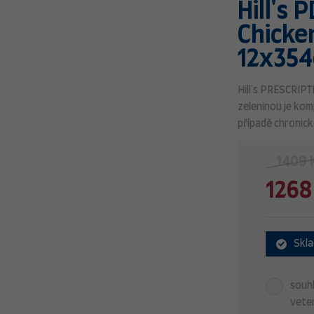
Hill's 
Chicke
12x354
Hill's PRESCRIPT
zeleninou je kom
případě chronick
1409 
1268
Skl
souhl
veter