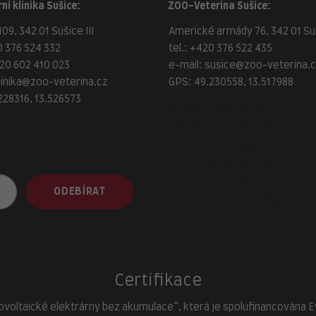
ní klinika Sušice:
ZOO-Veterina Sušice:
09, 342 01 Sušice III
Americké armády 76, 342 01 Suš
 376 524 332
tel.:
+420 376 522 435
20 602 410 023
e-mail:
susice@zoo-veterina.
linika@zoo-veterina.cz
GPS: 49.230558, 13.517988
228316, 13.526573
adresa provozovny
ZOO-Veterina Klatovy:
náměstí Míru, 339 01 Klatovy
tel.:
+420 376 310 140
e-mail:
klatovy@zoo-veterina.
ODEBÍRAT
GPS: 49.395521, 13.293035
Certifikace
ovoltaické elektrárny bez akumulace“, která je spolufinancována Evr