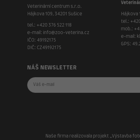
Veterinár
Veterinární centrum s.r.o.
Hájkova 109, 34201 Sušice
Hájkova 1
tel.:
+420
tel.:
+420 376 522 118
mob.:
+4
e-mail:
info@zoo-veterina.cz
e-mail:
k
IČO: 49192175
GPS: 49.
DIČ: CZ49192175
NÁŠ NEWSLETTER
Naše firma realizovala projekt „Výstavba fot