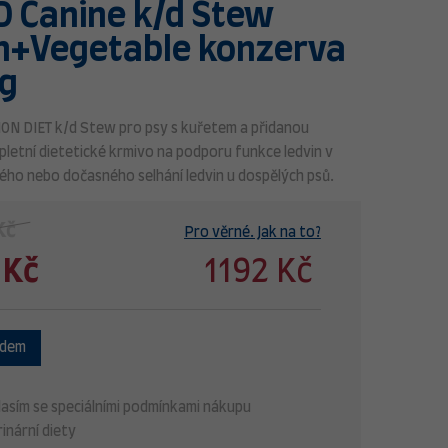
PD Canine k/d Stew
n+Vegetable konzerva
g
ION DIET
k/d Stew pro psy s kuřetem a přidanou
pletní dietetické krmivo na podporu funkce ledvin v
ého nebo dočasného selhání ledvin u dospělých psů.
Kč
Pro věrné. Jak na to?
 Kč
1192 Kč
adem
asím se speciálními podmínkami nákupu
inární diety