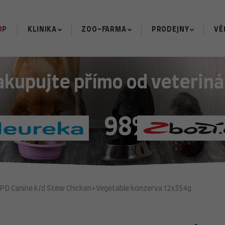
OP
KLINIKA
ZOO-FARMA
PRODEJNY
VĚ
akupujte přímo od veteriná
98%
PD Canine k/d Stew Chicken+Vegetable konzerva 12x354g