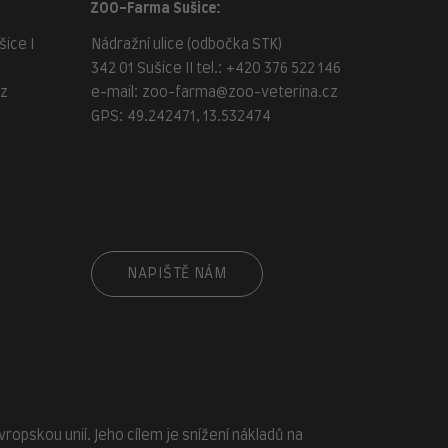
ZOO-Farma Sušice:
ice I
Nádražní ulice (odbočka STK)
342 01 Sušice II tel.:
+420 376 522 146
cz
e-mail:
zoo-farma@zoo-veterina.cz
GPS: 49.242471, 13.532474
cz
NAPIŠTĚ NÁM
opskou unií. Jeho cílem je snížení nákladů na