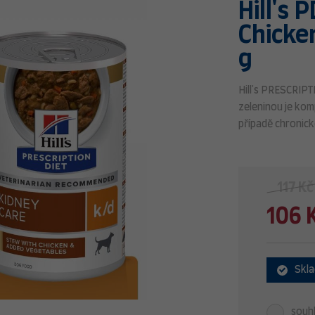
Hill's 
Chicke
g
Hill's PRESCRIPT
zeleninou je kom
případě chronick
117 Kč
106 
Skl
souhl