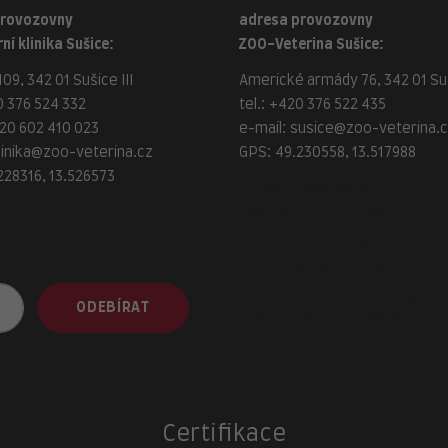
provozovny
adresa provozovny
ní klinika Sušice:
ZOO-Veterina Sušice:
09, 342 01 Sušice III
Americké armády 76, 342 01 Suš
 376 524 332
tel.:
+420 376 522 435
20 602 410 023
e-mail:
susice@zoo-veterina.
linika@zoo-veterina.cz
GPS: 49.230558, 13.517988
228316, 13.526573
adresa provozovny
ZOO-Veterina Klatovy:
náměstí Míru, 339 01 Klatovy
tel.:
+420 376 310 140
e-mail:
klatovy@zoo-veterina.
ODEBÍRAT
GPS: 49.395521, 13.293035
Certifikace