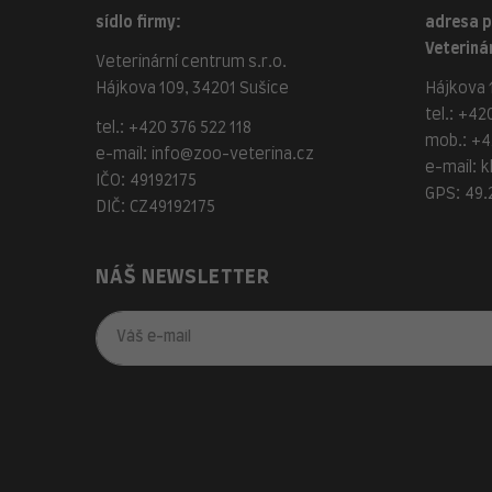
sídlo firmy:
adresa 
Veterinár
Veterinární centrum s.r.o.
Hájkova 109, 34201 Sušice
Hájkova 1
tel.:
+420
tel.:
+420 376 522 118
mob.:
+4
e-mail:
info@zoo-veterina.cz
e-mail:
k
IČO: 49192175
GPS: 49.
DIČ: CZ49192175
NÁŠ NEWSLETTER