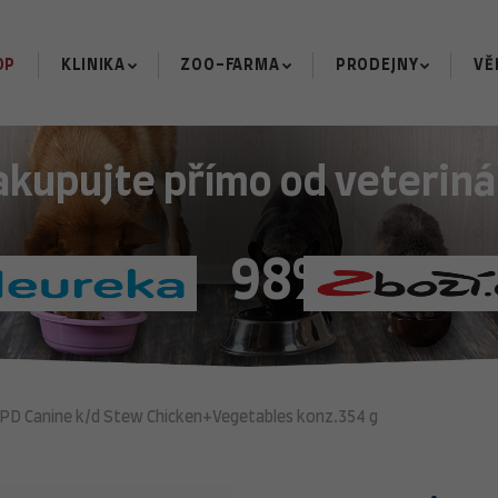
OP
KLINIKA
ZOO-FARMA
PRODEJNY
VĚ
akupujte přímo od veteriná
98%
PD Canine k/d Stew Chicken+Vegetables konz.354 g