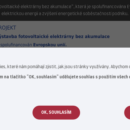
ovoltaické elektrárny bez akumulace“, která je spolufinancována Evr
elektrickou energii a zvýšení energetické soběstačnosti podniku.
s, které nám pomáhají zjistit, jak jsou stránky využívány. Abychom c
ím na tlačítko "OK, souhlasím" udělujete souhlas s použitím všech 
OK, SOUHLASÍM