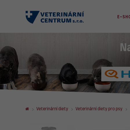
E-SH
N
Veterinární diety
Veterinární diety pro psy