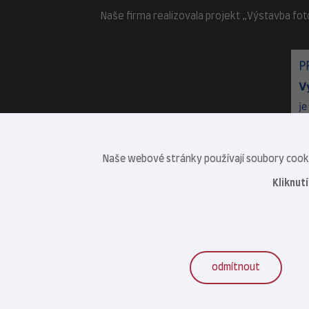
Naše firma realizovala projekt „Výstavba fot
Naše webové stránky používají soubory cookie
Kliknut
odmítnout
Veterinární centrum s.r.o. © 2021–2026