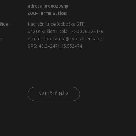
adresa provozovny
ZOO-Farma Sušice:
ice I
Nádražní ulice (odbočka STK)
342 01 Sušice II tel.:
+420 376 522 146
cz
e-mail:
zoo-farma@zoo-veterina.cz
GPS: 49.242471, 13.532474
cz
NAPIŠTĚ NÁM