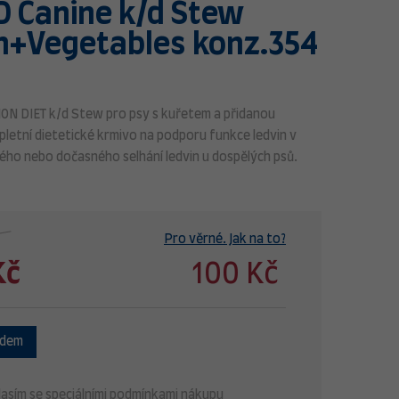
PD Canine k/d Stew
n+Vegetables konz.354
ION DIET
k/d Stew pro psy s kuřetem a přidanou
pletní dietetické krmivo na podporu funkce ledvin v
ého nebo dočasného selhání ledvin u dospělých psů.
Pro věrné. Jak na to?
Kč
100 Kč
adem
asím se speciálními podmínkami nákupu