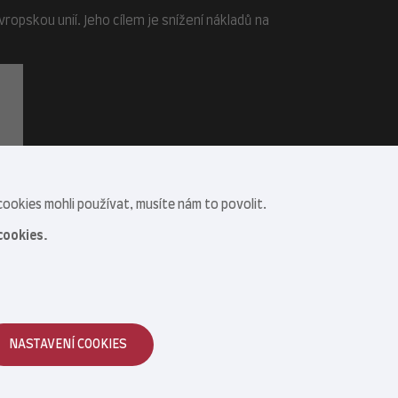
opskou unií. Jeho cílem je snížení nákladů na
ookies mohli používat, musíte nám to povolit.
cookies.
NASTAVENÍ COOKIES
Reklamace zboží
|
Obchodní podmínky