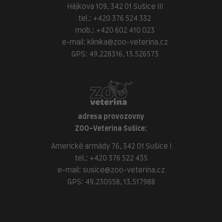
Hájkova 109, 342 01 Sušice III
tel.:
+420 376 524 332
mob.:
+420 602 410 023
e-mail:
klinika@zoo-veterina.cz
GPS: 49.228316, 13.526573
adresa provozovny
ZOO-Veterina Sušice:
Americké armády 76, 342 01 Sušice I
tel.:
+420 376 522 435
e-mail:
susice@zoo-veterina.cz
GPS: 49.230558, 13.517988
adresa provozovny
ZOO-Veterina Klatovy: