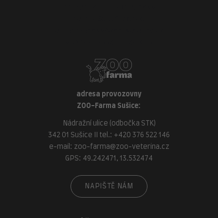
náměstí Míru, 339 01 Klatovy
tel.:
+420 376 310 140
e-mail:
klatovy@zoo-veterina.cz
GPS: 49.395521, 13.293035
adresa provozovny
ZOO-Farma Sušice:
Nádražní ulice (odbočka STK)
342 01 Sušice II tel.:
+420 376 522 146
e-mail:
zoo-farma@zoo-veterina.cz
GPS: 49.242471, 13.532474
NAPIŠTĚ NÁM