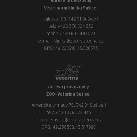
adresa provozovny
Veterinární klinika Sušice:
Hájkova 109, 342 01 Sušice III
tel.:
+420 376 524 332
mob.:
+420 602 410 023
e-mail:
klinika@zoo-veterina.cz
GPS: 49.228316, 13.526573
adresa provozovny
ZOO-Veterina Sušice:
Americké armády 76, 342 01 Sušice I
tel.:
+420 376 522 435
e-mail:
susice@zoo-veterina.cz
GPS: 49.230558, 13.517988