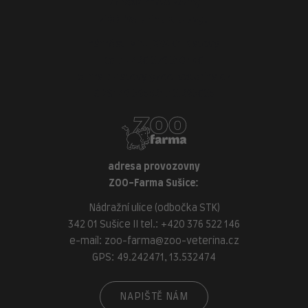
adresa provozovny
ZOO-Veterina Klatovy:
náměstí Míru, 339 01 Klatovy
tel.:
+420 376 310 140
e-mail:
klatovy@zoo-veterina.cz
GPS: 49.395521, 13.293035
adresa provozovny
ZOO-Farma Sušice:
Nádražní ulice (odbočka STK)
342 01 Sušice II tel.:
+420 376 522 146
e-mail:
zoo-farma@zoo-veterina.cz
GPS: 49.242471, 13.532474
NAPIŠTĚ NÁM