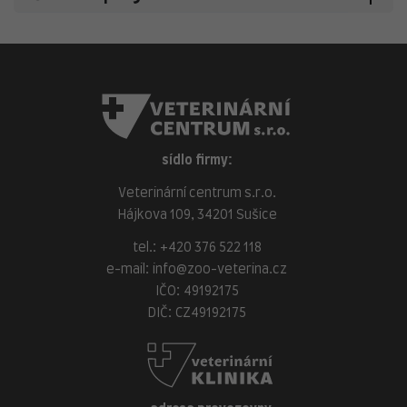
sídlo firmy:
Veterinární centrum s.r.o.
Hájkova 109, 34201 Sušice
tel.:
+420 376 522 118
e-mail:
info@zoo-veterina.cz
IČO: 49192175
DIČ: CZ49192175