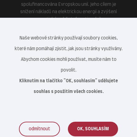
spolufinancována Evropskou unií. Jeho cílem je
snížení nákladů na elektrickou energii a zvýšení
energetické soběstačnosti podniku.
Naše webové stránky používají soubory cookies,
které nám pomáhají zjistit, jak jsou stránky využívány.
Abychom cookies mohli používat, musíte nám to
povolit.
Kliknutím na tlačítko "OK, souhlasím" udělujete
souhlas s použitím všech cookies.
odmítnout
OK, SOUHLASÍM
Veterinární centrum s.r.o. © 2021–2026