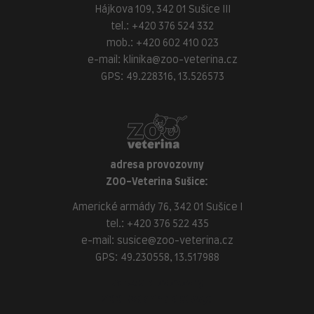
Hájkova 109, 342 01 Sušice III
tel.:
+420 376 524 332
mob.:
+420 602 410 023
e-mail:
klinika@zoo-veterina.cz
GPS: 49.228316, 13.526573
adresa provozovny
ZOO-Veterina Sušice:
Americké armády 76, 342 01 Sušice I
tel.:
+420 376 522 435
e-mail:
susice@zoo-veterina.cz
GPS: 49.230558, 13.517988
adresa provozovny
ZOO-Veterina Klatovy: