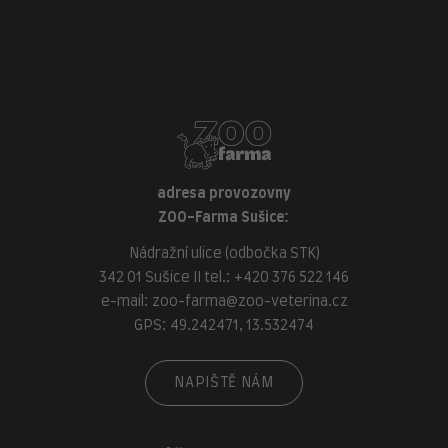
náměstí Míru, 339 01 Klatovy
tel.:
+420 376 310 140
e-mail:
klatovy@zoo-veterina.cz
GPS: 49.395521, 13.293035
adresa provozovny
ZOO-Farma Sušice:
Nádražní ulice (odbočka STK)
342 01 Sušice II tel.:
+420 376 522 146
e-mail:
zoo-farma@zoo-veterina.cz
GPS: 49.242471, 13.532474
NAPIŠTĚ NÁM