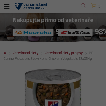
0
Nakupujte přímo od veterináře
98%
98
Veterinární diety
Veterinární diety pro psy
PD
Canine Metabolic Stew konz.Chicken+Vegetable 12x354g