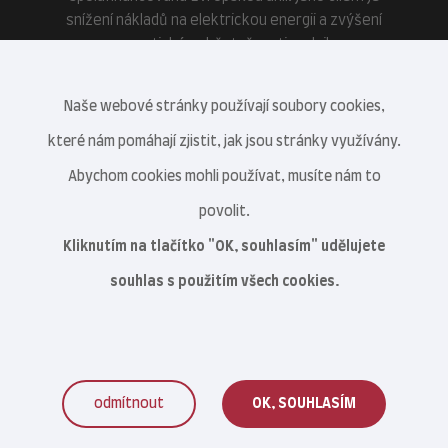
snížení nákladů na elektrickou energii a zvýšení
energetické soběstačnosti podniku.
Naše webové stránky používají soubory cookies,
které nám pomáhají zjistit, jak jsou stránky využívány.
Abychom cookies mohli používat, musíte nám to
povolit.
Kliknutím na tlačítko "OK, souhlasím" udělujete
souhlas s použitím všech cookies.
odmítnout
OK, SOUHLASÍM
Veterinární centrum s.r.o. © 2021–2026