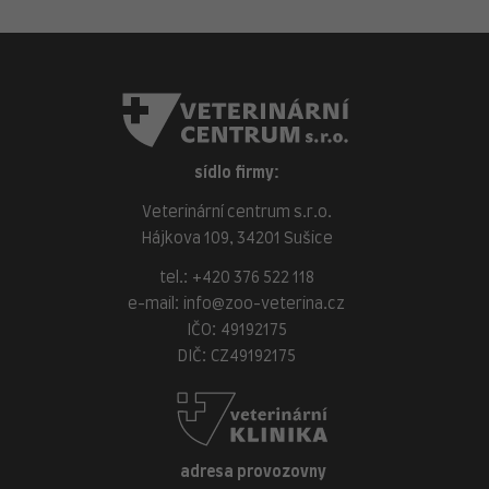
sídlo firmy:
Veterinární centrum s.r.o.
Hájkova 109, 34201 Sušice
tel.:
+420 376 522 118
e-mail:
info@zoo-veterina.cz
IČO: 49192175
DIČ: CZ49192175
adresa provozovny