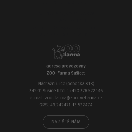
ZOO-Veterina Klatovy:
náměstí Míru, 339 01 Klatovy
tel.:
+420 376 310 140
e-mail:
klatovy@zoo-veterina.cz
GPS: 49.395521, 13.293035
adresa provozovny
ZOO-Farma Sušice:
Nádražní ulice (odbočka STK)
342 01 Sušice II tel.:
+420 376 522 146
e-mail:
zoo-farma@zoo-veterina.cz
GPS: 49.242471, 13.532474
NAPIŠTĚ NÁM