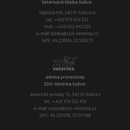
Veterinární klinika Sušice:
Hájkova 109, 342 01 Sušice III
tel.:
+420 376 524 332
mob.:
+420 602 410 023
e-mail:
klinika@zoo-veterina.cz
GPS: 49.228316, 13.526573
adresa provozovny
ZOO-Veterina Sušice:
Americké armády 76, 342 01 Sušice I
tel.:
+420 376 522 435
e-mail:
susice@zoo-veterina.cz
GPS: 49.230558, 13.517988
adresa provozovny