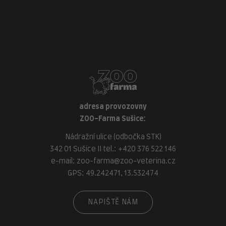
náměstí Míru, 339 01 Klatovy
tel.:
+420 376 310 140
e-mail:
klatovy@zoo-veterina.cz
GPS: 49.395521, 13.293035
adresa provozovny
ZOO-Farma Sušice:
Nádražní ulice (odbočka STK)
342 01 Sušice II tel.:
+420 376 522 146
e-mail:
zoo-farma@zoo-veterina.cz
GPS: 49.242471, 13.532474
NAPIŠTĚ NÁM