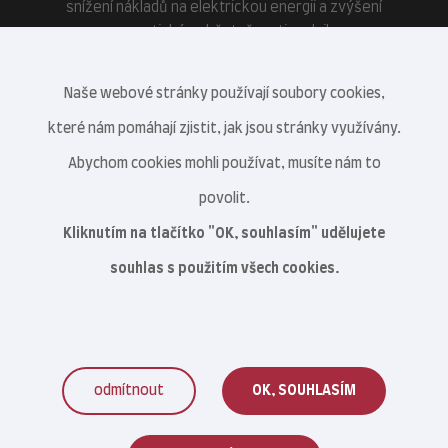
snížení nákladů na elektrickou energii a zvýšení
energetické soběstačnosti podniku.
Naše webové stránky používají soubory cookies,
které nám pomáhají zjistit, jak jsou stránky využívány.
Abychom cookies mohli používat, musíte nám to
povolit.
Kliknutím na tlačítko "OK, souhlasím" udělujete
souhlas s použitím všech cookies.
odmítnout
OK, SOUHLASÍM
Veterinární centrum s.r.o. © 2021–2026