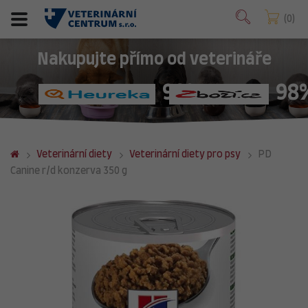
0
Nakupujte přímo od veterináře
98%
98
Veterinární diety
Veterinární diety pro psy
PD
Canine r/d konzerva 350 g