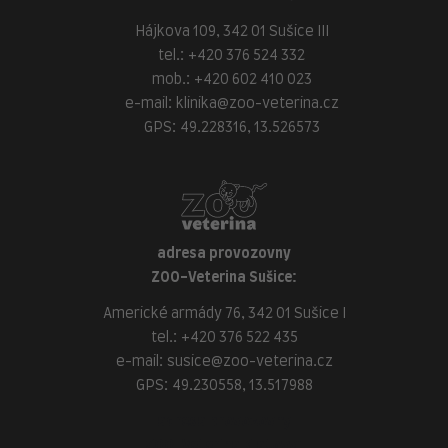
Hájkova 109, 342 01 Sušice III
tel.:
+420 376 524 332
mob.:
+420 602 410 023
e-mail:
klinika@zoo-veterina.cz
GPS: 49.228316, 13.526573
adresa provozovny
ZOO-Veterina Sušice:
Americké armády 76, 342 01 Sušice I
tel.:
+420 376 522 435
e-mail:
susice@zoo-veterina.cz
GPS: 49.230558, 13.517988
adresa provozovny
ZOO-Veterina Klatovy: