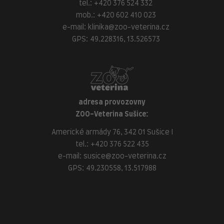
tel.:
+420 376 524 332
mob.:
+420 602 410 023
e-mail:
klinika@zoo-veterina.cz
GPS: 49.228316, 13.526573
adresa provozovny
ZOO-Veterina Sušice:
Americké armády 76, 342 01 Sušice I
tel.:
+420 376 522 435
e-mail:
susice@zoo-veterina.cz
GPS: 49.230558, 13.517988
adresa provozovny
ZOO-Veterina Klatovy:
náměstí Míru, 339 01 Klatovy