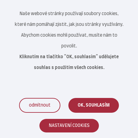
Naše webové stránky používají soubory cookies,
které nám pomáhají zjistit, jak jsou stránky využívány.
Abychom cookies mohli používat, musíte nám to
povolit.
Kliknutím na tlačítko "OK, souhlasím" udělujete
souhlas s použitím všech cookies.
odmítnout
OK, SOUHLASÍM
Veterinární centrum s.r.o. © 2021–2026
NASTAVENÍ COOKIES
Reklamace zboží
|
Obchodní podmínky