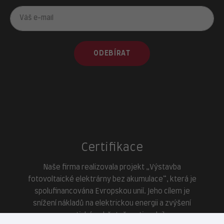
ODEBÍRAT
Certifikace
Naše firma realizovala projekt „Výstavba
fotovoltaické elektrárny bez akumulace“, která je
spolufinancována Evropskou unií. Jeho cílem je
snížení nákladů na elektrickou energii a zvýšení
energetické soběstačnosti podniku.