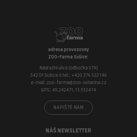
tel.:
+420 376 310 140
e-mail:
klatovy@zoo-veterina.cz
GPS: 49.395521, 13.293035
adresa provozovny
ZOO-Farma Sušice:
Nádražní ulice (odbočka STK)
342 01 Sušice II tel.:
+420 376 522 146
e-mail:
zoo-farma@zoo-veterina.cz
GPS: 49.242471, 13.532474
NAPIŠTĚ NÁM
NÁŠ NEWSLETTER