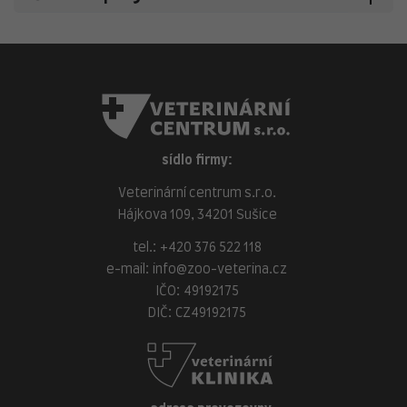
sídlo firmy:
Veterinární centrum s.r.o.
Hájkova 109, 34201 Sušice
tel.:
+420 376 522 118
e-mail:
info@zoo-veterina.cz
IČO: 49192175
DIČ: CZ49192175