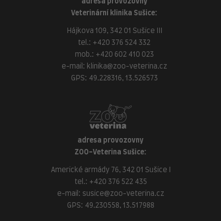
adresa provozovny
Veterinární klinika Sušice:
Hájkova 109, 342 01 Sušice III
tel.:
+420 376 524 332
mob.:
+420 602 410 023
e-mail:
klinika@zoo-veterina.cz
GPS: 49.228316, 13.526573
adresa provozovny
ZOO-Veterina Sušice:
Americké armády 76, 342 01 Sušice I
tel.:
+420 376 522 435
e-mail:
susice@zoo-veterina.cz
GPS: 49.230558, 13.517988