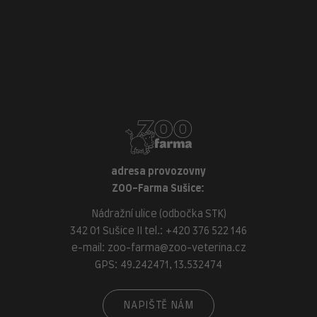
adresa provozovny
ZOO-Veterina Klatovy:
náměstí Míru, 339 01 Klatovy
tel.:
+420 376 310 140
e-mail:
klatovy@zoo-veterina.cz
GPS: 49.395521, 13.293035
adresa provozovny
ZOO-Farma Sušice:
Nádražní ulice (odbočka STK)
342 01 Sušice II tel.:
+420 376 522 146
e-mail:
zoo-farma@zoo-veterina.cz
GPS: 49.242471, 13.532474
NAPIŠTĚ NÁM