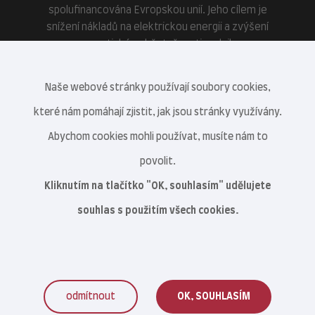
spolufinancována Evropskou unií. Jeho cílem je
snížení nákladů na elektrickou energii a zvýšení
energetické soběstačnosti podniku.
Naše webové stránky používají soubory cookies,
které nám pomáhají zjistit, jak jsou stránky využívány.
Abychom cookies mohli používat, musíte nám to
povolit.
Kliknutím na tlačítko "OK, souhlasím" udělujete
souhlas s použitím všech cookies.
odmítnout
OK, SOUHLASÍM
Veterinární centrum s.r.o. © 2021–2026